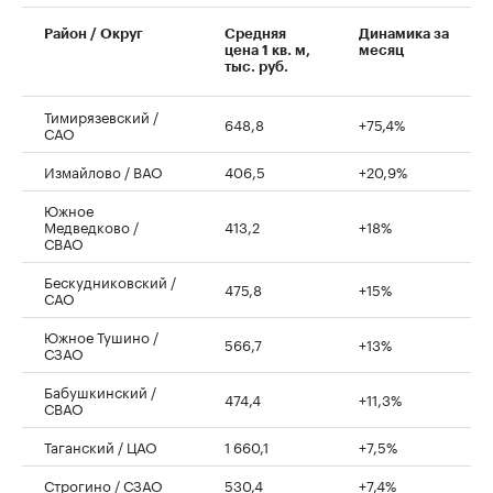
00:00
/
00:00
Район / Округ
Средняя
Динамика за
цена 1 кв. м,
месяц
тыс. руб.
Тимирязевский /
648,8
+75,4%
САО
Измайлово / ВАО
406,5
+20,9%
Южное
Медведково /
413,2
+18%
СВАО
Бескудниковский /
475,8
+15%
САО
Южное Тушино /
566,7
+13%
СЗАО
Бабушкинский /
474,4
+11,3%
СВАО
Таганский / ЦАО
1 660,1
+7,5%
Строгино / СЗАО
530,4
+7,4%