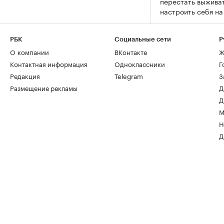
перестать выживат
настроить себя н
РБК
Социальные сети
Р
О компании
ВКонтакте
Ж
Контактная информация
Одноклассники
Г
Редакция
Telegram
З
Размещение рекламы
Д
Д
М
Н
Д