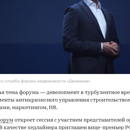
сс-служба форума недвижимости «Движение»
я тема форума — девелопмент в турбулентное вре
енты антикризисного управления строительством
ми, маркетингом, HR.
орум
откроет сессия с участием представителей о
 В качестве хедлайнера приглашен вице-премьер 