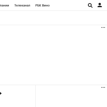
пании
Телеканал
РБК Вино
ациональные проекты
Город
аншизы
Газета
ка
Бизнес