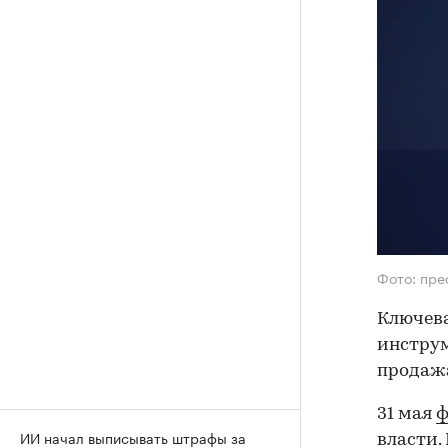
Фото: пре
Ключева
инструм
продажа
31 мая
ф
ИИ начал выписывать штрафы за
власти.