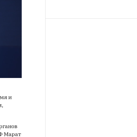
мя и
,
рганов
РФ Марат