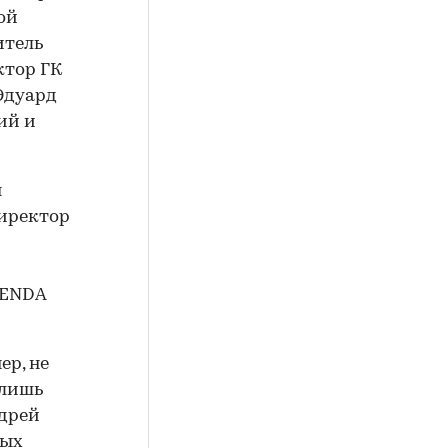
ой
итель
ктор ГК
 Эдуард
ий и
я
директор
GENDA
ер, не
 лишь
ндрей
ных