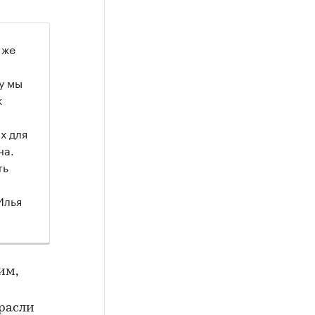
 же
у мы
к
х для
ча.
ть
Илья
им,
трасли