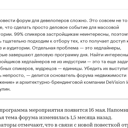
овести форум для девелоперов сложно. Это совсем не то
е, что сделать просто деловое событие для массовой
тории. 99% спикеров застройщикам неинтересны, поэтом
ь тщательно подходим к отбору тех, кто получает доступ 
е и аудитории. Отдельная проблема — это хедлайнеры,
рые завершают деловую программу дня. Найти интересны
ройщиков хедлайнеров не из индустрии — это та еще зада
бных спикеров, мудрецов — единицы. Убедить их выступи
ь непросто, — делится основатель форума недвижимости
жение» и архитектурно-брендинговой компании DeVision 
улин.
программа мероприятия появится 16 мая. Напомн
я тема форума изменилась 1,5 месяца назад.
аторы отмечают, что в связи с новой повесткой о