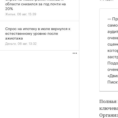
области снизился за год почти на
20%
Жилье, 06 авг, 15:39
— Пр
само
Спрос на ипотеку в июле вернулся к
ауди
естественному уровню после
очен
ажиотажа
сцен
Деньги, 06 авг, 13:32
кото
заст
Подо
очен
«Дви
Писк
Полная 
ключева
Организ