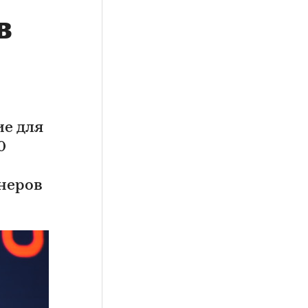
в
ие для
0
неров