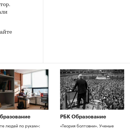
тор.
али
сайте
бразование
РБК Образование
те людей по рукам»:
«Теория болтовни». Ученые