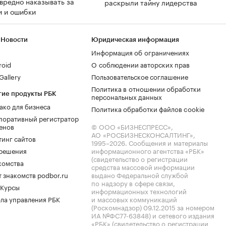
вредно наказывать за
раскрыли тайну лидерства
и и ошибки
 Новости
Юридическая информация
Информация об ограничениях
roid
О соблюдении авторских прав
allery
Пользовательское соглашение
Политика в отношении обработки
гие продукты РБК
персональных данных
ако для бизнеса
Политика обработки файлов cookie
поративный регистратор
енов
© ООО «БИЗНЕСПРЕСС»,
АО «РОСБИЗНЕСКОНСАЛТИНГ»,
тинг сайтов
1995–2026
. Сообщения и материалы
.решения
информационного агентства «РБК»
(свидетельство о регистрации
комства
средства массовой информации
 знакомств podbor.ru
выдано Федеральной службой
по надзору в сфере связи,
 Курсы
информационных технологий
ла управления РБК
и массовых коммуникаций
(Роскомнадзор) 09.12.2015 за номером
ИА №ФС77-63848) и сетевого издания
«РБК» (свидетельство о регистрации