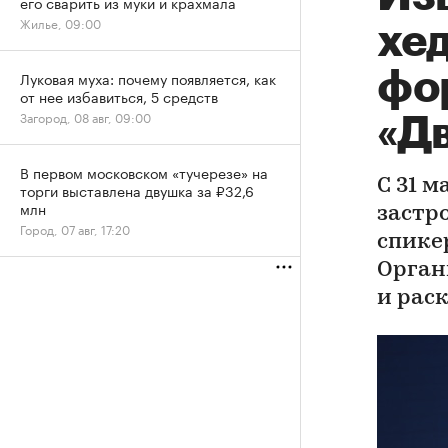
его сварить из муки и крахмала
Жилье, 09:00
хе
фо
Луковая муха: почему появляется, как
от нее избавиться, 5 средств
Загород, 08 авг, 09:00
«Д
В первом московском «тучерезе» на
С 31 
торги выставлена двушка за ₽32,6
млн
застр
Город, 07 авг, 17:20
спике
Орган
и рас