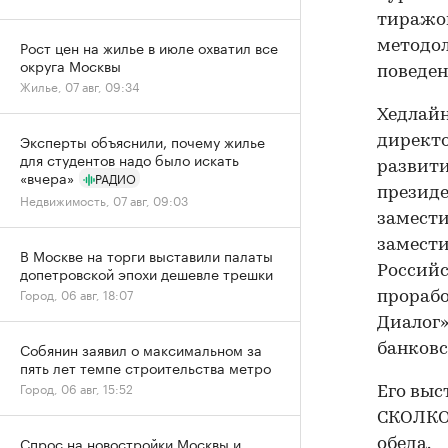
тиражом
Рост цен на жилье в июле охватил все
методол
округа Москвы
поведен
Жилье, 07 авг, 09:34
Хедлайн
Эксперты объяснили, почему жилье
директо
для студентов надо было искать
развити
«вчера»
РАДИО
презид
Недвижимость, 07 авг, 09:03
замести
замести
В Москве на торги выставили палаты
Российс
допетровской эпохи дешевле трешки
Город, 06 авг, 18:07
прорабо
Диалог»
Собянин заявил о максимальном за
банковс
пять лет темпе строительства метро
Город, 06 авг, 15:52
Его выс
СКОЛКОВ
Спрос на новостройки Москвы и
обеда.