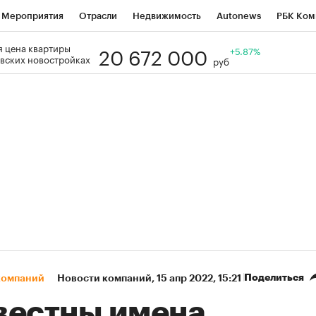
Мероприятия
Отрасли
Недвижимость
Autonews
РБК Ком
20 672 000
 цена квартиры
Образование
РБК Курсы
РБК Life
Тренды
+5.87%
Визионеры
Н
вских новостройках
руб
Дискуссионный клуб
Исследования
Кредитные рейтинги
Фр
Спецпроекты
Проверка контрагентов
Политика
Экономи
к наличной валюты
Поделиться
компаний
Новости компаний
⁠,
15 апр 2022, 15:21
вестны имена