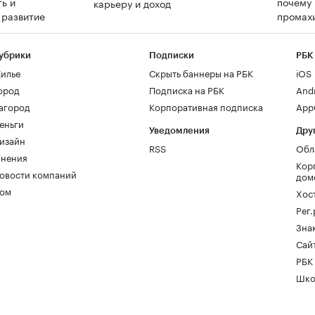
ь и
почему 
карьеру и доход
а развитие
промах
убрики
Подписки
РБК
илье
Скрыть баннеры на РБК
iOS
ород
Подписка на РБК
And
агород
Корпоративная подписка
AppG
еньги
Уведомления
Дру
изайн
RSS
Обл
нения
Кор
овости компаний
дом
ом
Хос
Рег
Зна
Сайт
РБК
Шко