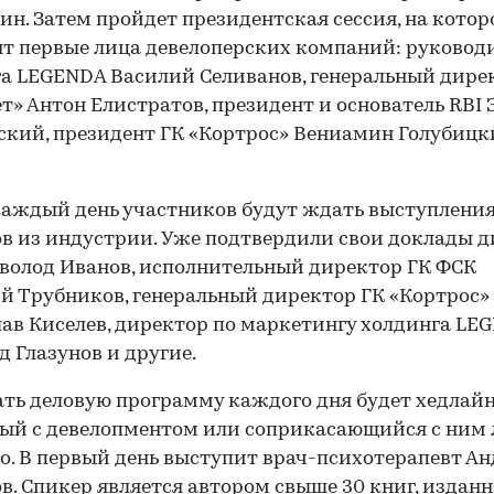
ин. Затем пройдет президентская сессия, на котор
т первые лица девелоперских компаний: руковод
а LEGENDA Василий Селиванов, генеральный дире
т» Антон Елистратов, президент и основатель RBI
кий, президент ГК «Кортрос» Вениамин Голубицк
аждый день участников будут ждать выступлени
в из индустрии. Уже подтвердили свои доклады 
волод Иванов, исполнительный директор ГК ФСК
 Трубников, генеральный директор ГК «Кортрос»
ав Киселев, директор по маркетингу холдинга LE
д Глазунов и другие.
ть деловую программу каждого дня будет хедлайн
ый с девелопментом или соприкасающийся с ним
о. В первый день выступит врач-психотерапевт А
в. Спикер является автором свыше 30 книг, издан