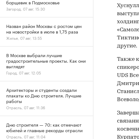
борщевик в Подмосковье
Хуснулл
Загород, 07 авг, 15:30
выступя
холдинг
Назван район Москвы с ростом цен
«Самоле
на новостройки в июле в 1,75 раза
Жилье, 07 авг, 13:55
Тиктинс
другие.
В Москве выбрали лучшие
Также к
градостроительные проекты. Как они
выглядят
спикеро
Город, 07 авг, 12:05
UDS Все
Дмитрий
Архитекторы и студенты создали
Станисл
плакаты ко Дню строителя. Лучшие
Всеволо
работы
Отрасль, 07 авг, 11:36
Заверша
связанн
Дню строителя — 70: как отмечают
косвенн
юбилей и главные рекорды отрасли
Отрасль, 07 авг, 11:04
Курпато