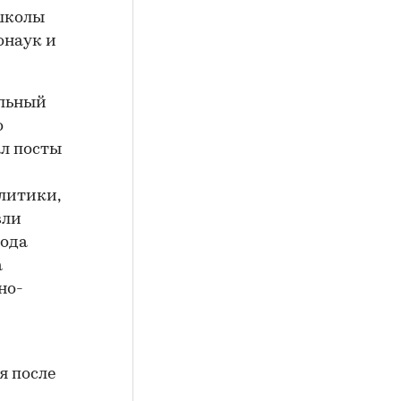
 школы
онаук и
альный
о
ал посты
литики,
вли
года
а
но-
я после