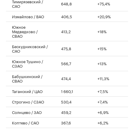
Тимирязевский /
648,8
+75,4%
САО
Измайлово / ВАО
406,5
+20,9%
Южное
Медведково /
413,2
+18%
СВАО
Бескудниковский /
475,8
+15%
САО
Южное Тушино /
566,7
+13%
СЗАО
Бабушкинский /
474,4
+11,3%
СВАО
Таганский / ЦАО
1 660,1
+7,5%
Строгино / СЗАО
530,4
+7,4%
Солнцево / ЗАО
459,2
+6,9%
Коптево / САО
367,6
+6,2%