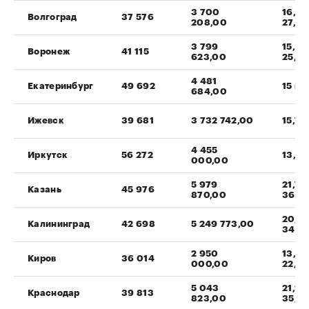
3 700
16,4 
Волгоград
37 576
208,00
27,4
3 799
15,4 
Воронеж
41 115
623,00
25,7
4 481
Екатеринбург
49 692
15 ил
684,00
Ижевск
39 681
3 732 742,00
15,7 
4 455
Иркутск
56 272
13,2 
000,00
5 979
21,7 
Казань
45 976
870,00
36,1
20,5 
Калининград
42 698
5 249 773,00
34,2
2 950
13,7 
Киров
36 014
000,00
22,8
5 043
21,1 
Краснодар
39 813
823,00
35,2