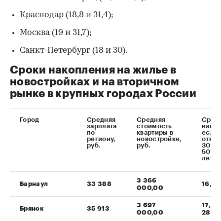
Краснодар (18,8 и 31,4);
Москва (19 и 31,7);
Санкт-Петербург (18 и 30).
Сроки накопления на жилье в
новостройках и на вторичном
рынке в крупных городах России
Город
Средняя
Средняя
Срок
зарплата
стоимость
накоп
по
квартиры в
если
региону,
новостройке,
откла
руб.
руб.
30% 
50% д
лет
3 366
Барнаул
33 388
16,8 
000,00
3 697
17,2 
Брянск
35 913
000,00
28,6