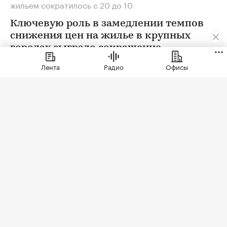
жильем сократилось с 20 до 10
Ключевую роль в замедлении темпов
снижения цен на жилье в крупных
городах сыграло сокращение
предложения. В условиях
Лента
Радио
Офисы
сохраняющейся неопределенности
собственники отложили сделки. Еще
одна причина тренда — оживление
спроса