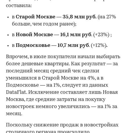
составила:
в
Старой Москве
—
35,8 млн руб.
(на 27%
больше, чем годом ранее);
в
Новой Москве
—
16,1 млн руб
. (+23%)
;
в
Подмосковье
—
10,7 млн руб
. (+12%)
.
Впрочем, в июле покупатели начали выбирать
более дешевые квартиры. Как результат — за
последний месяц средний чек сделки
уменьшился в Старой Москве на 4%, а в
Подмосковье — на 1%, следует из данных
DataFlat. Исключение составляет лишь Новая
Москва, где средние затраты на покупку
новостроек немного увеличились — на 1% за
месяц.
Поскольку снижение продаж в новостройках
столичного региона происходило