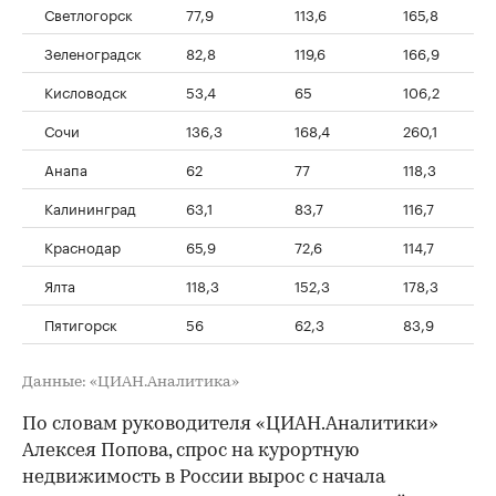
Светлогорск
77,9
113,6
165,8
Зеленоградск
82,8
119,6
166,9
Кисловодск
53,4
65
106,2
Сочи
136,3
168,4
260,1
Анапа
62
77
118,3
Калининград
63,1
83,7
116,7
Краснодар
65,9
72,6
114,7
Ялта
118,3
152,3
178,3
Пятигорск
56
62,3
83,9
Данные: «ЦИАН.Аналитика»
По словам руководителя «ЦИАН.Аналитики»
Алексея Попова, спрос на курортную
недвижимость в России вырос с начала