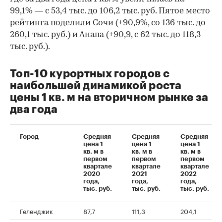
99,1% — с 53,4 тыс. до 106,2 тыс. руб. Пятое место
рейтинга поделили Сочи (+90,9%, со 136 тыс. до
260,1 тыс. руб.) и Анапа (+90,9, с 62 тыс. до 118,3
тыс. руб.).
Топ-10 курортных городов с
наибольшей динамикой роста
цены 1 кв. м на вторичном рынке за
два года
Город
Средняя
Средняя
Средняя
цена 1
цена 1
цена 1
кв. м в
кв. м в
кв. м в
первом
первом
первом
00:00
/
00:00
квартале
квартале
квартале
2020
2021
2022
года,
года,
года,
тыс. руб.
тыс. руб.
тыс. руб.
Геленджик
87,7
111,3
204,1