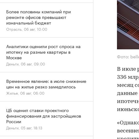
Более половины компаний при
ремонте офисов превышают
изначальный бюджет
Отрасль, 06 авг, 10:00
Аналитики оценили рост спроса на
ипотеку на разные квартиры в
Фото: bel
Москве
Деньги, 06 авг, 09:00
В июле 
336 млр
Временное явление: в июле снижение
месяц с
цен на жилье резко замедлилось
Жилье, 06 авг, 06:00
данные 
ипотечн
ЦБ оценил ставки проектного
июньско
финансирования для застройщиков
России
«Однако
Деньги, 05 авг, 18:13
весенне