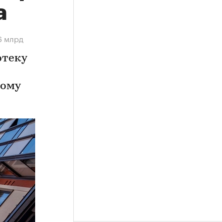
а
6 млрд
отеку
ному