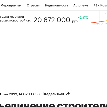
Мероприятия
Отрасли
Недвижимость
Autonews
РБК Ком
20 672 000
 цена квартиры
 РБК
РБК Образование
РБК Курсы
РБК Life
+5.87%
Тренды
Виз
вских новостройках
руб
ь
Крипто
РБК Бизнес-среда
Дискуссионный клуб
Исследо
зета
Спецпроекты СПб
Конференции СПб
Спецпроекты
кономика
Бизнес
Технологии и медиа
Финансы
Рынок на
(+90,76%)
(+34,79%)
₽5 450
АФК «Система» ₽12
Купить
з ПСБ к 29.07.27
прогноз БКС к 15.07.27
Поделиться
 фев 2022, 14:02
633
ъединение строител