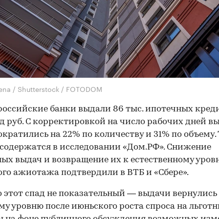
lena / Shutterstock / FOTODOM
российские банки выдали 86 тыс. ипотечных кред
д руб. С корректировкой на число рабочих дней в
ократились на 22% по количеству и 31% по объему.
содержатся в исследовании «Дом.РФ». Снижение
ых выдач и возвращение их к естественному уров
го ажиотажа подтвердили в ВТБ и «Сбере».
 этот спад не показательный — выдачи вернулись
му уровню после июньского роста спроса на льгот