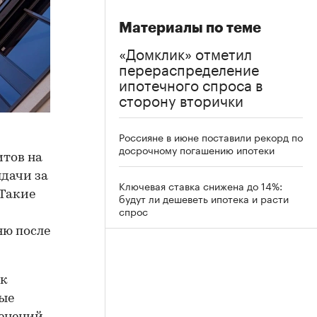
Материалы по теме
«Домклик» отметил
перераспределение
ипотечного спроса в
сторону вторички
Россияне в июне поставили рекорд по
досрочному погашению ипотеки
итов на
ыдачи за
Ключевая ставка снижена до 14%:
 Такие
будут ли дешеветь ипотека и расти
спрос
ню после
 к
ные