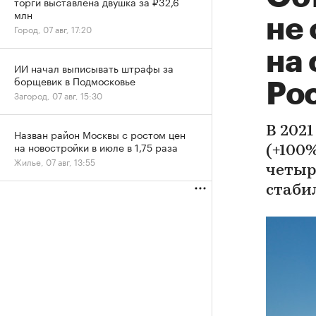
торги выставлена двушка за ₽32,6
млн
не
Город, 07 авг, 17:20
на
ИИ начал выписывать штрафы за
борщевик в Подмосковье
Ро
Загород, 07 авг, 15:30
В 202
Назван район Москвы с ростом цен
на новостройки в июле в 1,75 раза
(+100
Жилье, 07 авг, 13:55
четыр
стаби