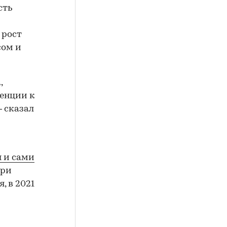
сть
 рост
сом и
,
денции к
 сказал
 и сами
при
, в 2021