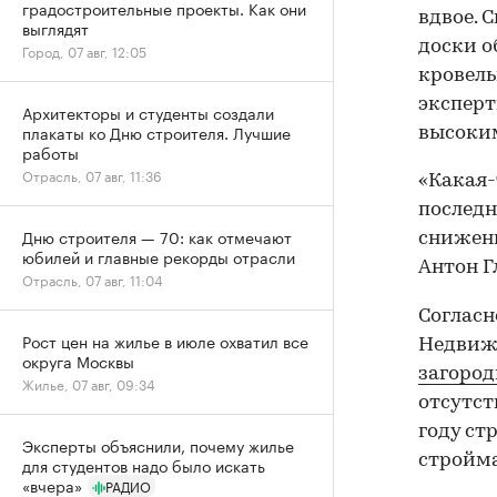
градостроительные проекты. Как они
вдвое. 
выглядят
доски о
Город, 07 авг, 12:05
кровель
эксперт
Архитекторы и студенты создали
плакаты ко Дню строителя. Лучшие
высоки
работы
Отрасль, 07 авг, 11:36
«Какая-
последн
Дню строителя — 70: как отмечают
снижени
юбилей и главные рекорды отрасли
Антон Г
Отрасль, 07 авг, 11:04
Согласн
Рост цен на жилье в июле охватил все
Недвижи
округа Москвы
загород
Жилье, 07 авг, 09:34
отсутст
году ст
Эксперты объяснили, почему жилье
стройма
для студентов надо было искать
«вчера»
РАДИО