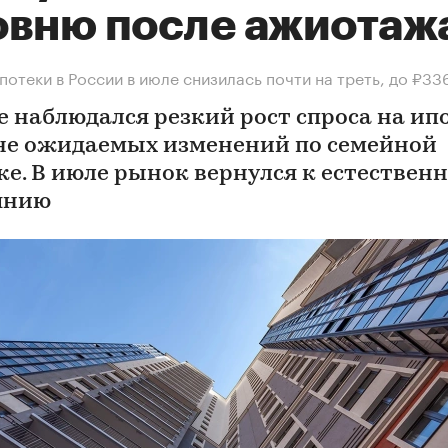
овню после ажиотаж
потеки в России в июле снизилась почти на треть, до ₽33
е наблюдался резкий рост спроса на ип
не ожидаемых изменений по семейной
ке. В июле рынок вернулся к естествен
янию