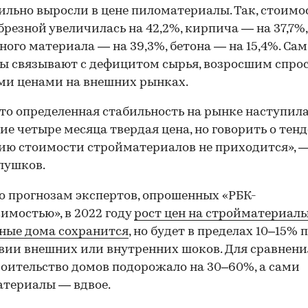
Сильно выросли в цене пиломатериалы. Так, стоимо
брезной увеличилась на 42,2%, кирпича — на 37,7%,
ного материала — на 39,3%, бетона — на 15,4%. Сам
ы связывают с дефицитом сырья, возросшим спро
ми ценами на внешних рынках.
то определенная стабильность на рынке наступила
ие четыре месяца твердая цена, но говорить о тен
ю стоимости стройматериалов не приходится», —
лушков.
о прогнозам экспертов, опрошенных «РБК-
мостью», в 2022 году
рост цен на стройматериалы
ные дома сохранится
, но будет в пределах 10–15% 
вии внешних или внутренних шоков. Для сравнения
роительство домов подорожало на 30–60%, а сами
териалы — вдвое.