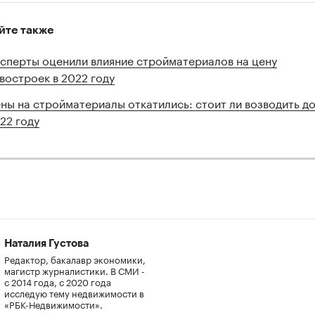
йте также
сперты оценили влияние стройматериалов на цену
востроек в 2022 году
00:00
/
00:00
ны на стройматериалы откатились: стоит ли возводить до
22 году
Наталия Густова
Редактор, бакалавр экономики,
магистр журналистики. В СМИ -
с 2014 года, с 2020 года
исследую тему недвижимости в
«РБК-Недвижимости».