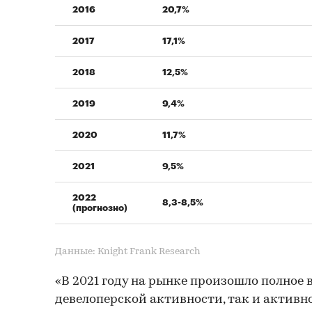
2016
20,7%
2017
17,1%
2018
12,5%
2019
9,4%
2020
11,7%
2021
9,5%
2022
8,3-8,5%
(прогнозно)
Данные: Knight Frank Research
«В 2021 году на рынке произошло полное 
девелоперской активности, так и активн