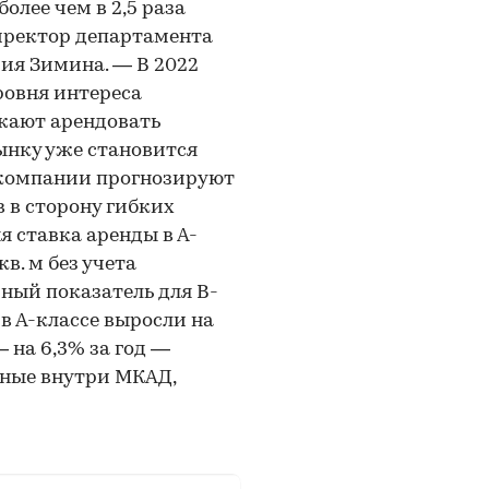
олее чем в 2,5 раза
директор департамента
ия Зимина. — В 2022
ровня интереса
жают арендовать
ынку уже становится
в компании прогнозируют
 в сторону гибких
я ставка аренды в А-
 кв. м без учета
ный показатель для В-
и в А-классе выросли на
— на 6,3% за год —
нные внутри МКАД,