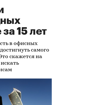
и
дных
за 15 лет
ость в офисных
 достигнуть самого
 Это скажется на
 искать
исам