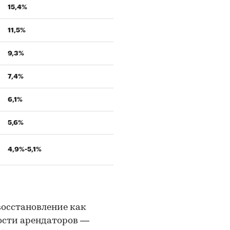
15,4%
11,5%
9,3%
7,4%
6,1%
5,6%
4,9%-5,1%
восстановление как
ости арендаторов —