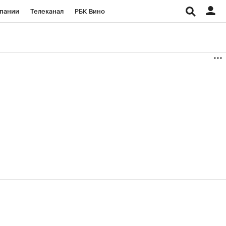
пании
Телеканал
РБК Вино
ациональные проекты
Город
аншизы
Газета
ка
Бизнес