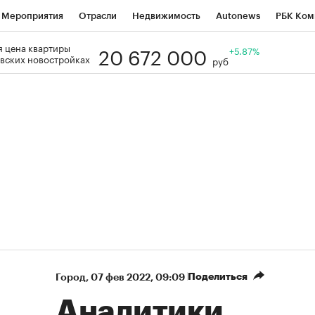
Мероприятия
Отрасли
Недвижимость
Autonews
РБК Ком
20 672 000
 цена квартиры
Образование
РБК Курсы
РБК Life
Тренды
+5.87%
Визионеры
Н
вских новостройках
руб
Дискуссионный клуб
Исследования
Кредитные рейтинги
Фр
Спецпроекты
Проверка контрагентов
Политика
Экономи
к наличной валюты
Поделиться
Город
⁠,
07 фев 2022, 09:09
Аналитики