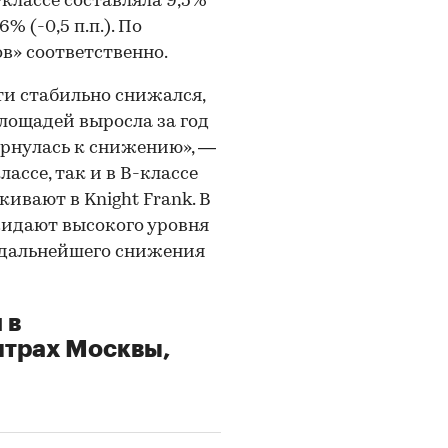
-классе составляла 9,5%
6% (-0,5 п.п.). По
ов» соответственно.
сти стабильно снижался,
лощадей выросла за год
й вернулась к снижению», —
лассе, так и в В-классе
ивают в Knight Frank. В
идают высокого уровня
, дальнейшего снижения
 в
нтрах Москвы,