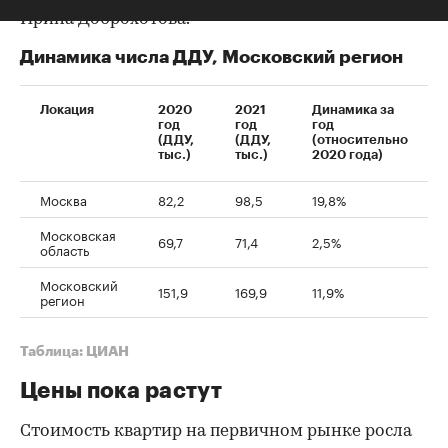
Ирина Доброхотова.
Динамика числа ДДУ, Московский регион
Локация
2020
2021
Динамика за
год
год
год
(ДДУ,
(ДДУ,
(относительно
тыс.)
тыс.)
2020 года)
Москва
82,2
98,5
19,8%
Московская
69,7
71,4
2,5%
область
Московский
151,9
169,9
11,9%
регион
Таблица: ЦИАН
Цены пока растут
Стоимость квартир на первичном рынке росла