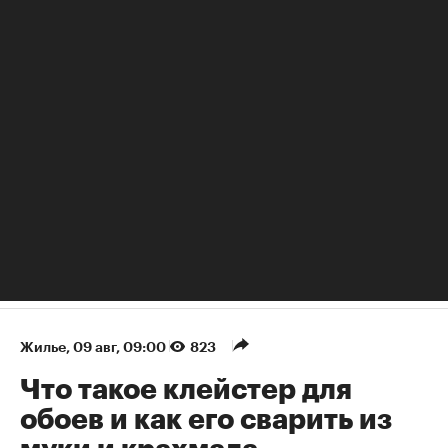
«Не бейте людей по рукам»: почему вредно наказывать за
промахи и ошибки
Жилье
⁠,
09 авг, 09:00
823
Что такое клейстер для
обоев и как его сварить из