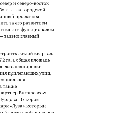
север и северо-восток
 богатства городской
Данный проект мы
ть за его развитием.
ся и каким функционалом
 — заявил главный
строить жилой квартал.
,2 га, а общая площадь
проекта планировки
ция прилегающих улиц,
 социальная
а также
 партнер Buromoscow
Бурдова. В скором
парк «Яуза», который
областью, добавила она.