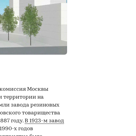
я комиссия Москвы
и территории на
емли завода резиновых
ковского товарищества
887 году.
В 1923-м завод
1990-х годов