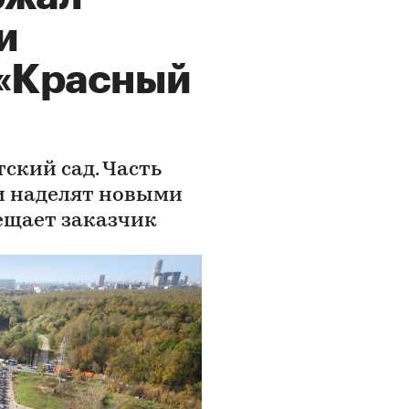
и
 «Красный
тский сад. Часть
и наделят новыми
ещает заказчик