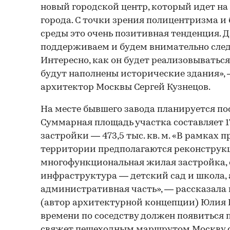
новый городской центр, который идет на 
города. С точки зрения полицентризма и
среды это очень позитивная тенденция. 
поддерживаем и будем внимательно следи
Интересно, как он будет реализовывать
будут наполнены исторические здания»,
архитектор Москвы Сергей Кузнецов.
На месте бывшего завода планируется по
Суммарная площадь участка составляет 17
застройки — 473,5 тыс. кв. м. «В рамках 
территории предполагаются реконструк
многофункциональная жилая застройка,
инфраструктура — детский сад и школа, 
административная часть», — рассказала
(автор архитектурной концепции) Юлия 
времени по соседству должен появиться 
свяжет пешеходным маршрутом Москву с 