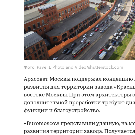
Фото: Pavel L Photo and Video/shutterstock.com
Архсовет Москвы поддержал концепцию 
развития для территории завода «Красны
востоке Москвы. При этом архитекторы о
дополнительной проработки требуют диз
функции и благоустройство.
«Buromoscow представили удачную, на мо
развития территории завода. Получаетс