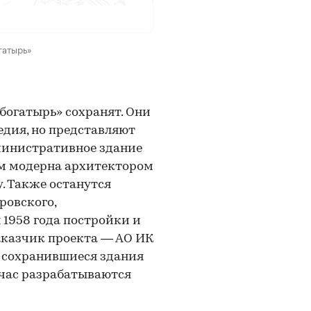
огатырь»
богатырь» сохранят. Они
едия, но представляют
министративное здание
ом модерна архитектором
. Также останутся
ровского,
 1958 года постройки и
Заказчик проекта — АО ИК
ь сохранившиеся здания
час разрабатываются