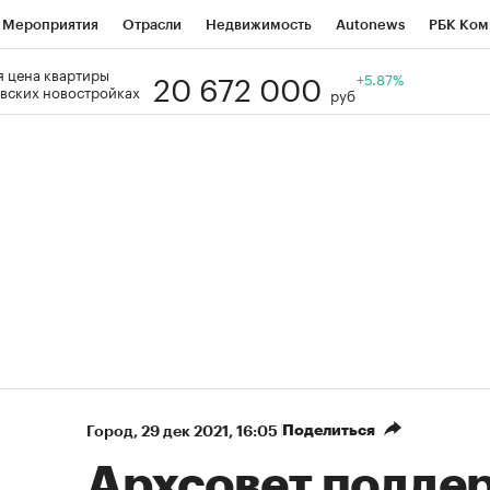
Мероприятия
Отрасли
Недвижимость
Autonews
РБК Ком
20 672 000
 цена квартиры
Образование
РБК Курсы
РБК Life
Тренды
+5.87%
Визионеры
Н
вских новостройках
руб
Дискуссионный клуб
Исследования
Кредитные рейтинги
Фр
Спецпроекты
Проверка контрагентов
Политика
Экономи
к наличной валюты
Поделиться
Город
⁠,
29 дек 2021, 16:05
Архсовет подде