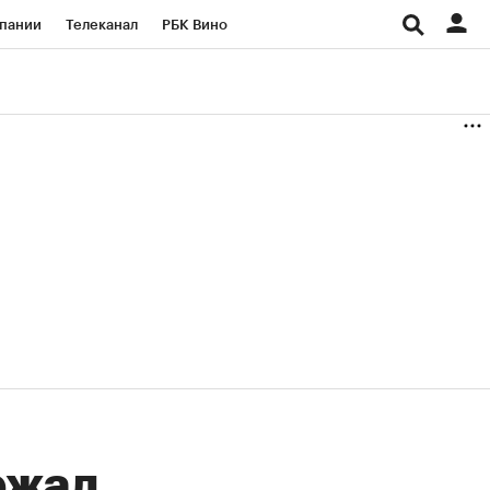
пании
Телеканал
РБК Вино
ациональные проекты
Город
аншизы
Газета
ка
Бизнес
ржал