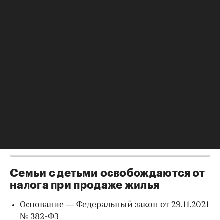
сумму разово. Например, если взять оклад 40 тыс.
руб. в месяц, то в год доход составляет 480 тыс.
руб., где вычет составит 13%, или 62,4 тыс. руб. С
учетом того, что сумма вычета предоставляется с
суммы в размере 2 (или 3) млн руб., вычет
дополнительно можно будет подать в следующем
году, пока весь лимит не исчерпается. Если доход у
физлица высокий, то он может получить вычет
единоразово.
:
Россиянам упростили получение
Читайте также
налогового вычета: как будет работать схема
Семьи с детьми освобождаются от
налога при продаже жилья
Основание —
Федеральный закон от 29.11.2021
№ 382-ФЗ