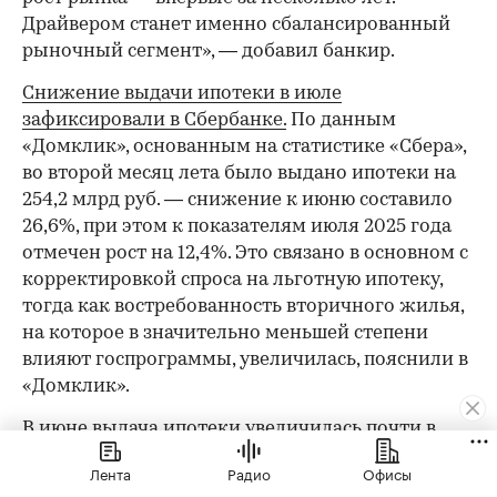
Драйвером станет именно сбалансированный
рыночный сегмент», — добавил банкир.
Снижение выдачи ипотеки в июле
зафиксировали в Сбербанке.
По данным
«Домклик», основанным на статистике «Сбера»,
во второй месяц лета было выдано ипотеки на
254,2 млрд руб. — снижение к июню составило
26,6%, при этом к показателям июля 2025 года
отмечен рост на 12,4%. Это связано в основном с
корректировкой спроса на льготную ипотеку,
тогда как востребованность вторичного жилья,
на которое в значительно меньшей степени
влияют госпрограммы, увеличилась, пояснили в
«Домклик».
В июне выдача ипотеки
увеличилась почти в
полтора раза
. Такой рост связан с ожидаемыми
Лента
Радио
Офисы
июльскими изменениями по семейной ипотеке.