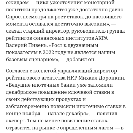
ожидаем — цикл ужесточения монетарной
политики продолжается уже достаточно давно.
Спрос, несмотря на рост ставок, до настоящего
момента оставался достаточно высоким», —
сказал старший директор, руководитель группы
рейтингов финансовых институтов АКРА
Валерий Пивень. «Рост к двузначным
показателям в 2022 году не является нашим
базовым сценарием», — добавил он.
Согласен с коллегой управляющий директор
рейтингового агентства НКР Михаил Доронкин.
«Ведущие ипотечные банки уже заложили
декабрьское повышение ключевой ставки в
своих действующих продуктах и
заблаговременно повысили ипотечные ставки в
конце ноября — начале декабря», — пояснил
эксперт. Тем не менее повышение ставок
отразится на рынке с определенным лагом — в