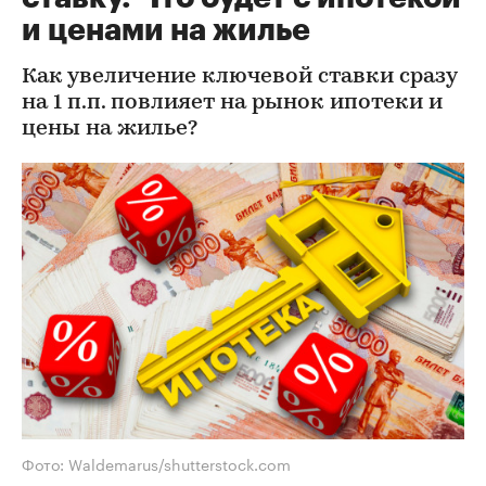
и ценами на жилье
Как увеличение ключевой ставки сразу
на 1 п.п. повлияет на рынок ипотеки и
цены на жилье?
Фото: Waldemarus/shutterstock.com