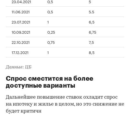
23.04.2021
0,5
5
11.06.2021
0,5
5.5
23.07.2021
1
6,5
10.09.2021
0,25
6,75
22.10.2021
0,75
7,5
17.12.2021
1
8,5
Данные: ЦБ
Спрос сместится на более
доступные варианты
Дальнейшее повышение ставок охладит спрос
на ипотеку и жилье в целом, но это снижение не
будет критичн