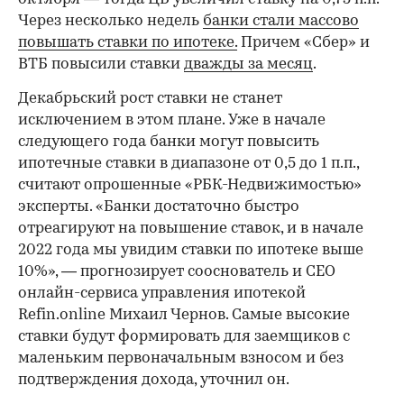
Через несколько недель
банки стали массово
повышать ставки по ипотеке.
Причем «Сбер» и
ВТБ повысили ставки
дважды за месяц
.
Декабрьский рост ставки не станет
исключением в этом плане. Уже в начале
следующего года банки могут повысить
ипотечные ставки в диапазоне от 0,5 до 1 п.п.,
считают опрошенные «РБК-Недвижимостью»
эксперты. «Банки достаточно быстро
отреагируют на повышение ставок, и в начале
2022 года мы увидим ставки по ипотеке выше
10%», — прогнозирует сооснователь и CEO
онлайн-сервиса управления ипотекой
Refin.online Михаил Чернов. Самые высокие
ставки будут формировать для заемщиков с
маленьким первоначальным взносом и без
подтверждения дохода, уточнил он.