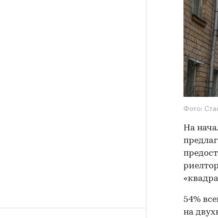
Фото: Ста
На нача
предлаг
предост
риелтор
«квадра
54% все
на двух