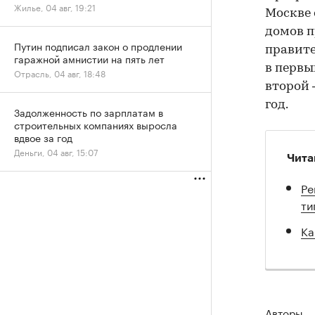
Жилье, 04 авг, 19:21
Москве с
домов п
Путин подписал закон о продлении
правите
гаражной амнистии на пять лет
в первы
Отрасль, 04 авг, 18:48
второй 
год.
Задолженность по зарплатам в
строительных компаниях выросла
вдвое за год
Деньги, 04 авг, 15:07
Чита
Ре
ти
Ка
Авторы