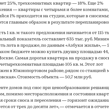
яет 25%, трехкомнатных квартир — 18%. Еще 2%
ения — квартиры с четырьмя и более комнатами,
йся 1% приходится на студии, которые в сносимы
тся главным образом в результате перепланирово
ть 1 кв. м такого предложения начинается от 115 тыс
льный показатель составляет 635 тыс. руб. Мини
ть лота в продаже, по данным «Азбуки жилья», — 5
 таком бюджете можно купить двушку площадью 44,4
оскве. Самая дорогая квартира на продажу в сно
четырехкомнатная площадью 105 кв. м. Этот лот
жен в Южнопортовом районе, рядом со станцией 
вская». Стоимость объекта — 50,7 млн руб.
енте домов под снос при ценообразовании решаю
м, помимо месторасположения и состояния квар
я сроки сноса и переселения — горизонт ожидани
ется от трех до десяти лет», — отмечается в отчете