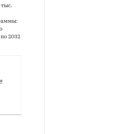
 тыс.
граммы:
о
 по 2032
я