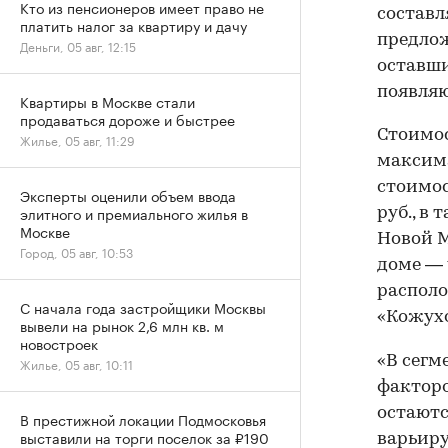
Кто из пенсионеров имеет право не
составл
платить налог за квартиру и дачу
предлож
Деньги, 05 авг, 12:15
оставши
появляю
Квартиры в Москве стали
продаваться дороже и быстрее
Стоимос
Жилье, 05 авг, 11:29
максима
стоимос
Эксперты оценили объем ввода
элитного и премиального жилья в
руб., в
Москве
Новой М
Город, 05 авг, 10:53
доме — 
располо
С начала года застройщики Москвы
«Кожухо
вывели на рынок 2,6 млн кв. м
новостроек
«В сегм
Жилье, 05 авг, 10:11
факторо
остаютс
В престижной локации Подмосковья
выставили на торги поселок за ₽190
варьиру