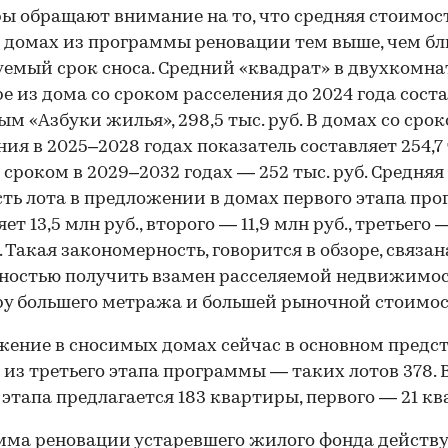
ы обращают внимание на то, что средняя стоимость
 домах из программы реновации тем выше, чем б
емый срок сноса. Средний «квадрат» в двухкомн
е из дома со сроком расселения до 2024 года соста
ым «Азбуки жилья», 298,5 тыс. руб. В домах со сро
ния в 2025–2028 годах показатель составляет 254,7 
со сроком в 2029–2032 годах — 252 тыс. руб. Средняя
ть лота в предложении в домах первого этапа пр
00:00
/
00:00
ет 13,5 млн руб., второго — 11,9 млн руб., третьего —
. Такая закономерность, говорится в обзоре, связан
ностью получить взамен расселяемой недвижимо
у большего метража и большей рыночной стоимос
ение в сносимых домах сейчас в основном предс
из третьего этапа программы — таких лотов 378. 
 этапа предлагается 183 квартиры, первого — 21 кв
ма реновации устаревшего жилого фонда действу