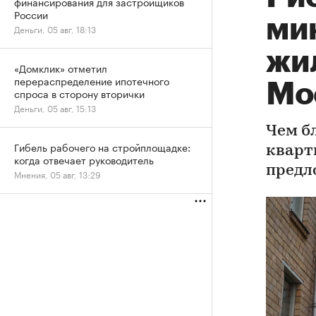
финансирования для застройщиков
России
ми
Деньги, 05 авг, 18:13
жил
«Домклик» отметил
перераспределение ипотечного
Мо
спроса в сторону вторички
Деньги, 05 авг, 15:13
Чем б
Гибель рабочего на стройплощадке:
кварт
когда отвечает руководитель
предл
Мнения, 05 авг, 13:29