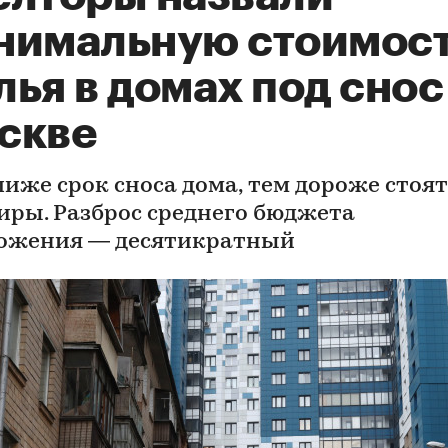
нимальную стоимос
ья в домах под снос
скве
лиже срок сноса дома, тем дороже стоят
иры. Разброс среднего бюджета
ожения — десятикратный