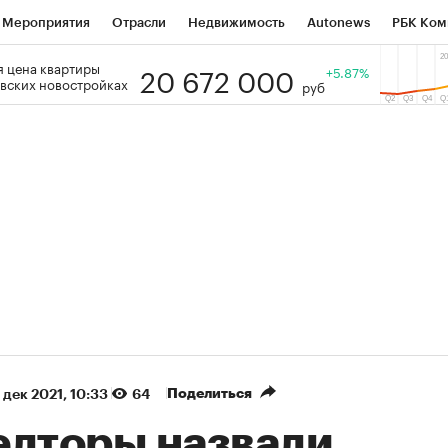
Мероприятия
Отрасли
Недвижимость
Autonews
РБК Ком
20 672 000
 цена квартиры
 РБК
РБК Образование
РБК Курсы
РБК Life
+5.87%
Тренды
Виз
вских новостройках
руб
ь
Крипто
РБК Бизнес-среда
Дискуссионный клуб
Исследо
зета
Спецпроекты СПб
Конференции СПб
Спецпроекты
кономика
Бизнес
Технологии и медиа
Финансы
Рынок на
(+86,13%)
(+28,67%)
₽5 450
АФК «Система» ₽12
Купить
з ПСБ к 29.07.27
прогноз БКС к 15.07.27
Поделиться
 дек 2021, 10:33
64
елторы назвали