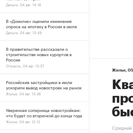
Деньги, 04 авг, 14:18
В «Домклик» оценили изменения
спроса на ипотеку в России в июле
Деньги, 04 авг, 13:49
В правительстве рассказали о
строительстве новых курортов в
России
Отрасль, 04 авг, 13:37
Жилье
⁠,
05
Кв
Российские застройщики в июле
ускорили вывод новостроек на рынок
Жилье, 04 авг, 13:36
пр
бы
Уверенная соперница новостройкам:
что будет со вторичкой до конца года
Жилье, 04 авг, 12:13
Средний 