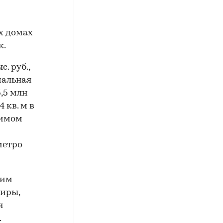
х домах
к.
. руб.,
мальная
,5 млн
 кв. м в
симом
метро
щим
тиры,
я
.