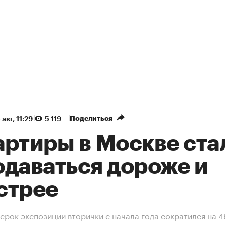
Поделиться
 авг, 11:29
5 119
артиры в Москве ста
одаваться дороже и
стрее
срок экспозиции вторички с начала года сократился на 4