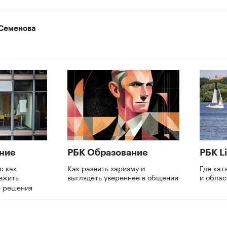
Семенова
ние
РБК Образование
РБК Li
: как
Как развить харизму и
Где кат
ежить
выглядеть увереннее в общении
и обла
е решения