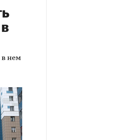
ть
 в
 в нем