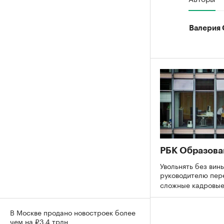
Валерия 
РБК Образова
Увольнять без вины
руководителю пер
сложные кадровы
В Москве продано новостроек более
чем на ₽3,4 трлн