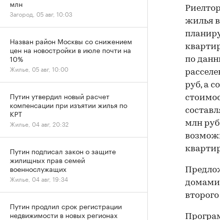
млн
Риелтор
Загород, 05 авг, 10:03
жилья в
планиру
Назван район Москвы со снижением
квартир
цен на новостройки в июле почти на
10%
по данн
Жилье, 05 авг, 10:00
расселе
руб, а 
Путин утвердил новый расчет
стоимос
компенсации при изъятии жилья по
составля
КРТ
млн руб
Жилье, 04 авг, 20:32
возмож
квартир
Путин подписал закон о защите
жилищных прав семей
военнослужащих
Предлож
Жилье, 04 авг, 19:34
домами 
второго
Путин продлил срок регистрации
недвижимости в новых регионах
Програм