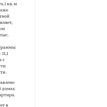
 1 кв. м
лиже
атной
вляет,
ком
тыс.
ограммы
 11,1
а с
сти
ти.
тавлено
В домах
артира.
ет в