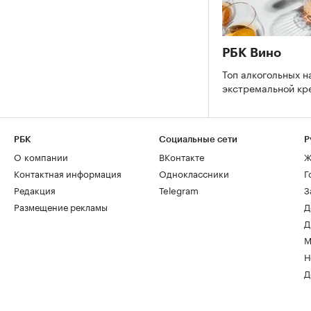
РБК Вино
Топ алкогольных н
экстремальной к
РБК
Социальные сети
Р
О компании
ВКонтакте
Ж
Контактная информация
Одноклассники
Г
Редакция
Telegram
З
Размещение рекламы
Д
Д
М
Н
Д