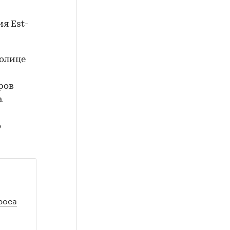
я Est-
толице
ров
а
о
роса