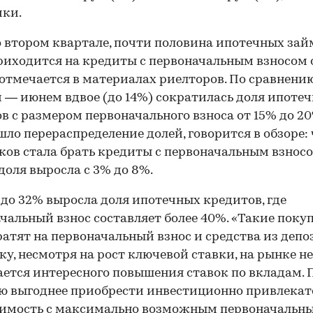
ики.
о втором квартале, почти половина ипотечных зай
риходится на кредиты с первоначальным взносом 
 отмечается в материалах риелторов. По сравнению
 — июнем вдвое (до 14%) сократилась доля ипоте
в с размером первоначального взноса от 15% до 20
ло перераспределение долей, говорится в обзоре: 
ов стала брать кредиты с первоначальным взнос
 доля выросла с 3% до 8%.
 до 32% выросла доля ипотечных кредитов, где
чальный взнос составляет более 40%. «Такие поку
ратят на первоначальный взнос и средства из депо
ку, несмотря на рост ключевой ставки, на рынке не
ется интересного повышения ставок по вкладам. 
ю выгоднее приобрести инвестиционно привлека
имость с максимально возможным первоначальн