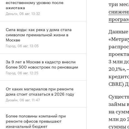
естественному уровню после
три мес
ажиотажа
снижени
Деньги, 06 авг, 13:32
програ
Сила воды: как река у дома стала
Данные 
символом премиальной жизни в
Москве
«Метриу
Город, 06 авг, 13:05
распрос
проекта
За 9 лет в Москве в кадастр внесли
3 млн д
более 500 новостроек по реновации
20,1%»,
Город, 06 авг, 12:25
кредито
CBRE) Д
От каких материалов при ремонте
дома стоит отказаться в 2026 году
Существ
Дизайн, 06 авг, 11:47
займы в
на сумм
Более половины компаний при
млн до 
ремонте офисов превышают
изначальный бюджет
суммы с