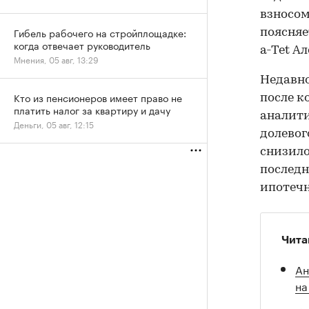
взносом
Гибель рабочего на стройплощадке:
поясняе
когда отвечает руководитель
a-Tet А
Мнения, 05 авг, 13:29
Недавн
Кто из пенсионеров имеет право не
после к
платить налог за квартиру и дачу
аналити
Деньги, 05 авг, 12:15
долевог
снизило
последн
ипотечн
Чита
Ан
на