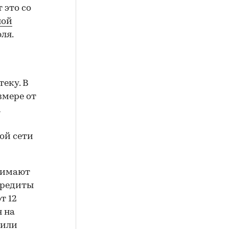
 это со
ной
юля.
еку. В
змере от
а
ой сети
анимают
кредиты
т 12
я на
вили