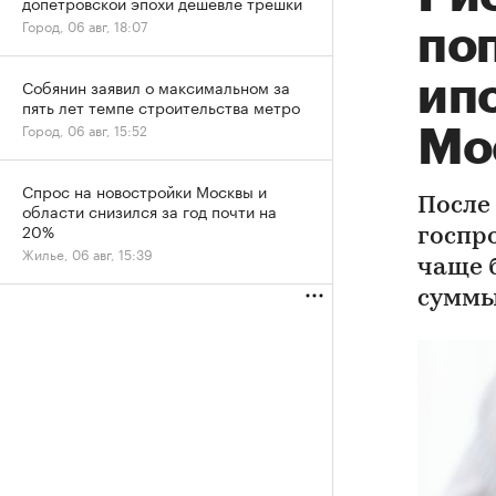
допетровской эпохи дешевле трешки
Город, 06 авг, 18:07
по
ип
Собянин заявил о максимальном за
пять лет темпе строительства метро
Город, 06 авг, 15:52
Мо
Спрос на новостройки Москвы и
После
области снизился за год почти на
20%
госпр
Жилье, 06 авг, 15:39
чаще 
сумм