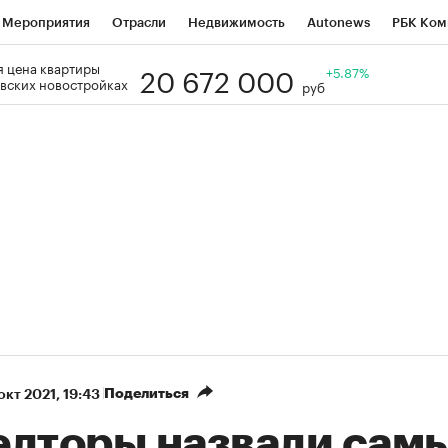
Мероприятия
Отрасли
Недвижимость
Autonews
РБК Ком
20 672 000
 цена квартиры
Образование
РБК Курсы
РБК Life
Тренды
+5.87%
Визионеры
Н
вских новостройках
руб
Дискуссионный клуб
Исследования
Кредитные рейтинги
Фр
Спецпроекты
Проверка контрагентов
Политика
Экономи
к наличной валюты
Поделиться
 окт 2021, 19:43
елторы назвали сам