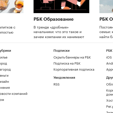
РБК Образование
РБК О
апитков с
В тренде «дробные»
Постоя
начальники: что это такое и
семьи: 
репостью
зачем компании их нанимают
найти 
убрики
Подписки
РБК
илье
Скрыть баннеры на РБК
iOS
ород
Подписка на РБК
And
агород
Корпоративная подписка
AppG
еньги
Уведомления
Дру
изайн
RSS
Обл
нения
Кор
овости компаний
дом
ом
Хос
Рег
Зна