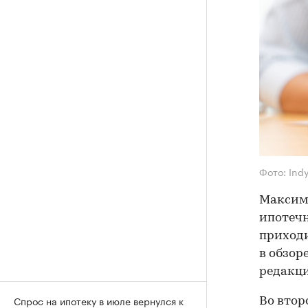
Фото: Ind
Максима
ипотечн
приходи
в обзор
редакци
Спрос на ипотеку в июле вернулся к
Во втор