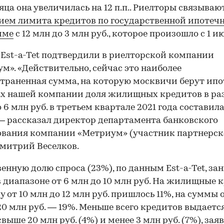
яца она увеличилась на 12 п.п.. Риелторы связывают
ем лимита кредитов по государственной ипотеч
мме
с 12 млн до 3 млн руб., которое произошло с 1 и
Est-a-Tet подтвердили в риелторской компании
м». «Действительно, сейчас это наиболее
траненная сумма, на которую москвичи берут ипот
х нашей компании доля жилищных кредитов в ра
о 6 млн руб. в третьем квартале 2021 года составил
 — рассказал директор департамента банковского
вания компании «Метриум» (участник партнерск
митрий Веселков.
енную долю спроса (23%), по данным Est-a-Tet, з
 диапазоне от 6 млн до 10 млн руб. На жилищные 
у от 10 млн до 12 млн руб. пришлось 11%, на суммы о
20 млн руб. — 19%. Меньше всего кредитов выдаетс
выше 20 млн руб. (4%) и менее 3 млн руб. (7%), зая