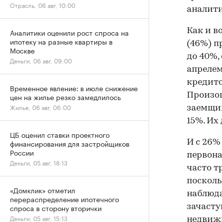
Отрасль, 06 авг, 10:00
аналит
Как и в
Аналитики оценили рост спроса на
ипотеку на разные квартиры в
(46%) п
Москве
до 40%,
Деньги, 06 авг, 09:00
апрелем
кредито
Временное явление: в июле снижение
Произош
цен на жилье резко замедлилось
Жилье, 06 авг, 06:00
заемщик
15%. Их
ЦБ оценил ставки проектного
И с 26%
финансирования для застройщиков
России
первона
Деньги, 05 авг, 18:13
часто т
посколь
«Домклик» отметил
наблюда
перераспределение ипотечного
зачасту
спроса в сторону вторички
Деньги, 05 авг, 15:13
недвиж