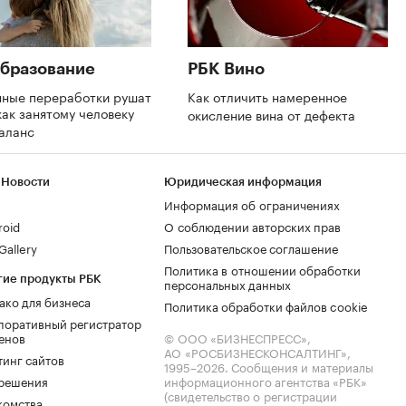
бразование
РБК Вино
нные переработки рушат
Как отличить намеренное
как занятому человеку
окисление вина от дефекта
баланс
 Новости
Юридическая информация
Информация об ограничениях
roid
О соблюдении авторских прав
allery
Пользовательское соглашение
Политика в отношении обработки
гие продукты РБК
персональных данных
ако для бизнеса
Политика обработки файлов cookie
поративный регистратор
енов
© ООО «БИЗНЕСПРЕСС»,
АО «РОСБИЗНЕСКОНСАЛТИНГ»,
тинг сайтов
1995–2026
. Сообщения и материалы
.решения
информационного агентства «РБК»
(свидетельство о регистрации
комства