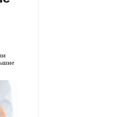
ли
льшие