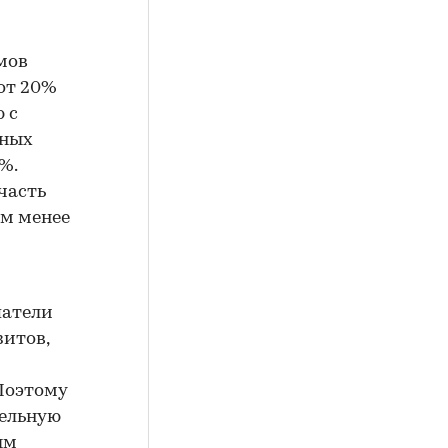
мов
от 20%
 с
чных
%.
часть
ом менее
патели
зитов,
Поэтому
тельную
ым