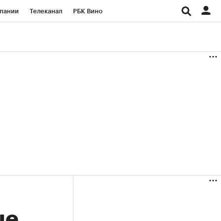
пании
Телеканал
РБК Вино
ациональные проекты
Город
аншизы
Газета
ка
Бизнес
ые