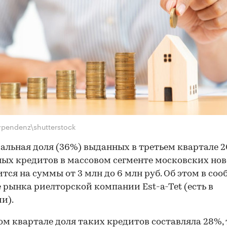
ypendenz\shutterstock
льная доля (36%) выданных в третьем квартале 2
ых кредитов в массовом сегменте московских но
тся на суммы от 3 млн до 6 млн руб. Об этом в со
е рынка риелторской компании Est-a-Tet (есть в
и).
ом квартале доля таких кредитов составляла 28%, т.