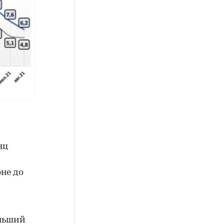
яц
не до
еньший