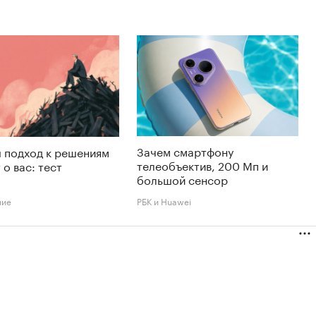
Зачем смартфону
 подход к решениям
телеобъектив, 200 Мп и
 о вас: тест
большой сенсор
ние
РБК и Huawei