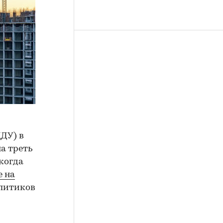
ДУ) в
на треть
когда
е на
алитиков