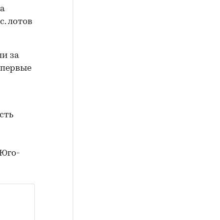
за
. лотов
и за
впервые
ость
 Юго-