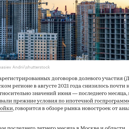
asiev Andrii\shutterstock
арегистрированных договоров долевого участия (Д
ком регионе в августе 2021 года снизилось почти 
относительно значений июня — последнего месяца, 
вали прежние условия по ипотечной госпрограмм
ройки
, говорится в обзоре рынка новостроек от ан
ам последнего летнего месяца в Москве и области