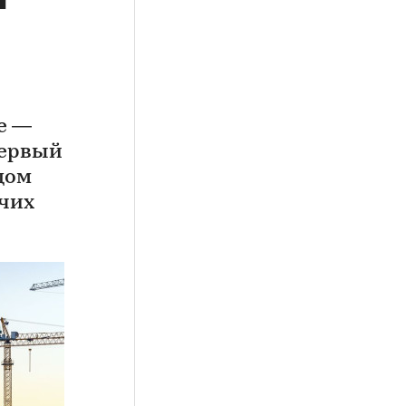
е —
Первый
дом
очих