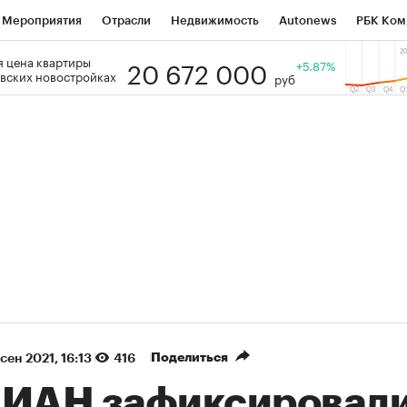
Мероприятия
Отрасли
Недвижимость
Autonews
РБК Ком
20 672 000
 цена квартиры
 РБК
РБК Образование
РБК Курсы
РБК Life
+5.87%
Тренды
Виз
вских новостройках
руб
ь
Крипто
РБК Бизнес-среда
Дискуссионный клуб
Исследо
зета
Спецпроекты СПб
Конференции СПб
Спецпроекты
кономика
Бизнес
Технологии и медиа
Финансы
Рынок на
(+87,77%)
(+31,16%)
 ₽5 450
АФК «Система» ₽12
Купить
оз ПСБ к 29.07.27
прогноз БКС к 15.07.27
Поделиться
 сен 2021, 16:13
416
ЦИАН зафиксировал