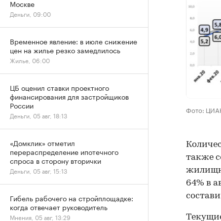
Москве
Деньги, 09:00
Временное явление: в июле снижение
цен на жилье резко замедлилось
Жилье, 06:00
ЦБ оценил ставки проектного
финансирования для застройщиков
России
Фото: ЦИА
Деньги, 05 авг, 18:13
«Домклик» отметил
Количес
перераспределение ипотечного
также с
спроса в сторону вторички
жилищны
Деньги, 05 авг, 15:13
64% в а
состави
Гибель рабочего на стройплощадке:
когда отвечает руководитель
Мнения, 05 авг, 13:29
Текущие