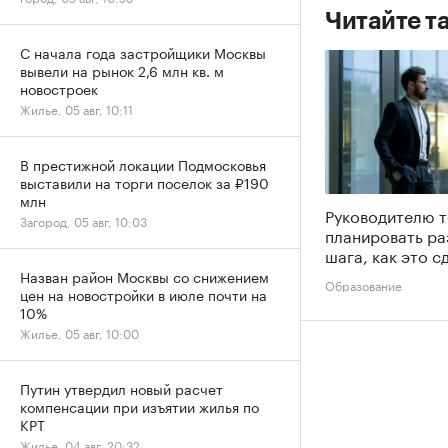
Читайте т
С начала года застройщики Москвы
вывели на рынок 2,6 млн кв. м
новостроек
Жилье, 05 авг, 10:11
В престижной локации Подмосковья
выставили на торги поселок за ₽190
млн
Руководителю 
Загород, 05 авг, 10:03
планировать ра
шага, как это с
Назван район Москвы со снижением
Образование
цен на новостройки в июле почти на
10%
Жилье, 05 авг, 10:00
Путин утвердил новый расчет
компенсации при изъятии жилья по
КРТ
Жилье, 04 авг, 20:32