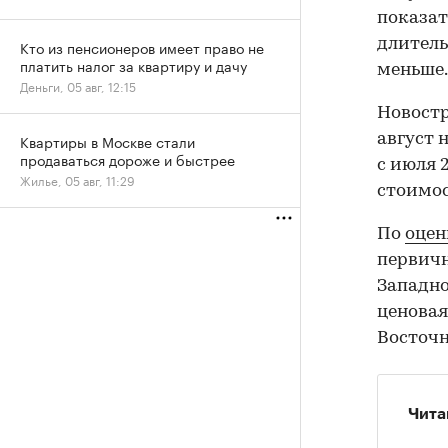
показате
длитель
Кто из пенсионеров имеет право не
платить налог за квартиру и дачу
меньше.
Деньги, 05 авг, 12:15
Новостр
август 
Квартиры в Москве стали
продаваться дороже и быстрее
с июля 
Жилье, 05 авг, 11:29
стоимос
По
оцен
первичн
Западно
ценовая
Восточн
Чита