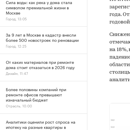
Сила воды: как река у дома стала
символом премиальной жизни в
зарегис
Москве
года. О
Город, 13:05
годовой
За 9 лет в Москве в кадастр внесли
Снижени
более 500 новостроек по реновации
отмечаю
Город, 12:25
на 18%,
падение
От каких материалов при ремонте
области
дома стоит отказаться в 2026 году
столицы
Дизайн, 11:47
аналит
Более половины компаний при
ремонте офисов превышают
изначальный бюджет
Отрасль, 10:00
Аналитики оценили рост спроса на
ипотеку на разные квартиры в