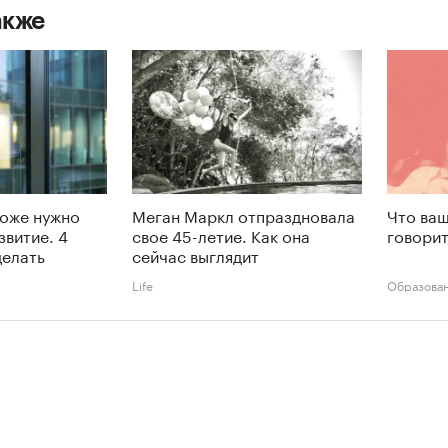
акже
тоже нужно
Меган Маркл отпраздновала
Что ваш
звитие. 4
свое 45-летие. Как она
говорит
делать
сейчас выглядит
Life
Образова