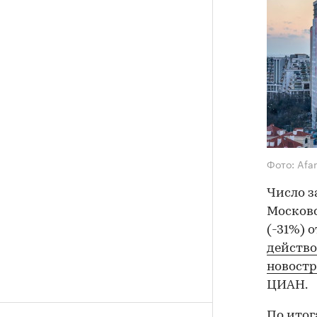
Фото: Afan
Число з
Московс
(-31%) 
действо
новост
ЦИАН.
По итог