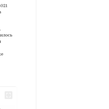
2021
в
,
шилось
я
ке