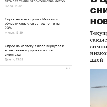
пять лет темпе строительства метро
Город, 15:52
сн
но
Спрос на новостройки Москвы и
области снизился за год почти на
20%
Жилье, 15:39
Текущ
самые 
Спрос на ипотеку в июле вернулся к
зимни
естественному уровню после
низко
ажиотажа
Деньги, 13:32
дней