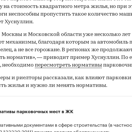
у на стоимость квадратного метра жилья, но при э
оги неспособны пропустить такое количество маш
т Хуснуллин.
 Москвы и Московской области уже несколько лет
т механизмы, благодаря которым за автомобиль 
делец, а не все горожане. В регионах же продолжаю
ь норматив», — приводит пример Хуснуллин. По е
, необходимо
пересмотреть нормативы
парковочны
еры и риелторы рассказали, как влияют парковки
ть жилья и нужно ли менять нормативы.
ативы парковочных мест в ЖК
ативными документами в сфере строительства (в частнос
2.133330.2011
) принята средняя обеспеченность