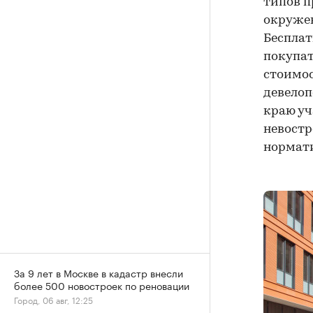
типов п
окруже
Бесплат
покупат
стоимос
девелоп
краю уч
невостр
нормати
За 9 лет в Москве в кадастр внесли
более 500 новостроек по реновации
Город, 06 авг, 12:25