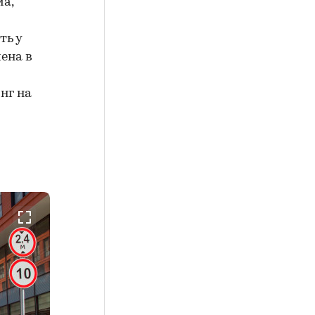
а,
ть у
ена в
нг на