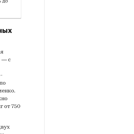
ных
ся
 — с
-
по
менко.
жно
г от 750
двух