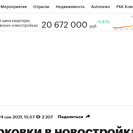
Мероприятия
Отрасли
Недвижимость
Autonews
РБК Ком
20 672 000
 цена квартиры
 РБК
РБК Образование
РБК Курсы
РБК Life
+5.87%
Тренды
Виз
вских новостройках
руб
ь
Крипто
РБК Бизнес-среда
Дискуссионный клуб
Исследо
зета
Спецпроекты СПб
Конференции СПб
Спецпроекты
кономика
Бизнес
Технологии и медиа
Финансы
Рынок на
(+38,24%)
(+31,67%)
К ₽1 400
«Русагро» ₽120
Купить
К
SberCIB к 27.07.27
прогноз ПСБ к 26.07.27
Поделиться
24 сен 2021, 15:57
2 207
рковки в новостройк