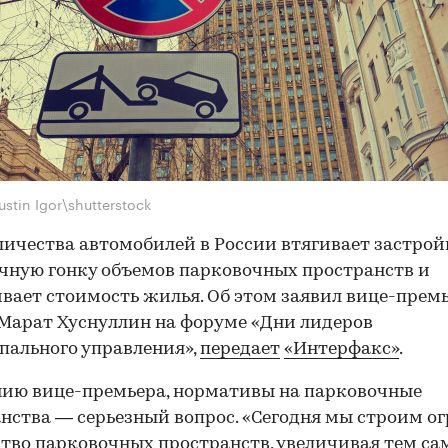
stin Igor\shutterstock
личества автомобилей в России втягивает застро
чную гонку объемов парковочных пространств и
вает стоимость жилья. Об этом заявил вице-прем
Марат Хуснуллин на форуме «Дни лидеров
ального управления»,
передает
«Интерфакс»
.
ию вице-премьера, нормативы на парковочные
нства — серьезный вопрос. «Сегодня мы строим о
тво парковочных пространств, увеличивая тем с