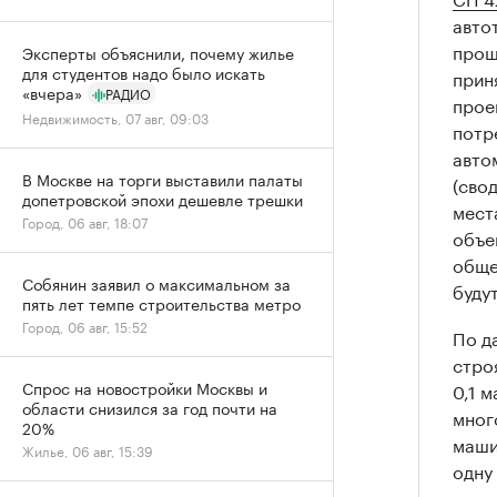
авто
прош
Эксперты объяснили, почему жилье
для студентов надо было искать
прин
«вчера»
РАДИО
прое
Недвижимость, 07 авг, 09:03
потр
авто
В Москве на торги выставили палаты
(сво
допетровской эпохи дешевле трешки
мест
Город, 06 авг, 18:07
объе
обще
Собянин заявил о максимальном за
буду
пять лет темпе строительства метро
Город, 06 авг, 15:52
По д
стро
Спрос на новостройки Москвы и
0,1 
области снизился за год почти на
мног
20%
маши
Жилье, 06 авг, 15:39
одну
парк