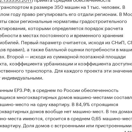
транспортом в размере 350 машин на 1 тыс. человек. В
лом году право регулировать его отдали регионам. В Мо
яты свои региональные нормативы градостроительного
ктирования, которыми определяется порядок расчета
ебности в местах постоянного и временного хранения
мобилей. Первый параметр считается, исходя из СНиП, С
дов правил), а также балльной оценки потребности в маш
ах. Второй — исходя из суммарной поэтажной площади
кта, коэффициента урбанизации и коэффициента доступн
ственного транспорта. Для каждого проекта эти значени
т индивидуальными.
анным ЕРЗ.РФ, в среднем по России обеспеченность
ящихся многоквартирных домов машино-местами составл
машино-место на одну квартиру. В 84,9% строящихся
оквартирных домов вообще нет машино-мест. В тех домах
но-места имеются, строится в среднем 0,65 машино-мес
 квартиру. Доля домов с встроенными или пристроенными
ингами за последние годы выросла незначительно — с 14