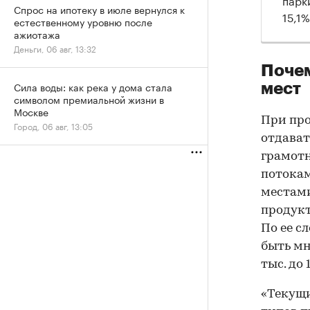
Спрос на ипотеку в июле вернулся к
15,1%
естественному уровню после
ажиотажа
Деньги, 06 авг, 13:32
Почем
Сила воды: как река у дома стала
мест
символом премиальной жизни в
Москве
При про
Город, 06 авг, 13:05
отдават
грамот
потокам
местами
продукт
По ее с
быть мн
тыс. до 
«Текущи