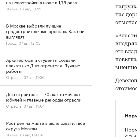
на новостройки в июле в 1,75 раза
нагрузк
Жилье, 07 авг, 13:55
нас дор
отмечае
В Москве выбрали лучшие
градостроительные проекты. Как они
«Власти
выглядят
Город, 07 авг, 12:05
внедряю
его вла
Архитекторы и студенты создали
повышат
плакаты ко Дню строителя. Лучшие
мнению
работы
Отрасль, 07 авг, 11:36
Девелоп
стоимос
Дню строителя — 70: как отмечают
юбилей и главные рекорды отрасли
Отрасль, 07 авг, 11:04
Норм
Рост цен на жилье в июле охватил все
округа Москвы
Норм
Жилье, 07 авг, 09:34
СП 4