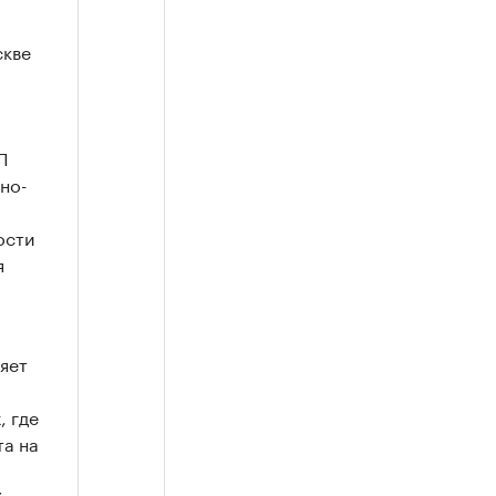
скве
П
ино-
ости
я
яет
, где
та на
% до