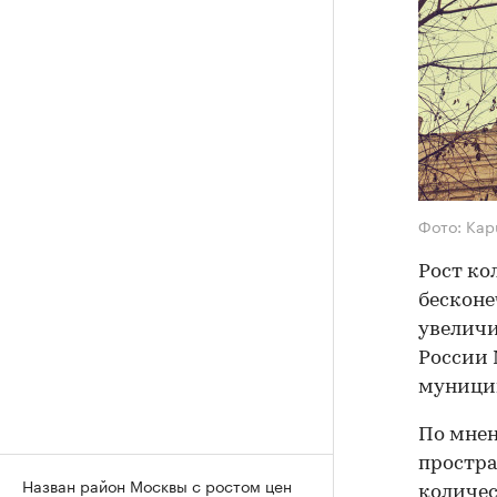
Фото: Kapu
Рост ко
бесконе
увеличи
России 
муницип
По мнен
простра
Назван район Москвы с ростом цен
количес