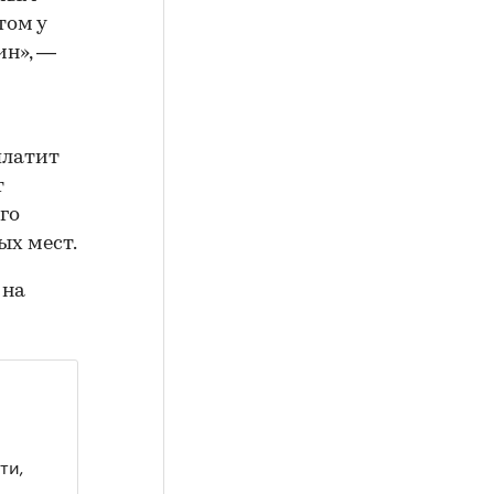
том у
ин», —
платит
т
го
х мест.
 на
ти,