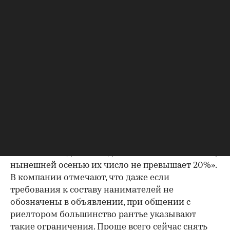
назад обновить или частично заменить мебель,
сантехнику, бытовую технику, сделать мелкий
ремонт по просьбе арендатора были готовы 53%
собственников, сейчас — не более 35%. «В
условиях роста спроса возвращаются и
некоторые ограничения для арендаторов со
стороны владельцев жилья — например, по
гендерным, возрастным или национальным
признакам, семейному положению, составу, —
говорится в материалах риелторов. — В
сентябре 2020 года 49% наймодателей давали
разрешение на вселение арендаторов с
маленькими детьми и домашними животными,
нынешней осенью их число не превышает 20%».
В компании отмечают, что даже если
требования к составу нанимателей не
обозначены в объявлении, при общении с
риелтором большинство рантье указывают
такие ограничения. Проще всего сейчас снять