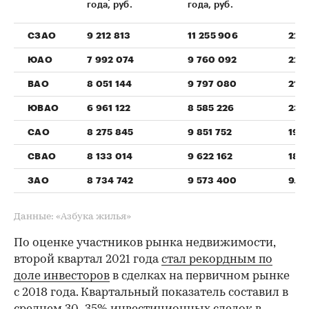
года, руб.
года, руб.
СЗАО
9 212 813
11 255 906
22.
ЮАО
7 992 074
9 760 092
22.1
ВАО
8 051 144
9 797 080
21.7
ЮВАО
6 961 122
8 585 226
23.
САО
8 275 845
9 851 752
19.
СВАО
8 133 014
9 622 162
18.
ЗАО
8 734 742
9 573 400
9.6
Данные: «Азбука жилья»
По оценке участников рынка недвижимости,
второй квартал 2021 года
стал рекордным по
доле инвесторов
в сделках на первичном рынке
с 2018 года. Квартальный показатель составил в