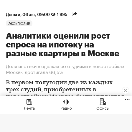
Деньги
⁠,
06 авг, 09:00
1 995
ЭКСКЛЮЗИВ
Аналитики оценили рост
спроса на ипотеку на
разные квартиры в Москве
Доля ипотеки в сделках со студиями в новостройках
Москвы достигала 66,5%
В первом полугодии две из каждых
трех студий, приобретенных в
новостройках Москвы, были куплены в
ипотеку. В сегменте трешек ипотечных
Лента
Радио
Офисы
сделок менее половины, а среди
четырехкомнатных квартир — лишь
около четверти