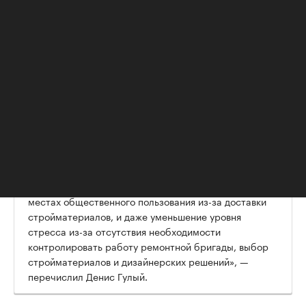
застройщик», — добавил Кирилловский.
Третья причина — это возможность
включить
. Это
стоимость ремонта в тело ипотечного кредита
было бы невозможно при самостоятельных работах,
но в случае приобретения квартиры с отделкой от
застройщика стоимость такого жилья оказывается
выше — как раз за счет цены ремонта. И на всю эту
сумму в банке можно оформить ипотечный займ.
Наконец, есть
причины психологического
, обратили внимание в ЕРЗ.
характера и комфорта
«Это и снижение многолетнего шума от ремонта
соседей, и уменьшение повреждений и грязи в
местах общественного пользования из-за доставки
стройматериалов, и даже уменьшение уровня
стресса из-за отсутствия необходимости
контролировать работу ремонтной бригады, выбор
стройматериалов и дизайнерских решений», —
перечислил Денис Гулый.