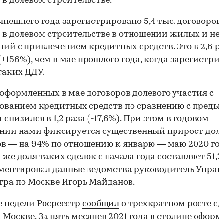
 в долевом строительстве.
ынешнего года зарегистрировано 5,4 тыс. договоро
 в долевом строительстве в отношении жилых и 
ий с привлечением кредитных средств. Это в 2,6 
(+156%), чем в мае прошлого года, когда зарегистр
 таких ДДУ.
оформленных в мае договоров долевого участия с
ованием кредитных средств по сравнению с пре
 снизился в 1,2 раза (-17,6%). При этом в годовом
нии нами фиксируется существенный прирост до
в — на 94% по отношению к январю — маю 2020 го
 же доля таких сделок с начала года составляет 51
ентировал данные ведомства руководитель Упра
тра по Москве Игорь Майданов.
е недели Росреестр
сообщил
о трехкратном росте с
в Москве. За пять месяцев 2021 года в столице офор