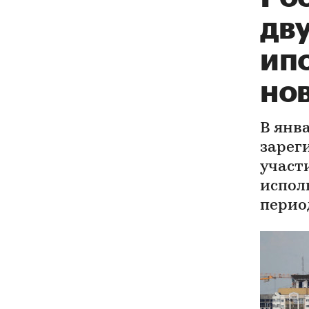
дв
ип
но
В янва
зарег
участ
испол
перио