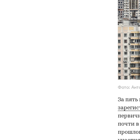
Фото: Ант
За пять
зарегис
первичн
почти в
прошлог