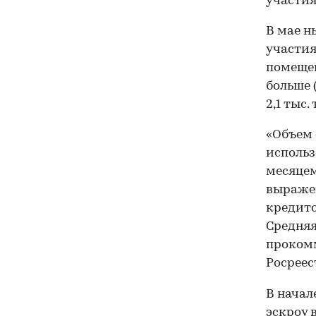
участия
В мае н
участия
помещен
больше 
2,1 тыс.
«Объем 
использ
месяцем
выраже
кредито
Средняя
прокомм
Росреес
В начал
эскроу 