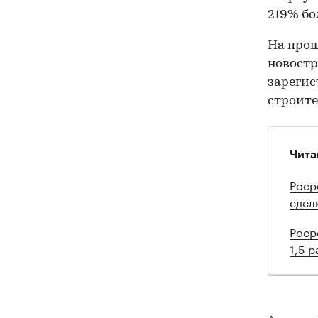
219% бо
На прош
новостр
зарегис
строите
Чита
Роср
сдел
Роср
1,5 р
Авторы