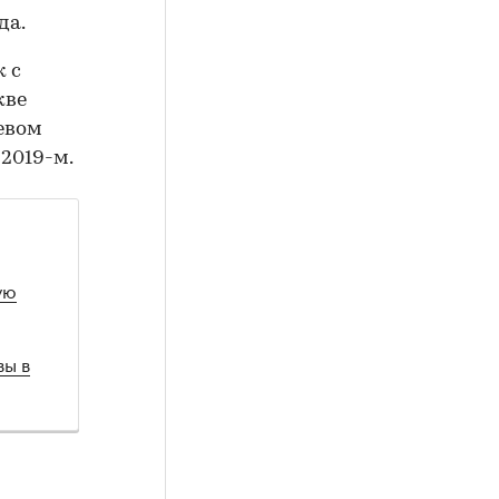
да.
 с
кве
евом
 2019-м.
ую
вы в