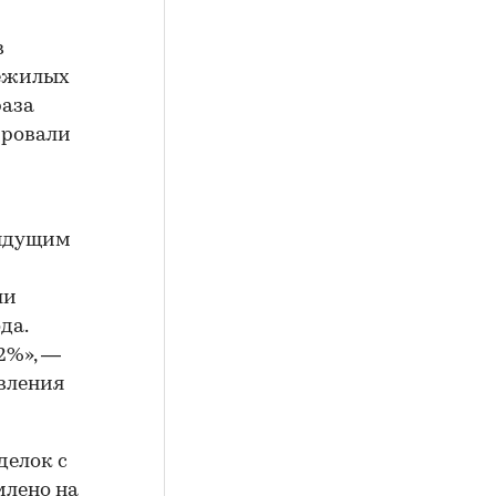
в
нежилых
раза
ировали
дыдущим
ли
да.
,2%», —
вления
делок с
млено на