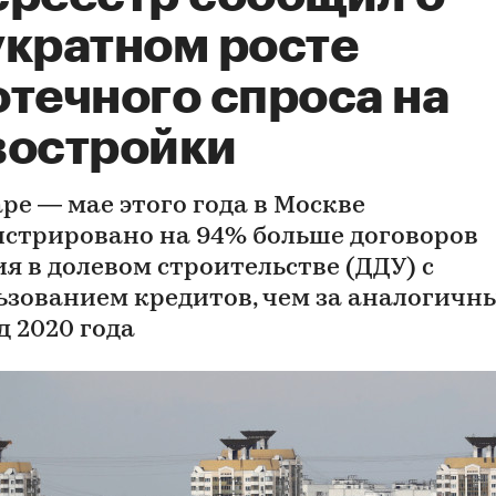
укратном росте
отечного спроса на
востройки
ре — мае этого года в Москве
истрировано на 94% больше договоров
ия в долевом строительстве (ДДУ) с
ьзованием кредитов, чем за аналогичн
д 2020 года