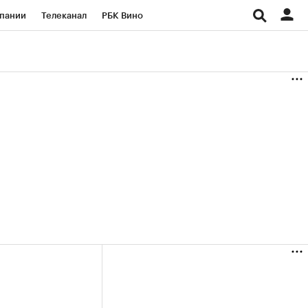
пании
Телеканал
РБК Вино
ациональные проекты
Город
аншизы
Газета
ка
Бизнес