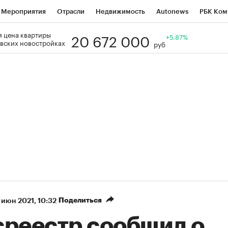
Мероприятия
Отрасли
Недвижимость
Autonews
РБК Ком
20 672 000
 цена квартиры
Образование
РБК Курсы
РБК Life
Тренды
+5.87%
Визионеры
Н
вских новостройках
руб
Дискуссионный клуб
Исследования
Кредитные рейтинги
Фр
Спецпроекты
Проверка контрагентов
Политика
Экономи
к наличной валюты
Поделиться
 июн 2021, 10:32
среестр сообщил о