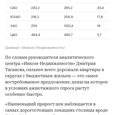
САО
220,2
265,2
20,4
ЮЗАО
218,2
256,9
17,8
ЗАО
259
300,4
16
ЦАО
464,4
490,7
5,7
Данные: «Инком-Недвижимость»
По словам руководителя аналитического
центра «Инком-Недвижимости» Дмитрия
Таганова, сильнее всего дорожали квартиры в
округах с бюджетным жильем — это самое
востребованное предложение, цены на которое
в условиях ажиотажного спроса растут
особенно быстро.
«Наименьший прирост цен наблюдается в
самых дорогостоящих локациях столицы вроде