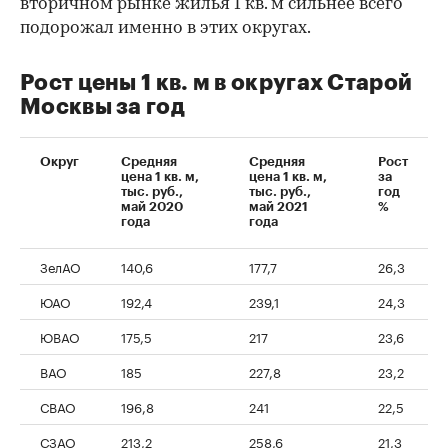
вторичном рынке жилья 1 кв. м сильнее всего
подорожал именно в этих округах.
Рост цены 1 кв. м в округах Старой
Москвы за год
Округ
Средняя
Средняя
Рост
цена 1 кв. м,
цена 1 кв. м,
за
тыс. руб.,
тыс. руб.,
год
май 2020
май 2021
%
года
года
ЗелАО
140,6
177,7
26,3
ЮАО
192,4
239,1
24,3
ЮВАО
175,5
217
23,6
ВАО
185
227,8
23,2
СВАО
196,8
241
22,5
СЗАО
213,2
258,6
21,3