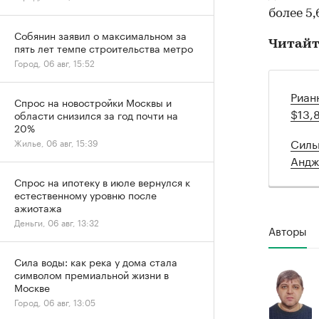
более 5,
Собянин заявил о максимальном за
Читайт
пять лет темпе строительства метро
Город, 06 авг, 15:52
Риан
Спрос на новостройки Москвы и
$13,
области снизился за год почти на
20%
Силь
Жилье, 06 авг, 15:39
Андж
Спрос на ипотеку в июле вернулся к
естественному уровню после
ажиотажа
Деньги, 06 авг, 13:32
Авторы
Сила воды: как река у дома стала
символом премиальной жизни в
Москве
Город, 06 авг, 13:05