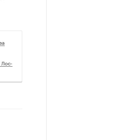
за
 Лос-