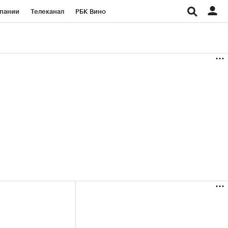
пании
Телеканал
РБК Вино
ациональные проекты
Город
аншизы
Газета
ка
Бизнес