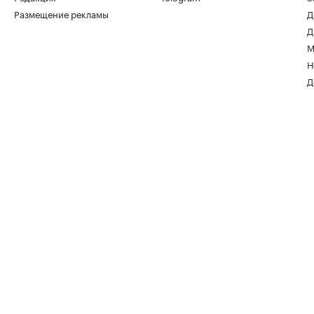
Размещение рекламы
Д
Д
М
Н
Д