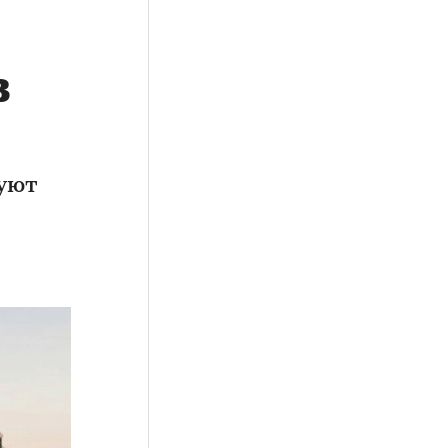
в
уют