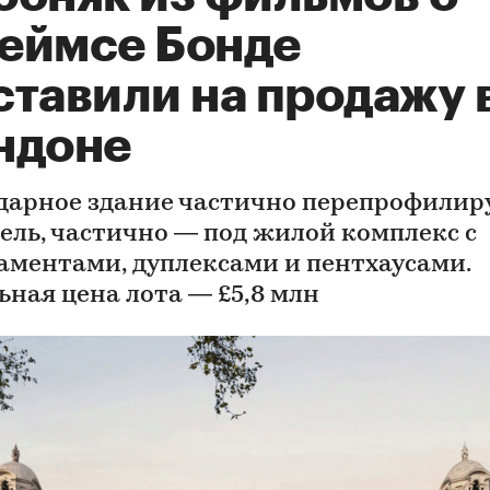
еймсе Бонде
ставили на продажу 
ндоне
дарное здание частично перепрофилир
тель, частично — под жилой комплекс с
аментами, дуплексами и пентхаусами.
ьная цена лота — £5,8 млн