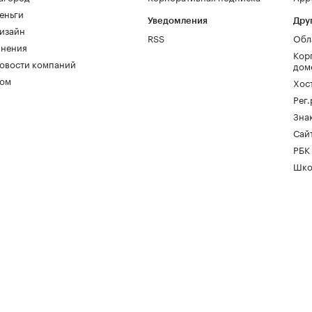
еньги
Уведомления
Дру
изайн
RSS
Обл
нения
Кор
овости компаний
дом
ом
Хос
Рег
Зна
Сайт
РБК
Шко