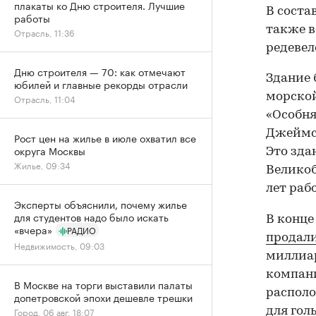
плакаты ко Дню строителя. Лучшие
В соста
работы
также в
Отрасль, 11:36
редевел
Дню строителя — 70: как отмечают
Здание 
юбилей и главные рекорды отрасли
морской
Отрасль, 11:04
«Особня
Джеймс 
Рост цен на жилье в июле охватил все
округа Москвы
Это зда
Жилье, 09:34
Великоб
лет раб
Эксперты объяснили, почему жилье
для студентов надо было искать
В конце
«вчера»
РАДИО
продал
Недвижимость, 09:03
миллиар
компани
В Москве на торги выставили палаты
располо
допетровской эпохи дешевле трешки
для гол
Город, 06 авг, 18:07