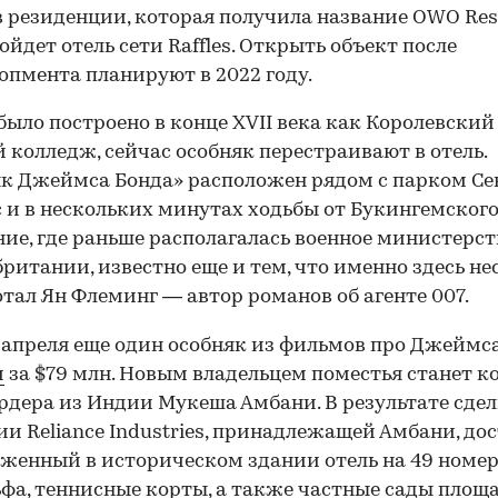
в резиденции, которая получила название OWO Resi
ойдет отель сети Raffles. Открыть объект после
опмента планируют в 2022 году.
было построено в конце XVII века как Королевский
 колледж, сейчас особняк перестраивают в отель.
к Джеймса Бонда» расположен рядом с парком Се
и в нескольких минутах ходьбы от Букингемского
ние, где раньше располагалась военное министерст
ритании, известно еще и тем, что именно здесь не
отал Ян Флеминг — автор романов об агенте 007.
 апреля еще один особняк из фильмов про Джеймс
и
за $79 млн. Новым владельцем поместья станет 
дера из Индии Мукеша Амбани. В результате сде
и Reliance Industries, принадлежащей Амбани, до
женный в историческом здании отель на 49 номер
ьфа, теннисные корты, а также частные сады площ