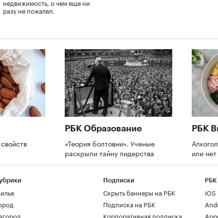
недвижимость, о чем еще ни
разу не пожалел.
РБК Образование
РБК В
 свойств
«Теория болтовни». Ученые
Алкогол
раскрыли тайну лидерства
или не
убрики
Подписки
РБК
илье
Скрыть баннеры на РБК
iOS
ород
Подписка на РБК
And
агород
Корпоративная подписка
AppG