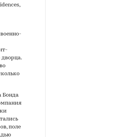
dences,
 военно-
нт-
 дворца.
во
сколько
а Бонда
компания
лки
стались
ов, поле
адью