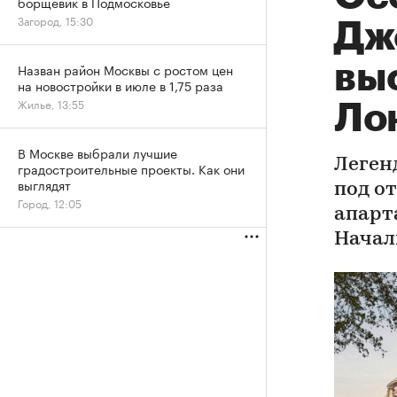
борщевик в Подмосковье
Загород, 15:30
Дж
вы
Назван район Москвы с ростом цен
на новостройки в июле в 1,75 раза
Жилье, 13:55
Ло
В Москве выбрали лучшие
Леген
градостроительные проекты. Как они
выглядят
под о
Город, 12:05
апарт
Начал