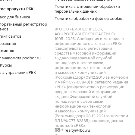
Политика в отношении обработки
гие продукты РБК
персональных данных
ако для бизнеса
Политика обработки файлов cookie
поративный регистратор
енов
© ООО «БИЗНЕСПРЕСС»,
АО «РОСБИЗНЕСКОНСАЛТИНГ»,
тинг сайтов
1995–2026
. Сообщения и материалы
.решения
информационного агентства «РБК»
(свидетельство о регистрации
комства
средства массовой информации
 знакомств podbor.ru
выдано Федеральной службой
по надзору в сфере связи,
 Курсы
информационных технологий
ла управления РБК
и массовых коммуникаций
(Роскомнадзор) 09.12.2015 за номером
ИА №ФС77-63848) и сетевого издания
«РБК» (свидетельство о регистрации
средства массовой информации
выдано Федеральной службой
по надзору в сфере связи,
информационных технологий
и массовых коммуникаций
(Роскомнадзор) 03.12.2021 за номером
ЭЛ №ФС77-82385) сопровождаются
пометкой «РБК».
realty@rbc.ru
18+
Владельцем сайта является