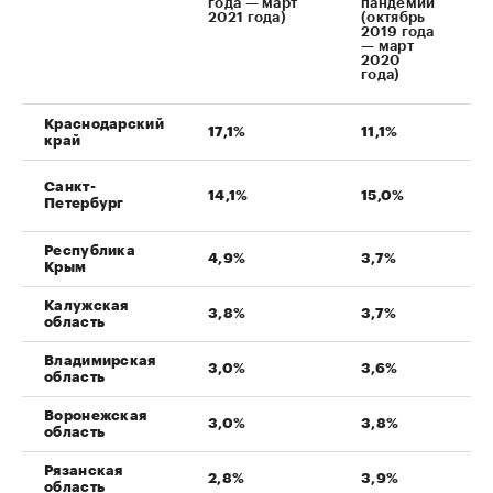
года — март
пандемии
2021 года)
(октябрь
2019 года
— март
2020
года)
Краснодарский
17,1%
11,1%
6
край
Санкт-
14,1%
15,0%
-
Петербург
Республика
4,9%
3,7%
1,
Крым
Калужская
3,8%
3,7%
0
область
Владимирская
3,0%
3,6%
-
область
Воронежская
3,0%
3,8%
-
область
Рязанская
2,8%
3,9%
-1
область