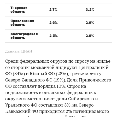
Тверская
2,7%
3,2%
-
область
Ярославская
2,6%
2,6%
0
область
Волгоградская
2,5%
2,6%
-
область
Данные: ЦИАН
Среди федеральных округов по спросу на жилье
со стороны москвичей лидируют Центральный
ФО (34%) и Южный ФО (28%), третье место у
Северо-Западного ФО (19%). Доля Приволжского
ФО составляет порядка 10%. Спрос на
недвижимость в остальных федеральных
округах заметно ниже: доли Сибирского и
Уральского ФО составляют 3%, на Северо-
Кавказский ФО приходится 2% потенциального