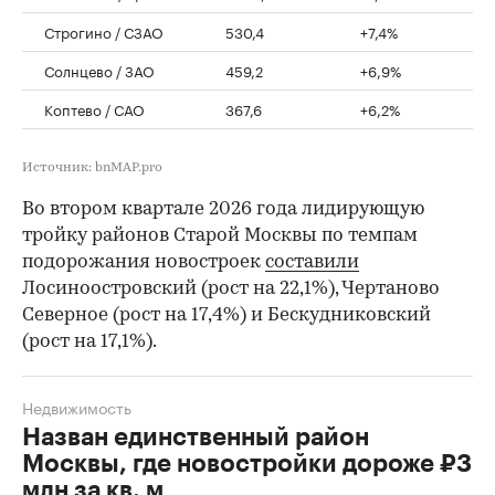
Строгино / СЗАО
530,4
+7,4%
Солнцево / ЗАО
459,2
+6,9%
Коптево / САО
367,6
+6,2%
Источник: bnMAP.pro
Во втором квартале 2026 года лидирующую
тройку районов Старой Москвы по темпам
подорожания новостроек
составили
Лосиноостровский (рост на 22,1%), Чертаново
Северное (рост на 17,4%) и Бескудниковский
(рост на 17,1%).
Недвижимость
Назван единственный район
Москвы, где новостройки дороже ₽3
млн за кв. м