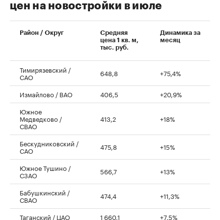
цен на новостройки в июле
00:00
/
00:00
Район / Округ
Средняя
Динамика за
цена 1 кв. м,
месяц
тыс. руб.
Тимирязевский /
648,8
+75,4%
САО
Измайлово / ВАО
406,5
+20,9%
Южное
Медведково /
413,2
+18%
СВАО
Бескудниковский /
475,8
+15%
САО
Южное Тушино /
566,7
+13%
СЗАО
Бабушкинский /
474,4
+11,3%
СВАО
Таганский / ЦАО
1 660,1
+7,5%