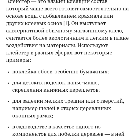
Клейстер — это вязкий клеящий состав,
который чаще всего готовят самостоятельно на
основе воды с добавлением крахмала или
других клеевых основ
[1]
. Он выступает
альтернативой обычному магазинному клею,
считается более экологичным и легким в плане
воздействия на материалы. Используют
клейстер в разных сферах, вот некоторые
00:00
/
00:00
примеры:
поклейка обоев, особенно бумажных;
для детских поделок, папье-маше,
скрепления книжных переплетов;
для заделки мелких трещин или отверстий,
например щелей в старых деревянных
оконных рамах;
в садоводстве в качестве одного из
компонентов для
побелки деревьев
— в ней