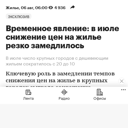
Жилье
⁠,
06 авг, 06:00
4 936
ЭКСКЛЮЗИВ
Временное явление: в июле
снижение цен на жилье
резко замедлилось
В июле число крупных городов с дешевеющим
жильем сократилось с 20 до 10
Ключевую роль в замедлении темпов
снижения цен на жилье в крупных
городах сыграло сокращение
предложения. В условиях
Лента
Радио
Офисы
сохраняющейся неопределенности
собственники отложили сделки. Еще
одна причина тренда — оживление
спроса