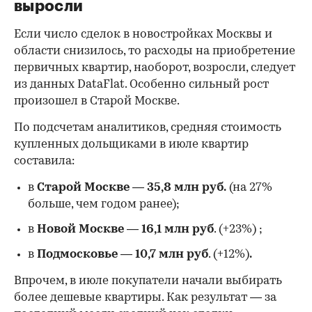
выросли
Если число сделок в новостройках Москвы и
области снизилось, то расходы на приобретение
первичных квартир, наоборот, возросли, следует
из данных DataFlat. Особенно сильный рост
произошел в Старой Москве.
По подсчетам аналитиков, средняя стоимость
купленных дольщиками в июле квартир
составила:
в
Старой Москве
—
35,8 млн руб.
(на 27%
больше, чем годом ранее);
в
Новой Москве
—
16,1 млн руб
. (+23%)
;
в
Подмосковье
—
10,7 млн руб
. (+12%)
.
Впрочем, в июле покупатели начали выбирать
более дешевые квартиры. Как результат — за