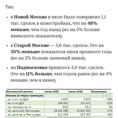
Так:
в
Новой Москве
в июле было совершено 1,1
тыс. сделок в новостройках, что на
48%
меньше
, чем год назад (но на 5% больше
июньского показателя);
в
Старой Москве
— 3,6 тыс. сделок. Это на
26%
меньше
показателя июля прошлого года
00:00
/
00:00
(но на 2% больше значений июня);
на
Подмосковье
пришлось 3,9 тыс. сделок.
Это на
11% больше
, чем годом ранее (но на 4%
меньше, чем в июне).