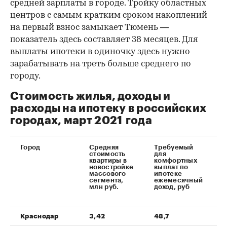
средней зарплаты в городе. Тройку областных
центров с самым кратким сроком накоплений
на первый взнос замыкает Тюмень —
показатель здесь составляет 38 месяцев. Для
выплаты ипотеки в одиночку здесь нужно
зарабатывать на треть больше среднего по
городу.
Стоимость жилья, доходы и
расходы на ипотеку в российских
городах, март 2021 года
Город
Средняя
Требуемый
стоимость
для
квартиры в
комфортных
новостройке
выплат по
массового
ипотеке
т
сегмента,
ежемесячный
млн руб.
доход, руб
Краснодар
3,42
48,7