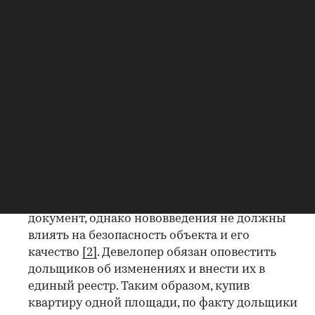
сдано в срок, то дольщик, скорее всего,
выиграет на схеме долевого участия. Но если
будут нарушены условия договора и
покупатель вернет вложенные деньги
согласно закону, их может не хватить на
другое жилье. Ежегодно цены на
недвижимость растут, и чем дольше средства
лежат на эскроу-счетах, тем больше они
обесцениваются;
изменение проектной декларации на этапе
строительства. Закон не запрещает
застройщику вносить изменения в этот
документ, однако нововведения не должны
влиять на безопасность объекта и его
качество
[2]
. Девелопер обязан оповестить
дольщиков об изменениях и внести их в
единый реестр. Таким образом, купив
квартиру одной площади, по факту дольщики