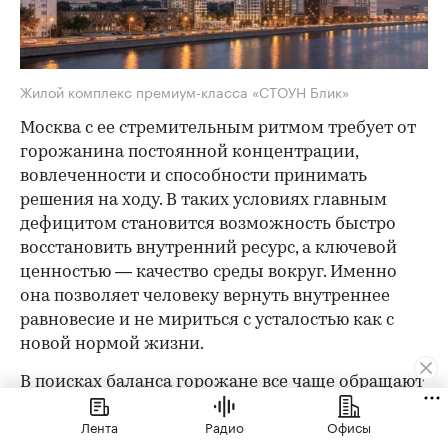
Жилой комплекс премиум-класса «СТОУН Блик»
Москва с ее стремительным ритмом требует от
горожанина постоянной концентрации,
вовлеченности и способности принимать
решения на ходу. В таких условиях главным
дефицитом становится возможность быстро
восстановить внутренний ресурс, а ключевой
ценностью — качество среды вокруг. Именно
она позволяет человеку вернуть внутреннее
равновесие и не мириться с усталостью как с
новой нормой жизни.
В поисках баланса горожане все чаще обращают
внимание на природную составляющую
Лента
Радио
Офисы
пространства вокруг себя, в частности на