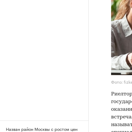
Фото: fizk
Риелтор
государ
оказани
встреча
называт
Назван район Москвы с ростом цен