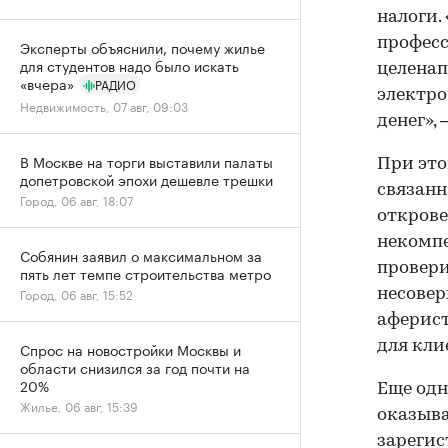
налоги.
професс
Эксперты объяснили, почему жилье
для студентов надо было искать
целенап
«вчера»
РАДИО
электро
Недвижимость, 07 авг, 09:03
денег»,
В Москве на торги выставили палаты
При это
допетровской эпохи дешевле трешки
связанн
Город, 06 авг, 18:07
открове
некомпе
Собянин заявил о максимальном за
провери
пять лет темпе строительства метро
Город, 06 авг, 15:52
несовер
аферист
для кли
Спрос на новостройки Москвы и
области снизился за год почти на
20%
Еще одн
Жилье, 06 авг, 15:39
оказыва
зареги