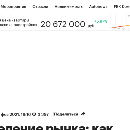
Мероприятия
Отрасли
Недвижимость
Autonews
РБК Ком
20 672 000
 цена квартиры
 РБК
РБК Образование
РБК Курсы
РБК Life
+5.87%
Тренды
Виз
вских новостройках
руб
ь
Крипто
РБК Бизнес-среда
Дискуссионный клуб
Исследо
зета
Спецпроекты СПб
Конференции СПб
Спецпроекты
кономика
Бизнес
Технологии и медиа
Финансы
Рынок на
(+91,06%)
(+33,84%)
5 450
АФК «Система» ₽12
Купить
К
 ПСБ к 29.07.27
прогноз БКС к 15.07.27
Поделиться
 фев 2021, 16:16
3 397
еление рынка: как