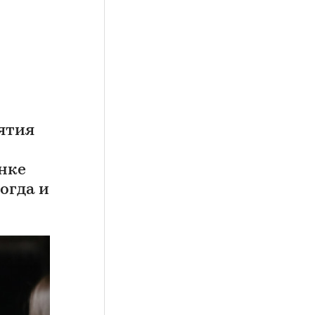
ятия
нке
огда и