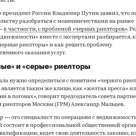
исты.
 президент России Владимир Путин заявил, что 
льству разобраться с мошенничествами на рынке
 —
в частности, с проблемой «черных риелторов»
. Р
движимости» вместе с экспертами разбирается, к
черные риелторы» и как решить проблему
твенного оказания услуг.
ые» и «серые» риелторы
ала нужно определиться с понятием «черного риел
 является таким же клише, как «желтая пресса» и
ни в погонах», говорит председатель совета партн
 риелторов Москвы (ГРМ) Александр Мальцев.
р — это специалист по операциям с недвижимость
 состоит в профессиональной общественной орга
валификацию, ведет свою деятельность законно, п