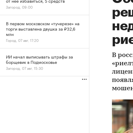
от нее избавиться, 5 средств
Загород, 09:00
ре
не
В первом московском «тучерезе» на
торги выставлена двушка за ₽32,6
млн
ри
Город, 07 авг, 17:20
В рос
ИИ начал выписывать штрафы за
борщевик в Подмосковье
«риелт
Загород, 07 авг, 15:30
лицен
появл
моше