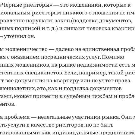
 «Черные риелторы» — это мошенники, которые к
иональным риелторам никакого отношения не им
равленно нарушают закон (подделка документов,
нных подписей и т. д.) и лишают человека кварти
00:00
/
00:00
 — уточнил он.
м мошенничество — далеко не единственная проб
ая с оказанием посреднических услуг. Помимо
нных мошенников, на рынке недвижимости есть 
тентных специалистов. Если, например, такой рие
т все документы на квартиру или не учтет права
шеннолетних, это, как и подделка документов
ами, может привести к судебным тяжбам и проб
ентов.
а проблема — нелегальные участники рынка. Они 
ть услуги в качестве риелторов, но не быть
стрированными как индивидуальные предпринима