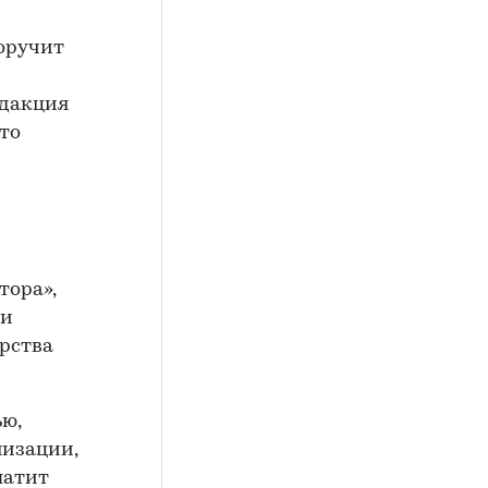
поручит
едакция
то
тора»,
ли
ерства
ю,
низации,
латит