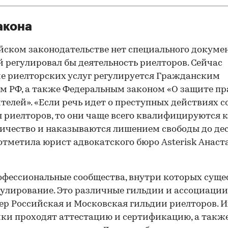
акона
йском законодательстве нет специального докумен
 регулировал бы деятельность риелторов. Сейчас
е риелторских услуг регулируется Гражданским
м РФ, а также Федеральным законом «О защите пр
телей». «Если речь идет о преступных действиях с
 риелторов, то они чаще всего квалифицируются 
чество и наказываются лишением свободы до де
 отметила юрист адвокатского бюро Asterisk Анаст
офессиональные сообщества, внутри которых суще
улирование. Это различные гильдии и ассоциации
р Российская и Московская гильдии риелторов. И
ки проходят аттестацию и сертификацию, а такж