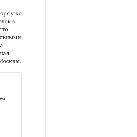
воря уже
елок с
что
гальными
та
ьшая
Москвы.
ез