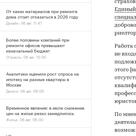
страхов
Единый
От каких материалов при ремонте
дома стоит отказаться в 2026 году
специа
Дизайн, 06 авг, 11:47
доброво
риелтор
Более половины компаний при
ремонте офисов превышают
Работа 
изначальный бюджет
не вход
Отрасль, 06 авг, 10:00
подлежи
этого [
Аналитики оценили рост спроса на
отсутст
ипотеку на разные квартиры в
Москве
квалифи
Деньги, 06 авг, 09:00
професс
юристов
Временное явление: в июле снижение
цен на жилье резко замедлилось
По мнен
Жилье, 06 авг, 06:00
деятель
возможн