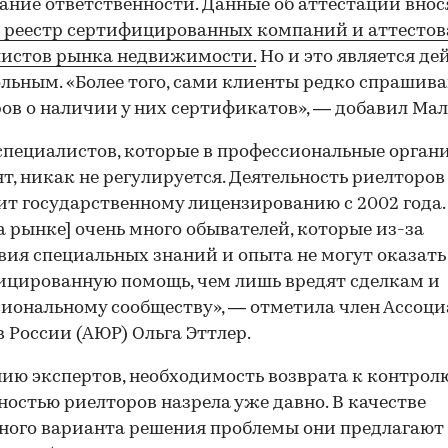
ание ответственности. Данные об аттестации внос
 реестр сертифицированных компаний и аттесто
листов рынка недвижимости.
Но и это является де
льным. «Более того, сами клиенты редко спрашив
ов о наличии у них сертификатов», — добавил Мал
специалистов, которые в профессиональные орган
ят, никак не регулируется. Деятельность риелторов
т государственному лицензированию с 2002 года.
на рынке] очень много обывателей, которые из-за
вия специальных знаний и опыта не могут оказать
цированную помощь, чем лишь вредят сделкам и
иональному сообществу», — отметила член Ассоц
 России (АЮР) Ольга Эттлер.
ию экспертов, необходимость возврата к контрол
ностью риелторов назрела уже давно. В качестве
ого варианта решения проблемы они предлагают