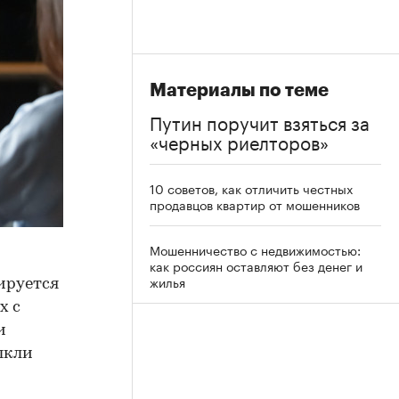
Материалы по теме
Путин поручит взяться за
«черных риелторов»
10 советов, как отличить честных
продавцов квартир от мошенников
Мошенничество с недвижимостью:
как россиян оставляют без денег и
жилья
ируется
х с
и
ыкли