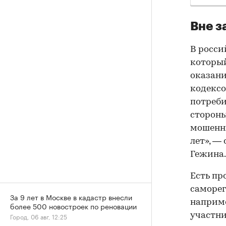
Вне з
В росси
который
оказани
кодексо
потреби
стороны
мошенни
лет», —
Гежина.
Есть пр
саморег
За 9 лет в Москве в кадастр внесли
наприме
более 500 новостроек по реновации
участни
Город, 06 авг, 12:25