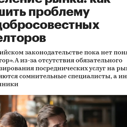
шить проблему
добросовестных
елторов
сийском законодательстве пока нет пон
ор». А из-за отсутствия обязательного
зирования посреднических услуг на ры
яются сомнительные специалисты, а ин
нники