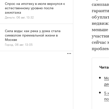
Спрос на ипотеку в июле вернулся к
самозан
естественному уровню после
гаранти
ажиотажа
Деньги, 06 авг, 13:32
об уплат
недвижи
меньше 
Сила воды: как река у дома стала
символом премиальной жизни в
участни
Москве
сейчас 
Город, 06 авг, 13:05
проблем
Чита
Мо
де
5 
по