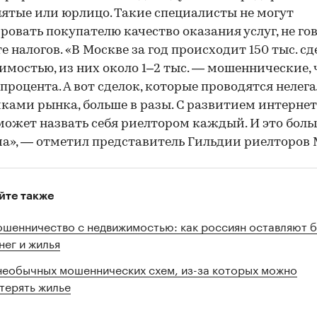
ятые или юрлицо. Такие специалисты не могут
ровать покупателю качество оказания услуг, не го
е налогов. «В Москве за год происходит 150 тыс. сд
мостью, из них около 1–2 тыс. — мошеннические, 
процента. А вот сделок, которые проводятся неле
ками рынка, больше в разы. С развитием интерне
может назвать себя риелтором каждый. И это бол
а», — отметил представитель Гильдии риелторов 
йте также
шенничество с недвижимостью: как россиян оставляют б
нег и жилья
необычных мошеннических схем, из-за которых можно
терять жилье