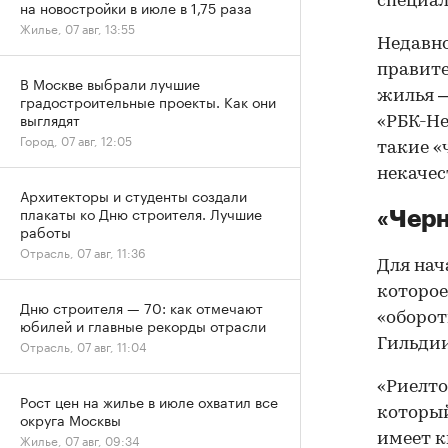
специал
на новостройки в июле в 1,75 раза
Жилье, 07 авг, 13:55
Недавно
правите
В Москве выбрали лучшие
жилья
градостроительные проекты. Как они
выглядят
«РБК-Не
Город, 07 авг, 12:05
такие «
некачес
Архитекторы и студенты создали
плакаты ко Дню строителя. Лучшие
«Черн
работы
Отрасль, 07 авг, 11:36
Для нач
которое
Дню строителя — 70: как отмечают
«оборот
юбилей и главные рекорды отрасли
Гильдии
Отрасль, 07 авг, 11:04
«Риелто
Рост цен на жилье в июле охватил все
который
округа Москвы
имеет к
Жилье, 07 авг, 09:34