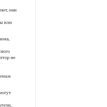
еют, они
ры или
лема,
много
лтор не
лемам
могут
тели,