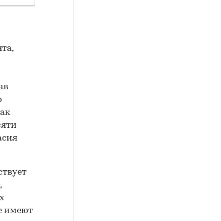
та,
ав
о
как
сяти
асия
ствует
,
х
е имеют