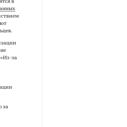
ятся в
ванных
йствием
ают
ьцев.
изации
 не
 «Из-за
иации
ю за