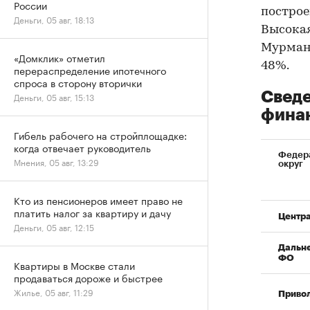
России
построе
Деньги, 05 авг, 18:13
Высокая
Мурманс
«Домклик» отметил
48%.
перераспределение ипотечного
спроса в сторону вторички
Сведе
Деньги, 05 авг, 15:13
фина
Гибель рабочего на стройплощадке:
когда отвечает руководитель
Федер
Мнения, 05 авг, 13:29
округ
Кто из пенсионеров имеет право не
платить налог за квартиру и дачу
Центр
Деньги, 05 авг, 12:15
Дальн
ФО
Квартиры в Москве стали
продаваться дороже и быстрее
Жилье, 05 авг, 11:29
Приво