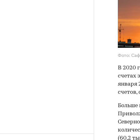
Фото: Саф
В 2020 
счетах 
января 
счетов,
Больше 
Приволж
Северном
количес
(60,2 т