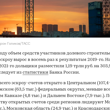
рон Голиков/ТАСС
году объем средств участников долевого строитель
эскроу вырос в восемь раз к результатам 2019-го. На
2021-го дольщики разместили 1,19 трлн руб. на 303,
 следует из
статистики
Банка России.
всего эскроу-счетов открыто в Центральном (107,4 
ском (63,5 тыс.) федеральных округах, меньше вс
 Кавказе (4,8 тыс.) и Дальнем Востоке (7,9 тыс.). П
тву открытых счетов среди регионов лидируют М
ыс.), Московская область (24,9 тыс.) и Краснодарск