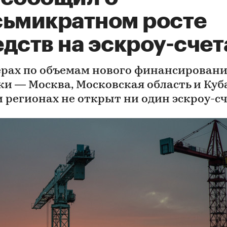
сьмикратном росте
дств на эскроу-счет
ерах по объемам нового финансирован
ки — Москва, Московская область и Куба
и регионах не открыт ни один эскроу-с