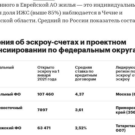
нного в Еврейской АО жилья — это индивидуальны
 доля ИЖС (выше 85%) наблюдается в Чечне и
кой области. Средний по России показатель сост
ния об эскроу-счетах и проектном
нсиировании по федеральным округ
альный
Открыто
Средняя
Лидирую
эскроу на 1
ставка по
регион п
января
кредитным
эскроу/ 
2021 года
договорам
эскроу
альный ФО
107 460
4,37
Москва (
евосточный
Приморс
7897
3,61
край (35
Татарстан
лжский ФО
63 471
2,52%
007)