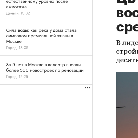
естественному уровню после
ажиотажа
во
Деньги, 13:32
сре
Сила воды: как река у дома стала
символом премиальной жизни в
Москве
В лид
Город, 13:05
строй
десят
За 9 лет в Москве в кадастр внесли
более 500 новостроек по реновации
Город, 12:25