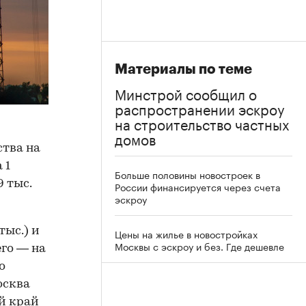
Материалы по теме
Минстрой сообщил о
распространении эскроу
на строительство частных
домов
ства на
 1
Больше половины новостроек в
9 тыс.
России финансируется через счета
эскроу
тыс.) и
Цены на жилье в новостройках
Москвы с эскроу и без. Где дешевле
его — на
о
осква
ий край