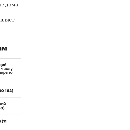
е дома.
авляет
ам
щий
о числу
открыто
60 163)
кий
63)
 (11