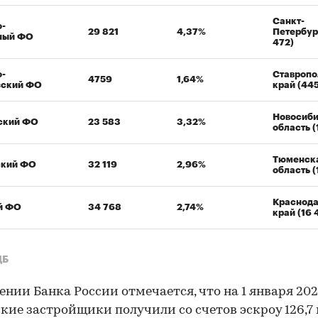
Санкт-
о-
29 821
4,37%
Петербур
ный ФО
472)
о-
Ставропо
4759
1,64%
зский ФО
край (44
Новосиби
ский ФО
23 583
3,32%
область (
Тюменск
ский ФО
32 119
2,96%
область (
Краснод
й ФО
34 768
2,74%
край (16 
ЦБ
ении Банка России отмечается, что на 1 января 202
кие застройщики получили со счетов эскроу 126,7