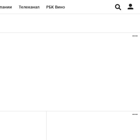
пании
Телеканал
РБК Вино
ациональные проекты
Город
аншизы
Газета
ка
Бизнес