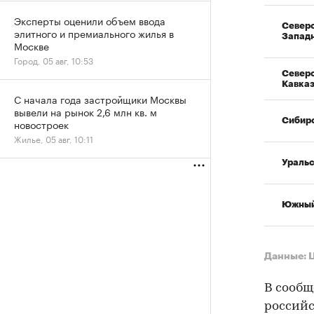
Эксперты оценили объем ввода
Север
элитного и премиального жилья в
Запад
Москве
Город, 05 авг, 10:53
Север
Кавка
С начала года застройщики Москвы
вывели на рынок 2,6 млн кв. м
Сибир
новостроек
Жилье, 05 авг, 10:11
Ураль
Южны
Данные: 
В сообщ
российс