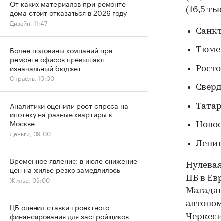
От каких материалов при ремонте
(16,5 т
дома стоит отказаться в 2026 году
Дизайн, 11:47
Санкт
Более половины компаний при
Тюмен
ремонте офисов превышают
изначальный бюджет
Ростов
Отрасль, 10:00
Сверд
Аналитики оценили рост спроса на
Татарс
ипотеку на разные квартиры в
Москве
Новос
Деньги, 09:00
Ленин
Временное явление: в июле снижение
Нулевая
цен на жилье резко замедлилось
ЦБ в Ев
Жилье, 06:00
Магадан
автоном
ЦБ оценил ставки проектного
финансирования для застройщиков
Черкеси