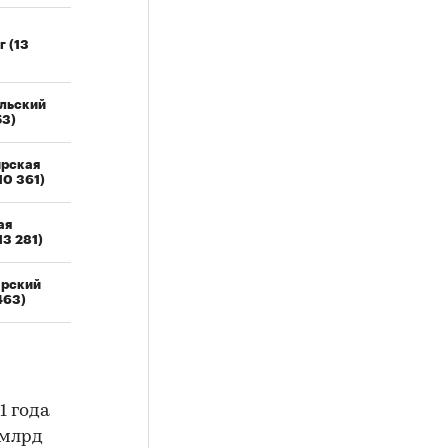
г (13
льский
53)
рская
10 361)
ая
13 281)
арский
463)
1 года
 млрд