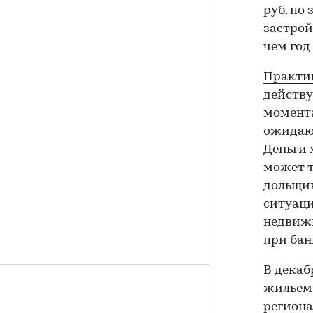
руб. по
застрой
чем год
Практик
действу
момента
ожидающ
Деньги 
может т
дольщик
ситуаци
недвижи
при бан
В декаб
жильем 
региона