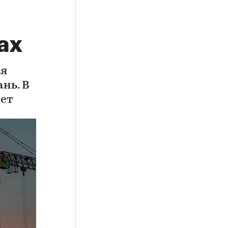
ах
ия
нь. В
чет