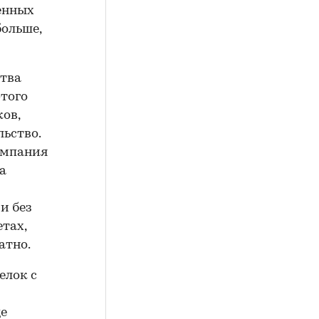
енных
больше,
тва
этого
ов,
ьство.
компания
а
и без
тах,
атно.
елок с
це