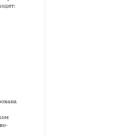
ходят:
рована
ком
во-