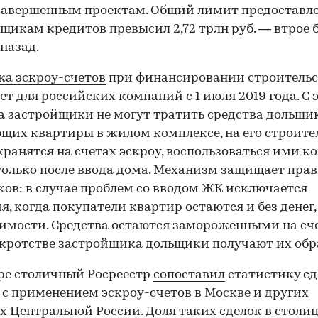
 завершенным проектам. Общий лимит предоставл
щикам кредитов превысил 2,72 трлн руб. — втрое 
 назад.
а эскроу-счетов
при финансировании строительс
ет для российских компаний с 1 июля 2019 года. С 
 застройщики не могут тратить средства дольщик
их квартиры в жилом комплексе, на его строител
хранятся на счетах эскроу, воспользоваться ими 
олько после ввода дома. Механизм защищает прав
ов: в случае проблем со вводом ЖК исключается
я, когда покупатели квартир остаются и без денег, 
мости. Средства остаются замороженными на сче
кротстве застройщика дольщики получают их обр
ре столичный Росреестр
сопоставил
статистику сд
с применением эскроу-счетов в Москве и других
х Центральной России. Доля таких сделок в столи