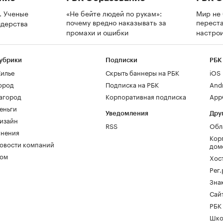
. Ученые
«Не бейте людей по рукам»:
Мир не 
почему вредно наказывать за
переста
идерства
промахи и ошибки
настрои
убрики
Подписки
РБК
илье
Скрыть баннеры на РБК
iOS
ород
Подписка на РБК
And
агород
Корпоративная подписка
AppG
еньги
Уведомления
Дру
изайн
RSS
Обл
нения
Кор
овости компаний
дом
ом
Хос
Рег
Зна
Сайт
РБК
Шко