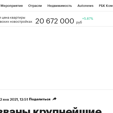
Мероприятия
Отрасли
Недвижимость
Autonews
РБК Ком
20 672 000
 цена квартиры
Образование
РБК Курсы
РБК Life
Тренды
+5.87%
Визионеры
Н
вских новостройках
руб
Дискуссионный клуб
Исследования
Кредитные рейтинги
Фр
Спецпроекты
Проверка контрагентов
Политика
Экономи
к наличной валюты
Поделиться
12 янв 2021, 12:51
званы крупнейшие