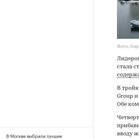
Фото: Кир
Лидером
стала с
содерж
В тройк
Group и
Обе ком
Четверт
прибави
вводу ж
В Москве выбрали лучшие