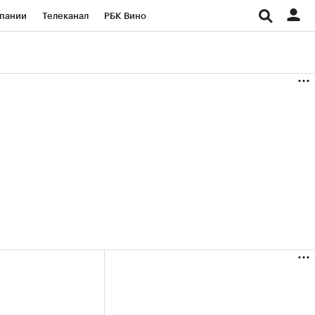
пании
Телеканал
РБК Вино
ациональные проекты
Город
аншизы
Газета
ка
Бизнес