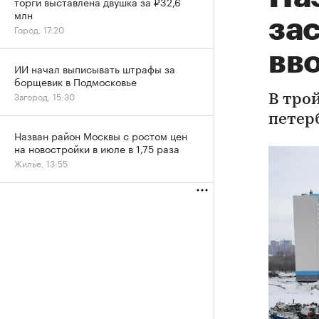
торги выставлена двушка за ₽32,6
млн
за
Город, 17:20
вво
ИИ начал выписывать штрафы за
борщевик в Подмосковье
Загород, 15:30
В тро
петер
Назван район Москвы с ростом цен
на новостройки в июле в 1,75 раза
Жилье, 13:55