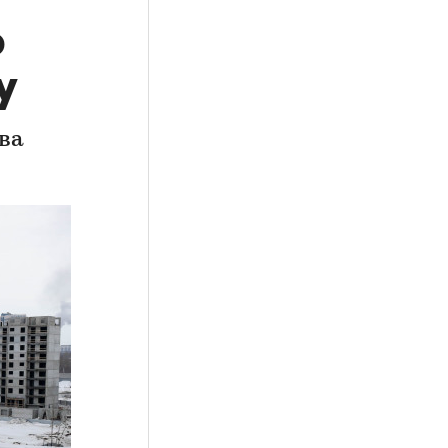
о
у
ва