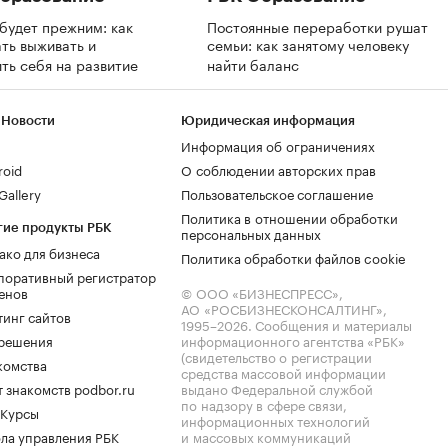
будет прежним: как
Постоянные переработки рушат
ть выживать и
семьи: как занятому человеку
ть себя на развитие
найти баланс
 Новости
Юридическая информация
Информация об ограничениях
roid
О соблюдении авторских прав
allery
Пользовательское соглашение
Политика в отношении обработки
гие продукты РБК
персональных данных
ако для бизнеса
Политика обработки файлов cookie
поративный регистратор
енов
© ООО «БИЗНЕСПРЕСС»,
АО «РОСБИЗНЕСКОНСАЛТИНГ»,
тинг сайтов
1995–2026
. Сообщения и материалы
.решения
информационного агентства «РБК»
(свидетельство о регистрации
комства
средства массовой информации
 знакомств podbor.ru
выдано Федеральной службой
по надзору в сфере связи,
 Курсы
информационных технологий
ла управления РБК
и массовых коммуникаций