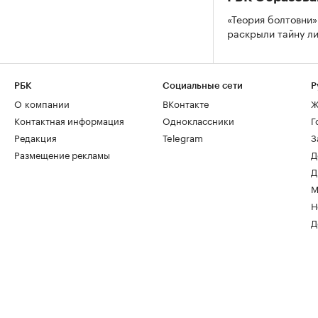
«Теория болтовни»
раскрыли тайну л
РБК
Социальные сети
Р
О компании
ВКонтакте
Ж
Контактная информация
Одноклассники
Г
Редакция
Telegram
З
Размещение рекламы
Д
Д
М
Н
Д