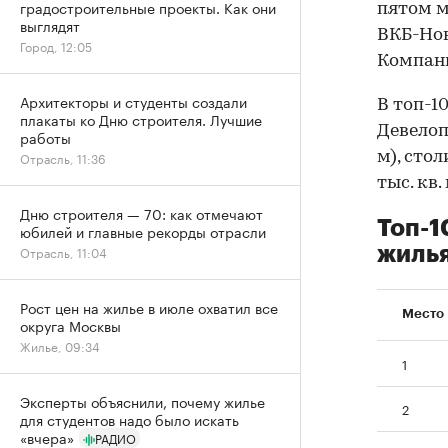
градостроительные проекты. Как они
пятом м
выглядят
ВКБ-Нов
Город, 12:05
Компани
Архитекторы и студенты создали
В топ-1
плакаты ко Дню строителя. Лучшие
Девелоп
работы
м), стол
Отрасль, 11:36
тыс. кв.
Дню строителя — 70: как отмечают
Топ-1
юбилей и главные рекорды отрасли
жилья
Отрасль, 11:04
Рост цен на жилье в июле охватил все
Место
округа Москвы
Жилье, 09:34
1
Эксперты объяснили, почему жилье
2
для студентов надо было искать
«вчера»
РАДИО