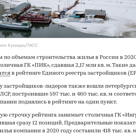
илл Кухмарь/ТАСС
 по объемам строительства жилья в России в 2020
толичная ГК «ПИК», сдавшая 2,17 млн кв. м. Такие д
атся
в рейтинге Единого реестра застройщиков (ЕР
у застройщиков-лидеров также вошли петербургск
 ЛСР, построившие 597 тыс. и 460 тыс. кв. м соответ
пании поднялись в рейтинге на один пункт.
ую строчку рейтинга занимает столичная ГК «Инг
вшая сразу 12 позиций. Предварительные показат
илья компании в 2020 году составили 418 тыс. кв. м