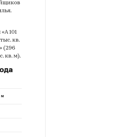
ойщиков
илья.
«А 101
тыс. кв.
» (296
 кв. м).
вода
 м