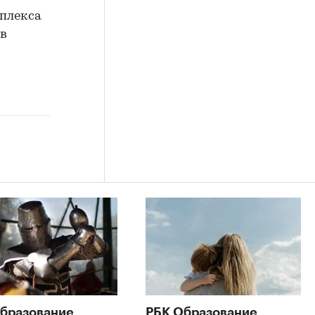
мплекса
 в
бразование
РБК Образование