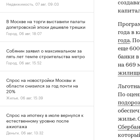
создава
Недвижимость, 07 авг, 09:03
капитал
В Москве на торги выставили палаты
Програм
допетровской эпохи дешевле трешки
года в 
Город, 06 авг, 18:07
года
. П
еще 600
Собянин заявил о максимальном за
пять лет темпе строительства метро
банки в
Город, 06 авг, 15:52
на 669 
жилищн
Спрос на новостройки Москвы и
области снизился за год почти на
Льготна
20%
По оцен
Жилье, 06 авг, 15:39
подорож
обеспеч
Спрос на ипотеку в июле вернулся к
жилье. 
естественному уровню после
ажиотажа
Сбербан
Деньги, 06 авг, 13:32
который