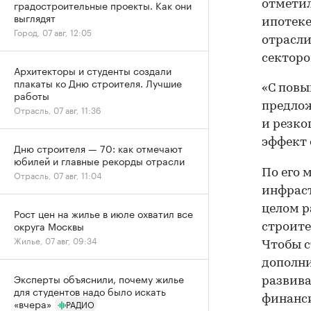
градостроительные проекты. Как они
отметил
выглядят
ипотеке
Город, 07 авг, 12:05
отрасли
секторо
Архитекторы и студенты создали
плакаты ко Дню строителя. Лучшие
«С повы
работы
предлож
Отрасль, 07 авг, 11:36
и резко
эффект 
Дню строителя — 70: как отмечают
юбилей и главные рекорды отрасли
По его 
Отрасль, 07 авг, 11:04
инфраст
целом р
Рост цен на жилье в июле охватил все
округа Москвы
строите
Жилье, 07 авг, 09:34
Чтобы с
дополни
Эксперты объяснили, почему жилье
развива
для студентов надо было искать
финанси
«вчера»
РАДИО