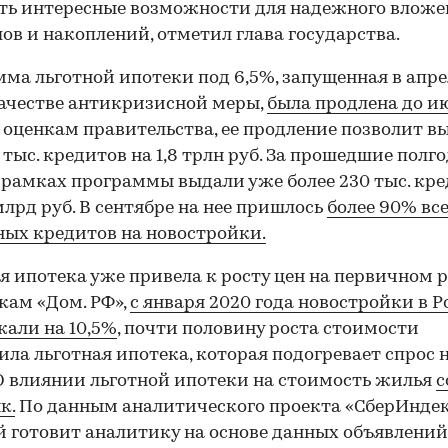
ть интересные возможности для надежного влож
ов и накоплений, отметил глава государства.
ма льготной ипотеки под 6,5%, запущенная в апре
качестве антикризисной меры,
была продлена до и
о оценкам правительства, ее продление позволит в
 тыс. кредитов на 1,8 трлн руб. За прошедшие полг
 рамках программы выдали уже более 230 тыс. кр
млрд руб. В сентябре на нее пришлось
более 90% вс
ых кредитов на новостройки.
я ипотека уже привела к росту цен на первичном 
кам «Дом. РФ»,
с января 2020 года новостройки в 
али на 10,5%
, почти половину роста стоимости
ила льготная ипотека, которая подогревает спрос 
О влиянии льготной ипотеки на стоимость жилья
с
к.
По данным аналитического проекта «СберИндек
 готовит аналитику на основе данных объявлений