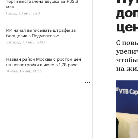
торги выставлена двушка за ₽32,6
млн
доп
Город, 07 авг, 17:20
це
ИИ начал выписывать штрафы за
борщевик в Подмосковье
Загород, 07 авг, 15:30
С пов
увели
Назван район Москвы с ростом цен
чтобы
на новостройки в июле в 1,75 раза
на жи
Жилье, 07 авг, 13:55