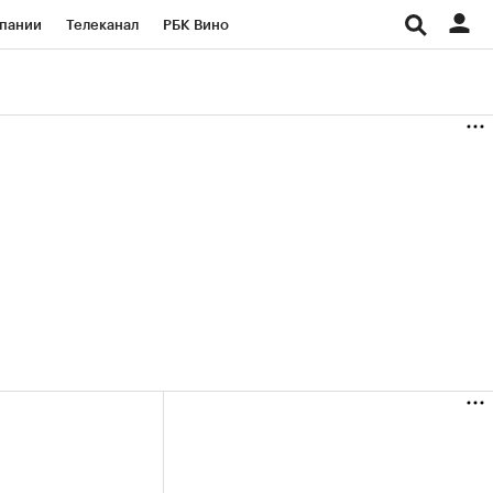
пании
Телеканал
РБК Вино
ациональные проекты
Город
аншизы
Газета
ка
Бизнес