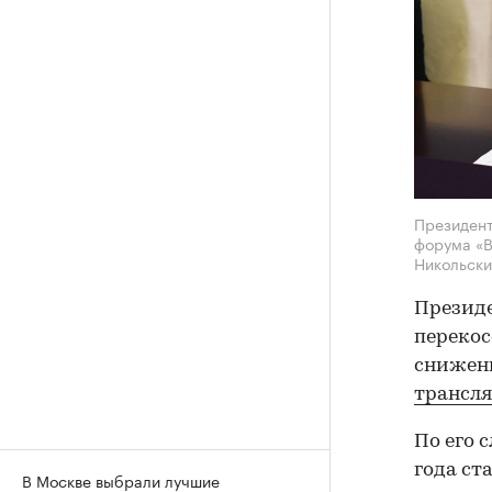
Президент
форума «В
Никольски
Президе
перекос
снижени
трансл
По его 
года ст
В Москве выбрали лучшие