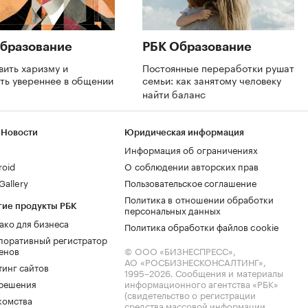
бразование
РБК Образование
вить харизму и
Постоянные переработки рушат
ть увереннее в общении
семьи: как занятому человеку
найти баланс
 Новости
Юридическая информация
Информация об ограничениях
roid
О соблюдении авторских прав
allery
Пользовательское соглашение
Политика в отношении обработки
гие продукты РБК
персональных данных
ако для бизнеса
Политика обработки файлов cookie
поративный регистратор
енов
© ООО «БИЗНЕСПРЕСС»,
АО «РОСБИЗНЕСКОНСАЛТИНГ»,
тинг сайтов
1995–2026
. Сообщения и материалы
.решения
информационного агентства «РБК»
(свидетельство о регистрации
комства
средства массовой информации