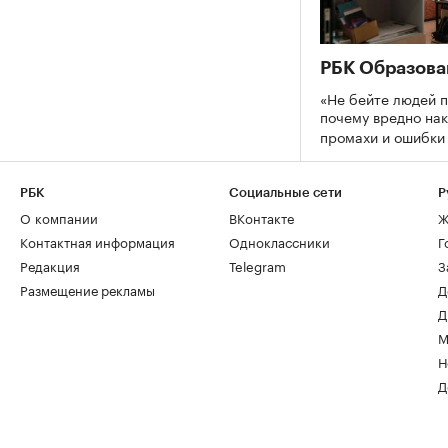
РБК Образова
«Не бейте людей п
почему вредно нак
промахи и ошибк
РБК
Социальные сети
Р
О компании
ВКонтакте
Ж
Контактная информация
Одноклассники
Г
Редакция
Telegram
З
Размещение рекламы
Д
Д
М
Н
Д