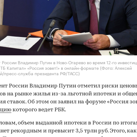
 России Владимир Путин в Ново-Огарево во время 12-го инвести
ТБ Капитал» «Россия зовет!» в онлайн-формате
(Фото: Алексей
й/пресс-служба президента РФ/ТАСС)
нт России Владимир Путин отметил риски ценов
ов на рынке жилья из-за льготной ипотеки и обще
я ставок. Об этом он заявил на форуме «Россия зов
яцию
которого ведет РБК.
словам, объем выданной ипотеки в России по итога
анет рекордным и превысит 3,5 трлн руб. Этого, как