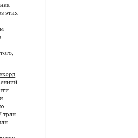
ынка
ез этих
ом
е
того,
екорд
сенний
чти
чи
ло
7 трлн
млн