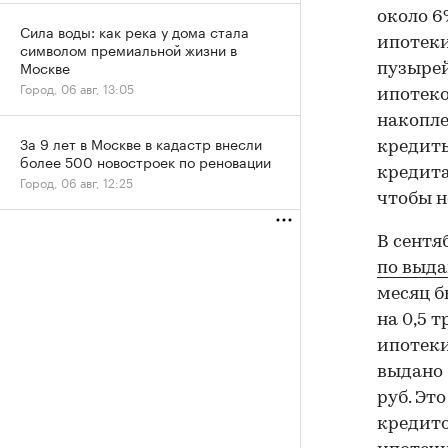
около 6
Сила воды: как река у дома стала
ипотеки
символом премиальной жизни в
Москве
пузырей
Город, 06 авг, 13:05
ипотеко
накопле
За 9 лет в Москве в кадастр внесли
кредиты
более 500 новостроек по реновации
кредита
Город, 06 авг, 12:25
чтобы н
В сентя
по выд
месяц б
на 0,5 
ипотеки
выдано 
руб. Эт
кредито