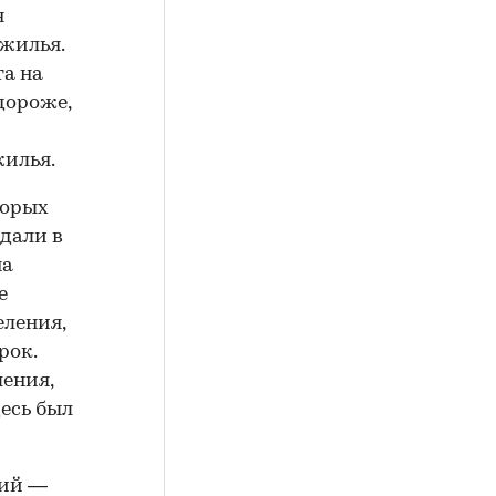
я
жилья.
та на
дороже,
жилья.
торых
дали в
на
е
еления,
рок.
ления,
есь был
кий —