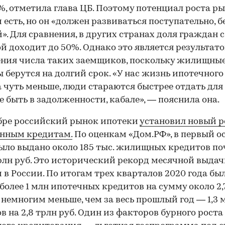
%, отметила глава ЦБ. Поэтому потенциал роста р
 есть, но он «должен развиваться поступательно, б
». Для сравнения, в других странах доля граждан с
й доходит до 50%. Однако это является результат
ния числа таких заемщиков, поскольку жилищны
 берутся на долгий срок. «У нас жизнь ипотечного
 чуть меньше, люди стараются быстрее отдать для 
е быть в задолженности, кабале», — пояснила она.
бре российский рынок ипотеки
установил новый р
анным кредитам.
По оценкам «Дом.РФ», в первый о
ыло выдано около 185 тыс. жилищных кредитов по
трлн руб. Это исторический рекорд месячной выда
 в России. По итогам трех кварталов 2020 года бы
более 1 млн ипотечных кредитов на сумму около 2,
о немногим меньше, чем за весь прошлый год — 1,3 
в на 2,8 трлн руб. Один из факторов бурного роста