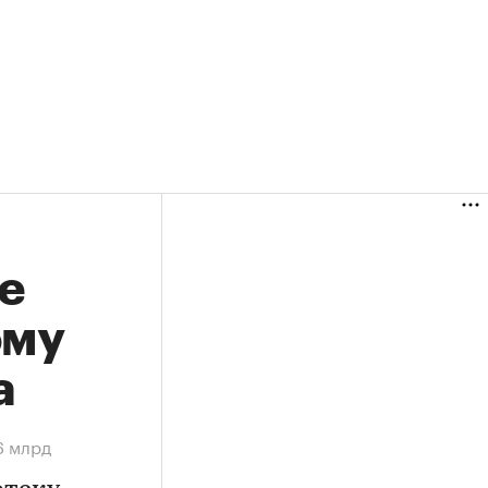
е
ому
а
6 млрд