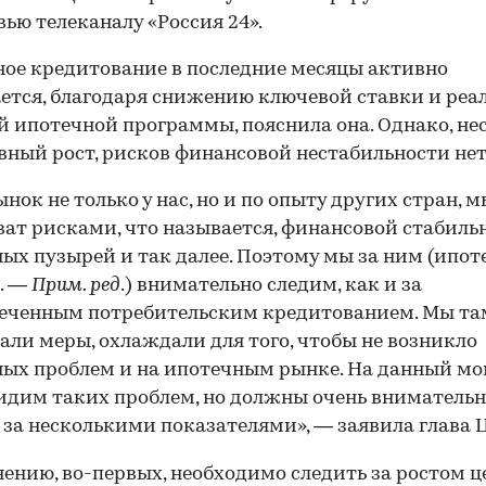
вью телеканалу «Россия 24».
ое кредитование в последние месяцы активно
ется, благодаря снижению ключевой ставки и ре
й ипотечной программы, пояснила она. Однако, не
вный рост, рисков финансовой нестабильности нет
ынок не только у нас, но и по опыту других стран, м
ват рисками, что называется, финансовой стабиль
ых пузырей и так далее. Поэтому мы за ним (ипо
. —
Прим. ред
.) внимательно следим, как и за
печенным потребительским кредитованием. Мы та
ли меры, охлаждали для того, чтобы не возникло
ых проблем и на ипотечным рынке. На данный м
идим таких проблем, но должны очень вниматель
 за несколькими показателями», — заявила глава 
нению, во-первых, необходимо следить за ростом ц