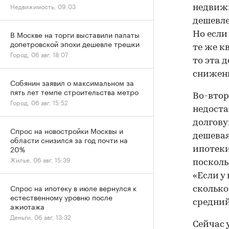
Недвижимость, 09:03
недвижи
дешевле
В Москве на торги выставили палаты
Но если
допетровской эпохи дешевле трешки
те же к
Город, 06 авг, 18:07
то эта 
снижени
Собянин заявил о максимальном за
пять лет темпе строительства метро
Во-втор
Город, 06 авг, 15:52
недоста
долгову
Спрос на новостройки Москвы и
дешевая
области снизился за год почти на
20%
ипотеки
Жилье, 06 авг, 15:39
посколь
«Если у
Спрос на ипотеку в июле вернулся к
сколько
естественному уровню после
средний
ажиотажа
Деньги, 06 авг, 13:32
Сейчас 