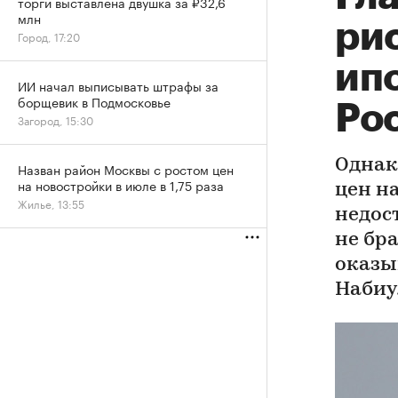
торги выставлена двушка за ₽32,6
млн
ри
Город, 17:20
ип
ИИ начал выписывать штрафы за
борщевик в Подмосковье
Ро
Загород, 15:30
Однак
Назван район Москвы с ростом цен
на новостройки в июле в 1,75 раза
цен н
Жилье, 13:55
недос
не бра
оказы
Набиу