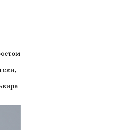
ростом
теки,
львира