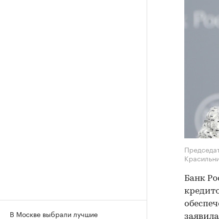
Председат
Красильни
Банк Ро
кредито
обеспеч
В Москве выбрали лучшие
заявила