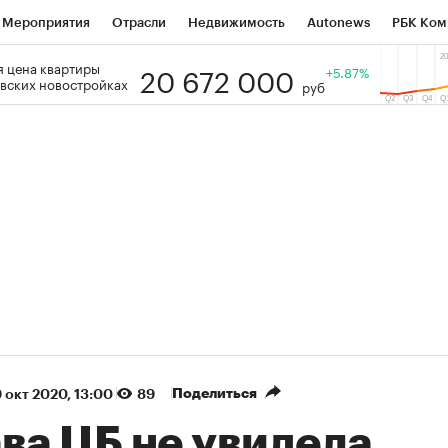
Мероприятия
Отрасли
Недвижимость
Autonews
РБК Ком
20 672 000
 цена квартиры
 РБК
РБК Образование
РБК Курсы
РБК Life
+5.87%
Тренды
Виз
вских новостройках
руб
ь
Крипто
РБК Бизнес-среда
Дискуссионный клуб
Исследо
зета
Спецпроекты СПб
Конференции СПб
Спецпроекты
кономика
Бизнес
Технологии и медиа
Финансы
Рынок на
(+88,39%)
(+33,05%)
₽5 450
АФК «Система» ₽12
Купить
з ПСБ к 29.07.27
прогноз БКС к 15.07.27
Поделиться
 окт 2020, 13:00
89
ва ЦБ не увидела