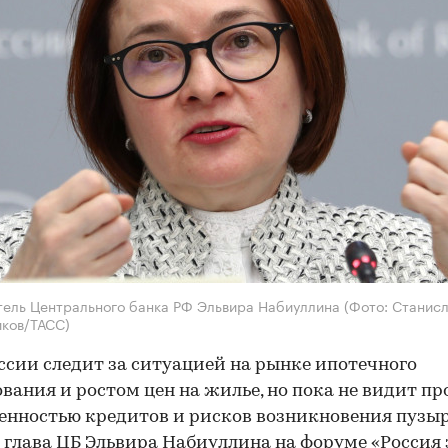
ель Центрального банка РФ Эльвира Набиуллина
(Фото: Станис
ков/ТАСС)
ссии следит за ситуацией на рынке ипотечного
вания и ростом цен на жилье, но пока не видит пр
енностью кредитов и рисков возникновения пузыр
 глава ЦБ Эльвира Набиуллина на форуме «Россия 