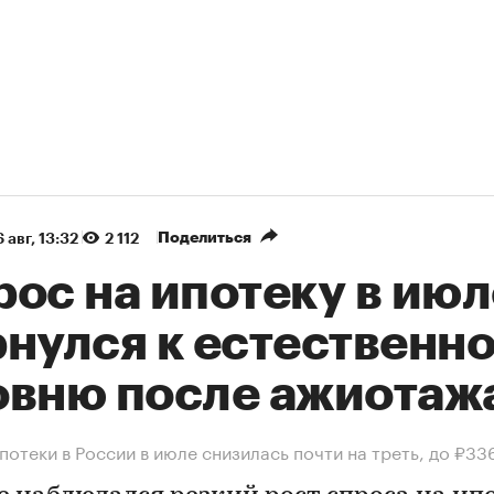
Поделиться
 авг, 13:32
2 112
ос на ипотеку в июл
рнулся к естественн
овню после ажиотаж
потеки в России в июле снизилась почти на треть, до ₽33