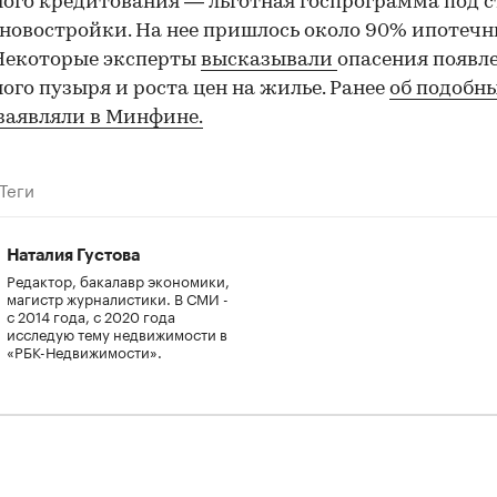
ого кредитования — льготная госпрограмма под с
 новостройки. На нее пришлось около 90% ипотеч
Некоторые эксперты
высказывали
опасения появл
ого пузыря и роста цен на жилье. Ранее
об подобн
заявляли в Минфине.
Теги
Наталия Густова
Редактор, бакалавр экономики,
магистр журналистики. В СМИ -
с 2014 года, с 2020 года
исследую тему недвижимости в
«РБК-Недвижимости».