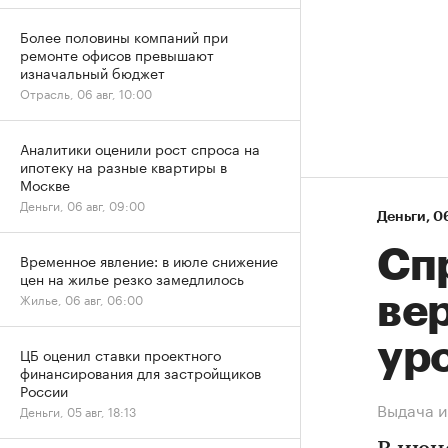
Более половины компаний при
ремонте офисов превышают
изначальный бюджет
Отрасль, 06 авг, 10:00
Аналитики оценили рост спроса на
ипотеку на разные квартиры в
Москве
Деньги, 06 авг, 09:00
Деньги
⁠,
06
Спр
Временное явление: в июле снижение
цен на жилье резко замедлилось
Жилье, 06 авг, 06:00
ве
ур
ЦБ оценил ставки проектного
финансирования для застройщиков
России
Выдача и
Деньги, 05 авг, 18:13