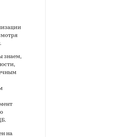
ализации
смотря
.
ы знаем,
ности,
течным
м
омент
но
ЦБ.
ен на