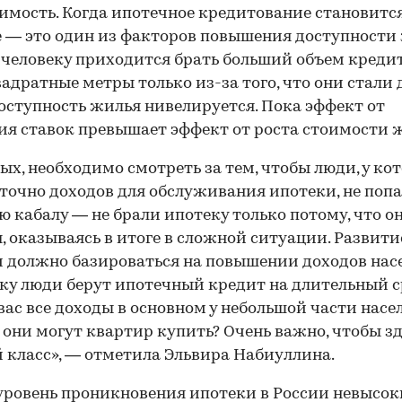
мость. Когда ипотечное кредитование становитс
 — это один из факторов повышения доступности 
 человеку приходится брать больший объем креди
вадратные метры только из-за того, что они стали 
доступность жилья нивелируется. Пока эффект от
я ставок превышает эффект от роста стоимости 
ых, необходимо смотреть за тем, чтобы люди, у ко
точно доходов для обслуживания ипотеки, не попа
ю кабалу — не брали ипотеку только потому, что о
, оказываясь в итоге в сложной ситуации. Развити
00:00
/
00:00
 должно базироваться на повышении доходов нас
ку люди берут ипотечный кредит на длительный с
 вас все доходы в основном у небольшой части насе
 они могут квартир купить? Очень важно, чтобы зд
 класс», — отметила Эльвира Набиуллина.
уровень проникновения ипотеки в России невысо