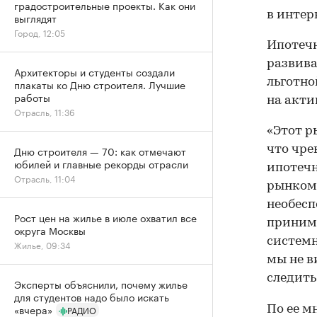
градостроительные проекты. Как они
в интер
выглядят
Город, 12:05
Ипотечн
развива
Архитекторы и студенты создали
льготно
плакаты ко Дню строителя. Лучшие
работы
на акти
Отрасль, 11:36
«Этот р
что чре
Дню строителя — 70: как отмечают
юбилей и главные рекорды отрасли
ипотечн
Отрасль, 11:04
рынком
необес
Рост цен на жилье в июле охватил все
принима
округа Москвы
системн
Жилье, 09:34
мы не в
следить
Эксперты объяснили, почему жилье
для студентов надо было искать
«вчера»
По ее м
РАДИО