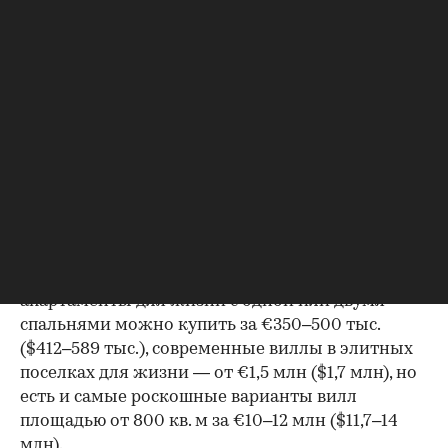
программы (все можно выбрать и оформить
онлайн), но и действительно красивая
недвижимость в живописных местах, а также
потенциал рынка. Например, по прогнозу Knight
Frank, рынок Лиссабона покажет рост до 5% в
следующем году (как и Лондон). Инвесторы
рассматривают как покупку доходной
коммерческой недвижимости (в основном,
продуктовый стрит-ретейл), так и апартаментов,
таунхаусов и вилл для скорейшего переезда
сразу после получения ВНЖ (это занимает от
трех до шести месяцев). Небольшие
апартаменты для жизни с одной или двумя
спальнями можно купить за €350–500 тыс.
($412–589 тыс.), современные виллы в элитных
поселках для жизни — от €1,5 млн ($1,7 млн), но
есть и самые роскошные варианты вилл
площадью от 800 кв. м за €10–12 млн ($11,7–14
млн).