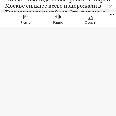
Москве сильнее всего подорожали в
Тимирязевском районе. Это связано с
появлением в экспозиции нового
Лента
Радио
Офисы
проекта бизнес-класса
Фото: Elena Koromyslova / Shutterstock / FOTODOM
Тимирязевский район занял первое место в