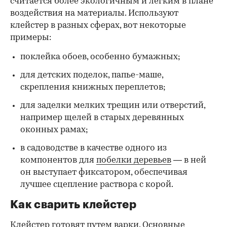
считается более экологичным и легким в плане
воздействия на материалы. Используют
клейстер в разных сферах, вот некоторые
00:00
/
00:00
примеры:
поклейка обоев, особенно бумажных;
для детских поделок, папье-маше,
скрепления книжных переплетов;
для заделки мелких трещин или отверстий,
например щелей в старых деревянных
оконных рамах;
в садоводстве в качестве одного из
компонентов для
побелки деревьев
— в ней
он выступает фиксатором, обеспечивая
лучшее сцепление раствора с корой.
Как сварить клейстер
Клейстер готовят путем варки. Основные