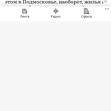
этом в Подмосковье, наоборот, жилья в
новостройках стали покупать больше
Лента
Радио
Офисы
Фото: Sergio Photone / Shutterstock / FOTODOM
В июле 2026 года продажи жилья по договорам
долевого участия (ДДУ) в новостройках Москвы
и Подмосковья снизились на 18% по сравнению