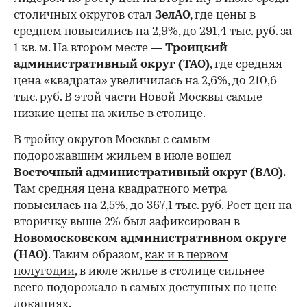
столичных округов стал
ЗелАО,
где цены в
среднем повысились на 2,9%, до 291,4 тыс. руб. за
1 кв. м. На втором месте —
Троицкий
административный округ (ТАО)
, где средняя
цена «квадрата» увеличилась на 2,6%, до 210,6
тыс. руб. В этой части Новой Москвы самые
низкие цены на жилье в столице.
00:00
/
00:00
В тройку округов Москвы с самым
подорожавшим жильем в июле вошел
Восточный административный округ (ВАО).
Там средняя цена квадратного метра
повысилась на 2,5%, до 367,1 тыс. руб. Рост цен на
вторичку выше 2% был зафиксирован в
Новомосковском административном округе
(НАО)
. Таким образом,
как и в первом
полугодии
, в июле жилье в столице сильнее
всего подорожало в самых доступных по цене
локациях.