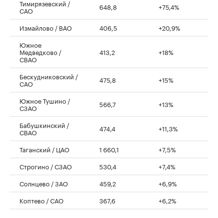
Тимирязевский /
648,8
+75,4%
САО
Измайлово / ВАО
406,5
+20,9%
Южное
Медведково /
413,2
+18%
СВАО
Бескудниковский /
475,8
+15%
САО
Южное Тушино /
566,7
+13%
СЗАО
Бабушкинский /
474,4
+11,3%
СВАО
Таганский / ЦАО
1 660,1
+7,5%
Строгино / СЗАО
530,4
+7,4%
Солнцево / ЗАО
459,2
+6,9%
Коптево / САО
367,6
+6,2%