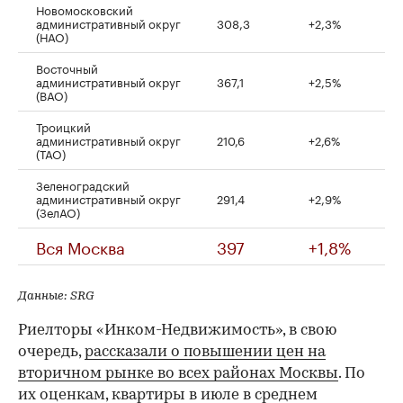
Новомосковский
административный округ
308,3
+2,3%
(НАО)
Восточный
административный округ
367,1
+2,5%
(ВАО)
Троицкий
административный округ
210,6
+2,6%
(ТАО)
Зеленоградский
административный округ
291,4
+2,9%
(ЗелАО)
Вся Москва
397
+1,8%
Данные: SRG
Риелторы «Инком-Недвижимость», в свою
очередь,
рассказали о повышении цен на
вторичном рынке во всех районах Москвы
. По
их оценкам, квартиры в июле в среднем