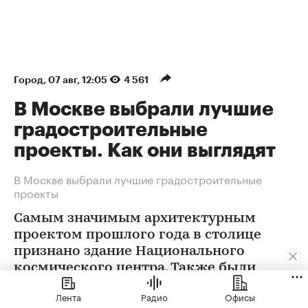
Город
⁠,
07 авг, 12:05
4 561
В Москве выбрали лучшие
градостроительные
проекты. Как они выглядят
В Москве выбрали лучшие градостроительные
проекты
Самым значимым архитектурным
проектом прошлого года в столице
признано здание Национального
космического центра. Также были
определены победители еще в 12
Лента
Радио
Офисы
номинациях