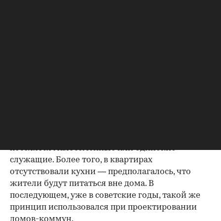
Новый дом спроектировал известный инженер
и архитектор Эрнст Нирнзее, который сам же
являлся и собственником этого участка: землю с
обвалившейся прежней постройкой он
приобрел несколькими годами ранее.
Его идея заключалась не просто в строительстве
самого высокого дома в Москве, но и здания,
принципиально отличающегося по
функционалу от любых прежних жилых
построек в столице. Пространство он разбил на
небольшие квартиры, полагая, что в них
поселятся малосемейные или одинокие
служащие. Более того, в квартирах
отсутствовали кухни — предполагалось, что
жители будут питаться вне дома. В
последующем, уже в советские годы, такой же
принцип использовался при проектировании
домов-коммун.