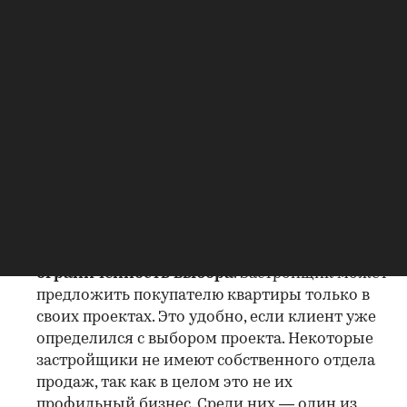
покупки. Банки зачастую дают девелоперам
специальные условия по ставкам за счет
гарантированных объемов продаж. Такие
условия редко можно встретить в агентствах
недвижимости;
возможность сэкономить
. Обычно
девелоперы не берут дополнительную плату
за оформление документов, ипотеки.
К минусам покупки квартиры через
застройщика можно отнести:
ограниченность выбора
. Застройщик может
предложить покупателю квартиры только в
своих проектах. Это удобно, если клиент уже
определился с выбором проекта. Некоторые
застройщики не имеют собственного отдела
продаж, так как в целом это не их
профильный бизнес. Среди них — один из