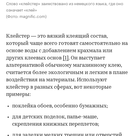
Слово «клейстер» заимствовано из немецкого языка, где оно
означает «клей»
(Фото: magnific.com)
Клейстер — это вязкий клеящий состав,
который чаще всего готовят самостоятельно на
основе воды с добавлением крахмала или
других клеевых основ
[1]
. Он выступает
альтернативой обычному магазинному клею,
считается более экологичным и легким в плане
воздействия на материалы. Используют
клейстер в разных сферах, вот некоторые
00:00
/
00:00
примеры:
поклейка обоев, особенно бумажных;
для детских поделок, папье-маше,
скрепления книжных переплетов;
для заделки мелких трещин или отверстий,