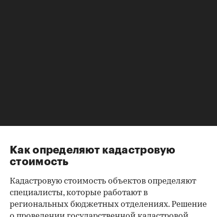
недвижимости. Кадастровая стоимость используется
для расчета налога, определения госпошлины при
разбирательствах в суде или при наследовании
объекта. В отличие от рыночной, которая может
меняться каждый месяц из-за различных
экономических факторов, кадастровая стоимость
определяется на конкретный отрезок времени. В
Москве, Санкт-Петербурге и Севастополе
кадастровая оценка проводится раз в два года, а в
остальных российских регионах не чаще одного раза
в три года и не реже одного раза в пять лет.
Как определяют кадастровую
стоимость
Кадастровую стоимость объектов определяют
специалисты, которые работают в
региональных бюджетных отделениях. Решение
о проведении государственной кадастровой