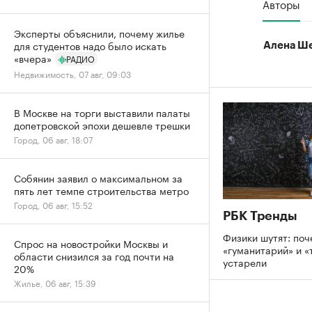
Авторы
Эксперты объяснили, почему жилье
для студентов надо было искать
Алена Ш
«вчера»
РАДИО
Недвижимость, 07 авг, 09:03
В Москве на торги выставили палаты
допетровской эпохи дешевле трешки
Город, 06 авг, 18:07
Собянин заявил о максимальном за
пять лет темпе строительства метро
Город, 06 авг, 15:52
РБК Тренды
Физики шутят: поч
Спрос на новостройки Москвы и
«гуманитарий» и «
области снизился за год почти на
устарели
20%
Жилье, 06 авг, 15:39