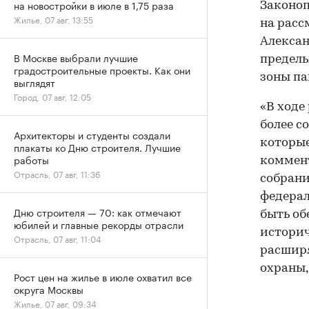
на новостройки в июле в 1,75 раза
Законоп
Жилье, 07 авг, 13:55
на расс
Алексан
В Москве выбрали лучшие
предель
градостроительные проекты. Как они
зоны па
выглядят
Город, 07 авг, 12:05
«В ходе
более с
Архитекторы и студенты создали
которые
плакаты ко Дню строителя. Лучшие
работы
коммент
Отрасль, 07 авг, 11:36
собрани
федерал
Дню строителя — 70: как отмечают
быть об
юбилей и главные рекорды отрасли
истори
Отрасль, 07 авг, 11:04
расширя
охраны,
Рост цен на жилье в июле охватил все
округа Москвы
Жилье, 07 авг, 09:34