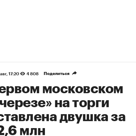
Поделиться
авг, 17:20
4 808
первом московском
черезе» на торги
ставлена двушка за
2,6 млн