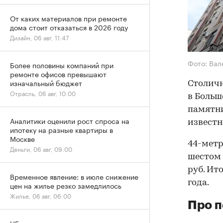
От каких материалов при ремонте
дома стоит отказаться в 2026 году
Дизайн, 06 авг, 11:47
Фото: Вал
Более половины компаний при
ремонте офисов превышают
изначальный бюджет
Столич
Отрасль, 06 авг, 10:00
в Больш
памятни
Аналитики оценили рост спроса на
известн
ипотеку на разные квартиры в
Москве
44-метр
Деньги, 06 авг, 09:00
шестом 
руб. Ит
Временное явление: в июле снижение
года.
цен на жилье резко замедлилось
Жилье, 06 авг, 06:00
Про п