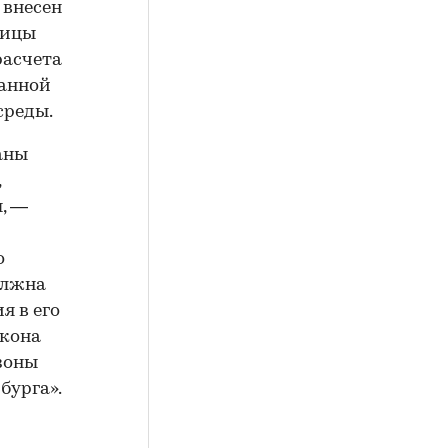
 внесен
лицы
расчета
ранной
среды.
аны
,
, —
о
олжна
я в его
акона
зоны
бурга».