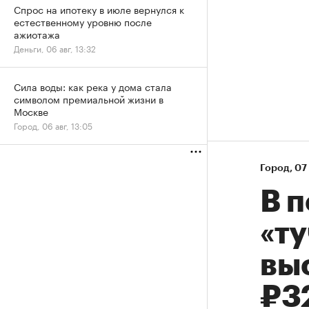
Спрос на ипотеку в июле вернулся к
естественному уровню после
ажиотажа
Деньги, 06 авг, 13:32
Сила воды: как река у дома стала
символом премиальной жизни в
Москве
Город, 06 авг, 13:05
Город
⁠,
07 
В 
«ту
вы
₽3