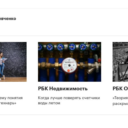
евченко
РБК Недвижимость
РБК О
ему понятия
Когда лучше поверять счетчики
«Теория
технарь»
воды летом
раскры