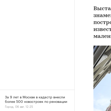
Выста
знаме
постр
извес
мален
За 9 лет в Москве в кадастр внесли
более 500 новостроек по реновации
Город, 06 авг, 12:25