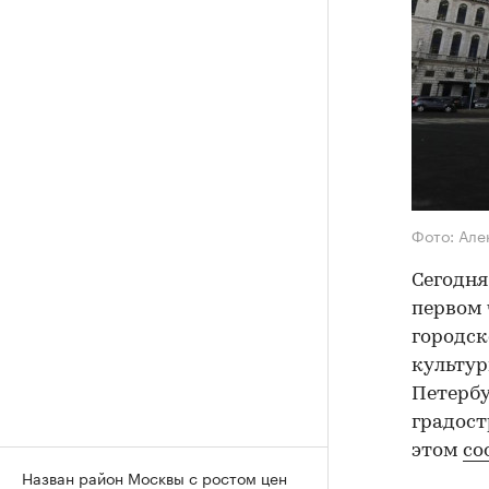
Фото: Але
Сегодня
первом 
городск
культур
Петербу
градост
этом
со
Назван район Москвы с ростом цен