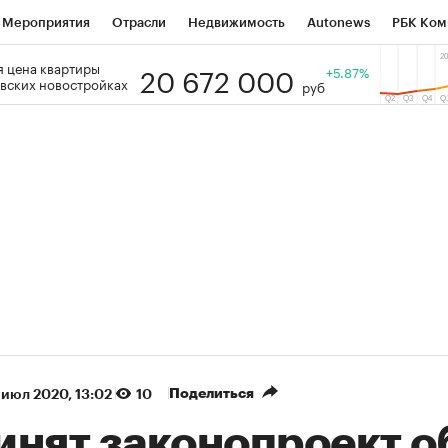
Мероприятия
Отрасли
Недвижимость
Autonews
РБК Ком
20 672 000
 цена квартиры
 РБК
РБК Образование
РБК Курсы
РБК Life
+5.87%
Тренды
Виз
вских новостройках
руб
ь
Крипто
РБК Бизнес-среда
Дискуссионный клуб
Исследо
зета
Спецпроекты СПб
Конференции СПб
Спецпроекты
кономика
Бизнес
Технологии и медиа
Финансы
Рынок на
(+87,06%)
(+31,87%)
 450
АФК «Система» ₽12
Купить
Ку
ПСБ к 29.07.27
прогноз БКС к 15.07.27
Поделиться
 июл 2020, 13:02
10
инят законопроект о