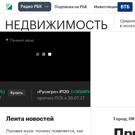
Подписка на РБК
Инвестиции
НЕДВИЖИМОСТЬ
Средняя
РБК Вино
Спорт
Школа управления
в моско
Национальные проекты
Город
Стил
Прямой эфир
Кредитные рейтинги
Франшизы
Га
Проверка контрагентов
Политика
Э
(+30,66%)
«Русагро» ₽120
Ozon ₽5
Купить
Купить
прогноз ПСБ к 26.07.27
прогноз 
Лента новостей
Город
⁠,
08
Луковая муха: почему появляется, как
Пр