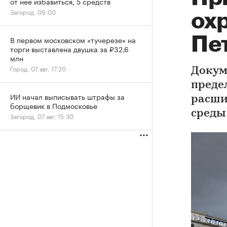
от нее избавиться, 5 средств
Загород, 09:00
ох
Пе
В первом московском «тучерезе» на
торги выставлена двушка за ₽32,6
млн
Город, 07 авг, 17:20
Докум
преде
ИИ начал выписывать штрафы за
расши
борщевик в Подмосковье
среды
Загород, 07 авг, 15:30