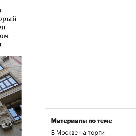
в
торый
Он
дом
н
Материалы по теме
В Москве на торги