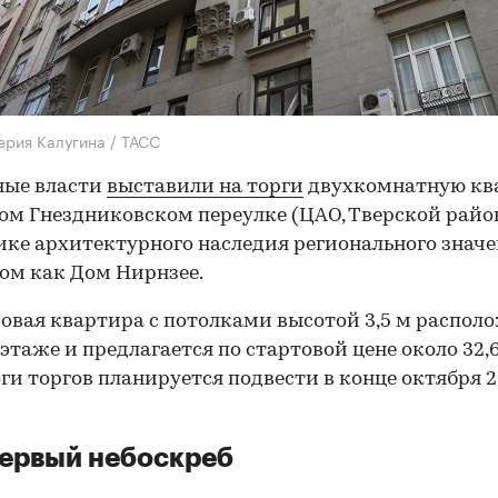
ерия Калугина / ТАСС
ные власти
выставили на торги
двухкомнатную кв
ом Гнездниковском переулке (ЦАО, Тверской райо
ке архитектурного наследия регионального значе
ом как Дом Нирнзее.
овая квартира с потолками высотой 3,5 м распол
этаже и предлагается по стартовой цене около 32,
оги торгов планируется подвести в конце октября 
ервый небоскреб