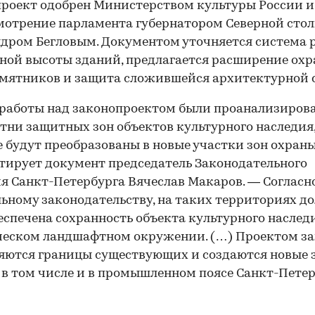
роект одобрен Министерством культуры России и
мотрение парламента губернатором Северной сто
дром Бегловым. Документом уточняется система 
ной высоты зданий, предлагается расширение ох
мятников и защита сложившейся архитектурной 
 работы над законопроектом были проанализиров
отни защитных зон объектов культурного наследия
 будут преобразованы в новые участки зон охраны
ирует документ председатель Законодательного
я Санкт-Петербурга Вячеслав Макаров. — Согласн
ьному законодательству, на таких территориях д
еспечена сохранность объекта культурного наследи
ческом ландшафтном окружении. (…) Проектом з
ются границы существующих и создаются новые 
 в том числе и в промышленном поясе Санкт-Петер