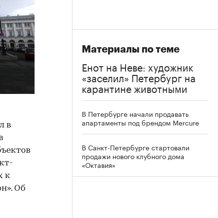
Материалы по теме
Енот на Неве: художник
«заселил» Петербург на
карантине животными
В Петербурге начали продавать
апартаменты под брендом Mercure
л в
в
В Санкт-Петербурге стартовали
бъектов
продажи нового клубного дома
кт-
«Октавия»
х к
н». Об