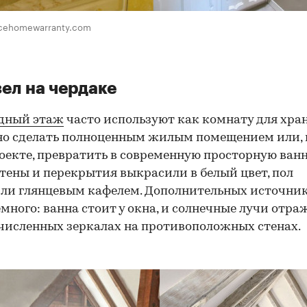
icehomewarranty.com
ел на чердаке
дный этаж
часто используют как комнату для хра
о сделать полноценным жилым помещением или, 
оекте, превратить в современную просторную ван
стены и перекрытия выкрасили в белый цвет, пол
ли глянцевым кафелем. Дополнительных источни
емного: ванна стоит у окна, и солнечные лучи отр
численных зеркалах на противоположных стенах.