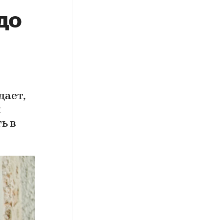
до
дает,
ы
ь в