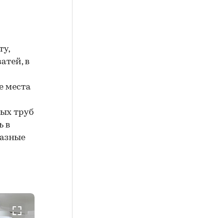
ту,
атей, в
е места
ых труб
ь в
разные