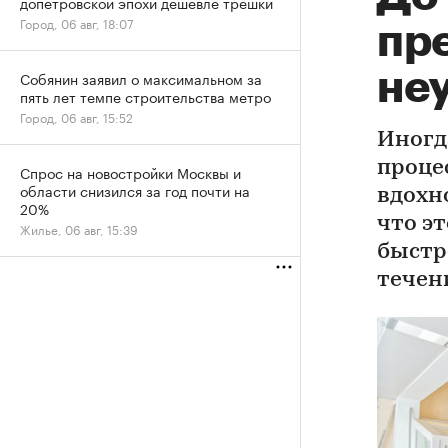
допетровской эпохи дешевле трешки
Город, 06 авг, 18:07
пр
не
Собянин заявил о максимальном за
пять лет темпе строительства метро
Город, 06 авг, 15:52
Иногд
проце
Спрос на новостройки Москвы и
области снизился за год почти на
вдохн
20%
что э
Жилье, 06 авг, 15:39
быстро
течен