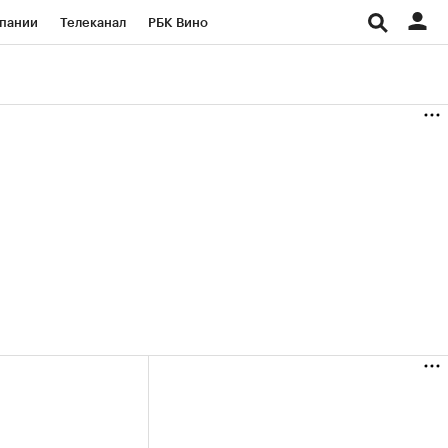
пании
Телеканал
РБК Вино
ациональные проекты
Город
аншизы
Газета
ка
Бизнес