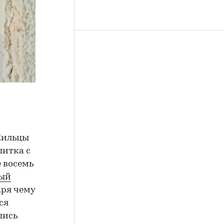
 Жильцы
литка с
 восемь
ный
аря чему
ся
лись