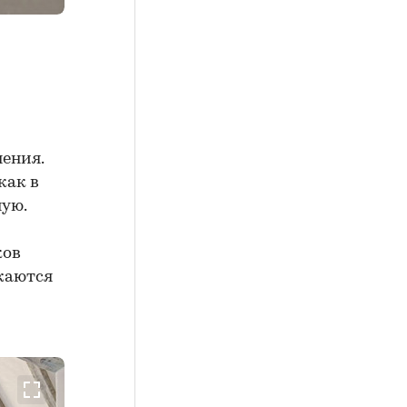
нения.
как в
ную.
ков
ажаются