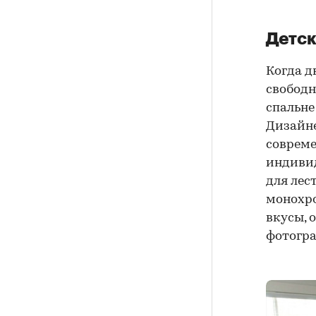
Детск
Когда д
свободн
спальне
Дизайн
совреме
индивид
для лес
монохро
вкусы, 
фотогра