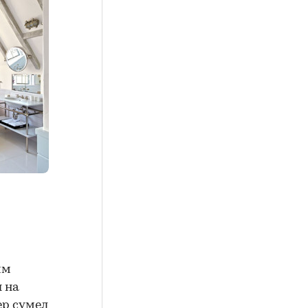
им
 на
ер
сумел