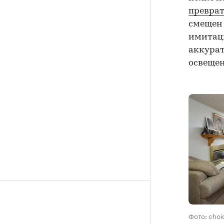
превра
смещен 
имитаци
аккурат
освещен
Фото: cho