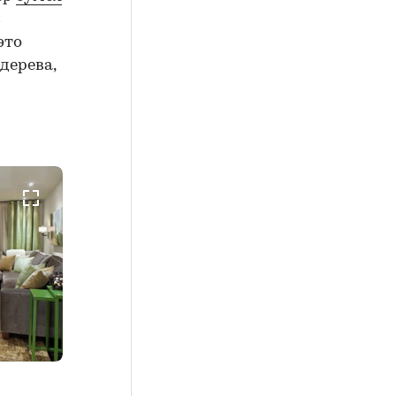
с
это
дерева,