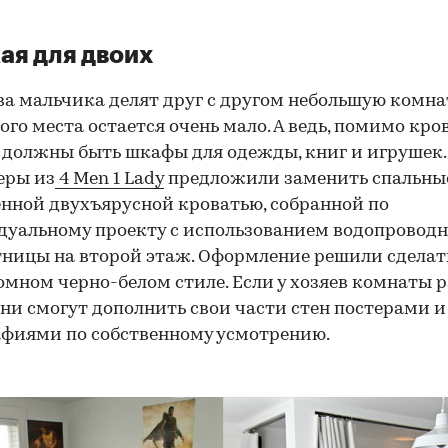
ая для двоих
ва мальчика делят друг с другом небольшую комна
ого места остается очень мало. А ведь, помимо кров
 должны быть шкафы для одежды, книг и игрушек.
еры из
4 Men 1 Lady
предложили заменить спальны
нной двухъярусной кроватью, собранной по
уальному проекту с использованием водопроводн
тницы на второй этаж. Оформление решили сделат
мном черно-белом стиле. Если у хозяев комнаты 
они смогут дополнить свои части стен постерами и
фиями по собственному усмотрению.