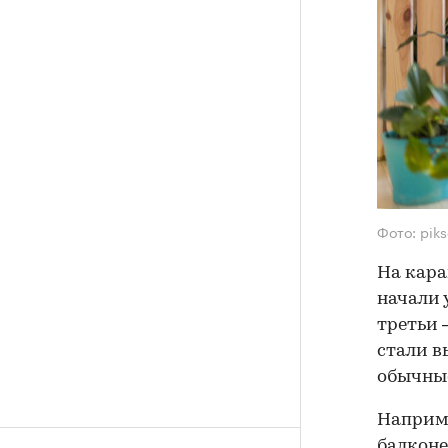
Фото: piks
На кара
начали 
третьи 
стали в
обычны
Наприм
балконе