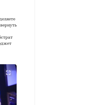
деляете
звернуть
бстрат
бюджет