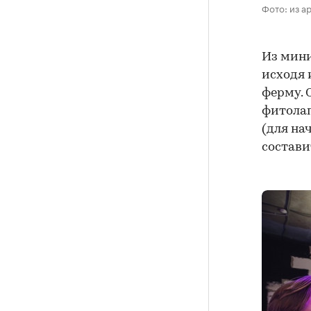
Фото: из а
Из мини
исходя 
ферму. 
фитолап
(для на
состави