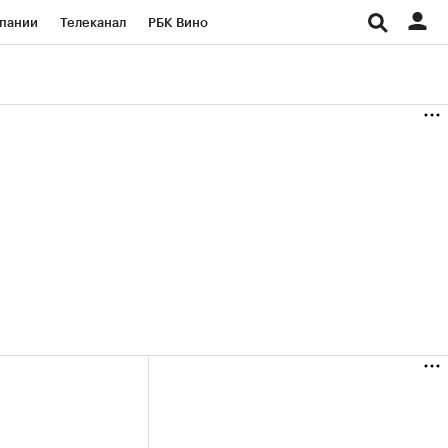
пании
Телеканал
РБК Вино
ациональные проекты
Город
аншизы
Газета
ка
Бизнес