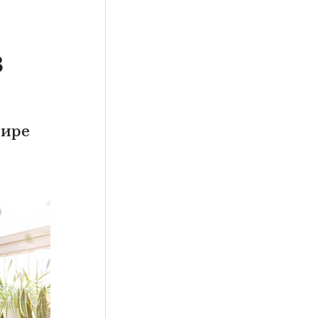
в
тире