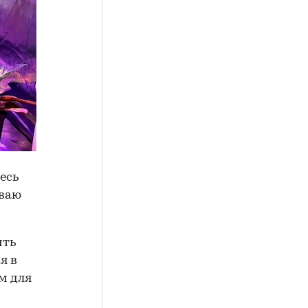
есь
иваю
ить
я в
м для