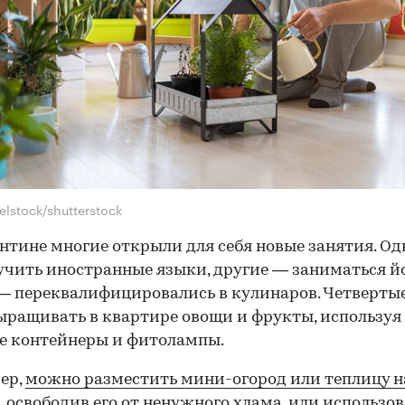
elstock/shutterstock
нтине многие открыли для себя новые занятия. Од
учить иностранные языки, другие — заниматься йо
— переквалифицировались в кулинаров. Четверты
ыращивать в квартире овощи и фрукты, используя
е контейнеры и фитолампы.
ер,
можно разместить мини-огород или теплицу н
, освободив его от ненужного хлама, или использо