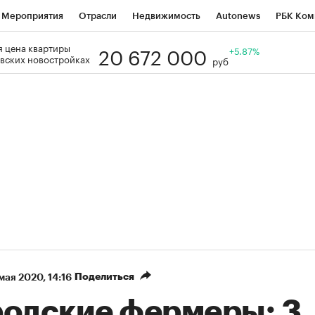
Мероприятия
Отрасли
Недвижимость
Autonews
РБК Ком
20 672 000
 цена квартиры
Образование
РБК Курсы
РБК Life
Тренды
+5.87%
Визионеры
Н
вских новостройках
руб
Дискуссионный клуб
Исследования
Кредитные рейтинги
Фр
Спецпроекты
Проверка контрагентов
Политика
Экономи
к наличной валюты
Поделиться
 мая 2020, 14:16
родские фермеры: 3