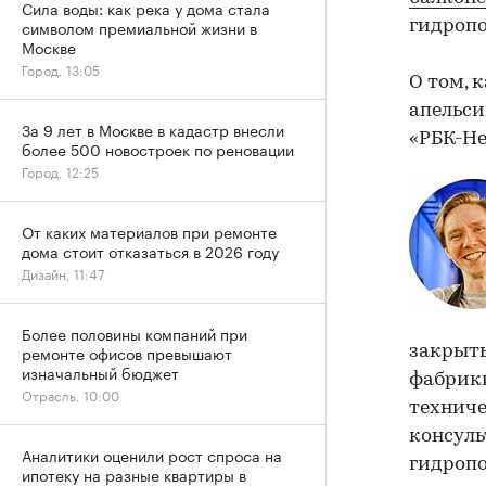
Сила воды: как река у дома стала
символом премиальной жизни в
гидропо
Москве
Город, 13:05
О том, 
апельси
За 9 лет в Москве в кадастр внесли
«РБК-Не
более 500 новостроек по реновации
Город, 12:25
От каких материалов при ремонте
дома стоит отказаться в 2026 году
Дизайн, 11:47
Более половины компаний при
ремонте офисов превышают
закрыт
изначальный бюджет
фабрики
Отрасль, 10:00
техниче
консул
Аналитики оценили рост спроса на
гидропо
ипотеку на разные квартиры в