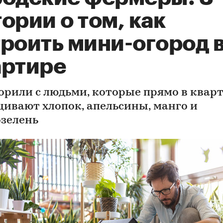
ории о том, как
троить мини-огород 
артире
орили с людьми, которые прямо в квар
ивают хлопок, апельсины, манго и
зелень