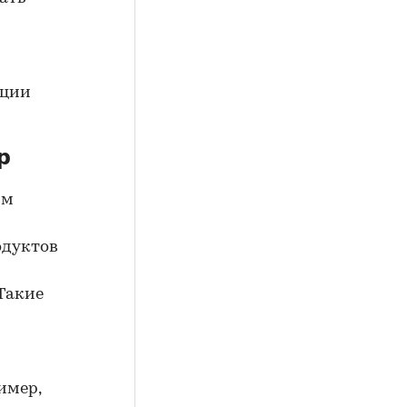
кции
р
им
одуктов
Такие
имер,