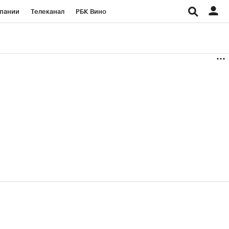
пании
Телеканал
РБК Вино
ациональные проекты
Город
аншизы
Газета
ка
Бизнес