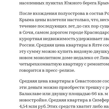
населенных пунктах Южного берега Крым
После вхождения полуострова в состав Р
Крыма цены взлетели настолько, что, не
течение последующих лет, до сих пор су
в Сочи, самом дорогом городе Краснодарс
курортная недвижимость удерживает зва
России. Средняя цена квартиры в Ялте сос
эту сумму можно купить видовую двушку 
новом монолитном доме недалеко от Лив
четырехкомнатную квартиру с ремонтом 
говорится в пресс-релизе.
Средняя цена квартиры в Севастополе сост
эти деньги можно приобрести трешку с р
Балаклаве или двушку площадью 66 кв. м
новостройке. Средняя квартира в Симфе
4,54 млн руб. Этих средств хватит либо 