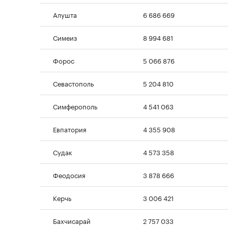
Алушта
6 686 669
Симеиз
8 994 681
Форос
5 066 876
Севастополь
5 204 810
Симферополь
4 541 063
Евпатория
4 355 908
Судак
4 573 358
Феодосия
3 878 666
Керчь
3 006 421
Бахчисарай
2 757 033