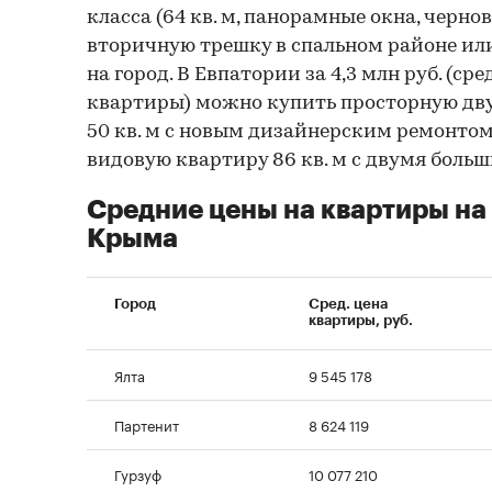
класса (64 кв. м, панорамные окна, чернов
вторичную трешку в спальном районе или
на город. В Евпатории за 4,3 млн руб. (ср
квартиры) можно купить просторную дв
50 кв. м с новым дизайнерским ремонто
видовую квартиру 86 кв. м с двумя бол
Средние цены на квартиры на
Крыма
Город
Сред. цена
квартиры, руб.
Ялта
9 545 178
Партенит
8 624 119
Гурзуф
10 077 210