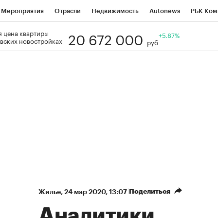
Мероприятия
Отрасли
Недвижимость
Autonews
РБК Ком
20 672 000
 цена квартиры
Образование
РБК Курсы
РБК Life
Тренды
+5.87%
Визионеры
Н
вских новостройках
руб
Дискуссионный клуб
Исследования
Кредитные рейтинги
Фр
Спецпроекты
Проверка контрагентов
Политика
Экономи
к наличной валюты
Поделиться
Жилье
⁠,
24 мар 2020, 13:07
Аналитики