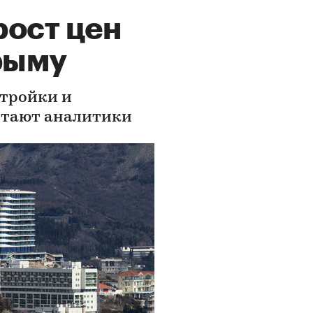
рост цен
рыму
стройки и
итают аналитики