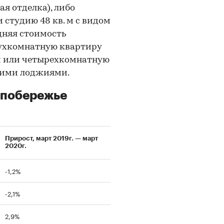
ая отделка), либо
 студию 48 кв. м с видом
едняя стоимость
ухкомнатную квартиру
м или четырехкомнатную
ьшими лоджиями.
 побережье
Прирост, март 2019г. — март
2020г.
-1,2%
-2,1%
2,9%