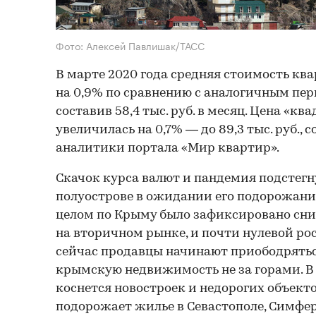
Фото: Алексей Павлишак/ТАСС
В марте 2020 года средняя стоимость кв
на 0,9% по сравнению с аналогичным пер
составив 58,4 тыс. руб. в месяц. Цена «кв
увеличилась на 0,7% — до 89,3 тыс. руб., 
аналитики портала «Мир квартир».
Скачок курса валют и пандемия подстегн
полуострове в ожидании его подорожания
целом по Крыму было зафиксировано сни
на вторичном рынке, и почти нулевой ро
сейчас продавцы начинают приободряться
крымскую недвижимость не за горами. В 
коснется новостроек и недорогих объекто
подорожает жилье в Севастополе, Симфер