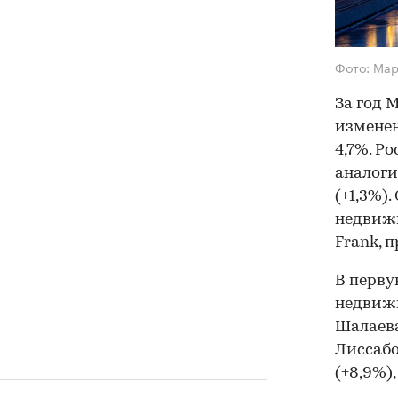
Фото: Ма
За год 
изменен
4,7%. Р
аналоги
(+1,3%)
недвиж
Frank, п
В перву
недвижи
Шалаева
Лиссабо
(+8,9%),