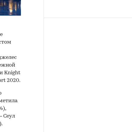
е
остом
джелес
бежной
 Knight
rt 2020.
ю
тметила
%),
— Сеул
).