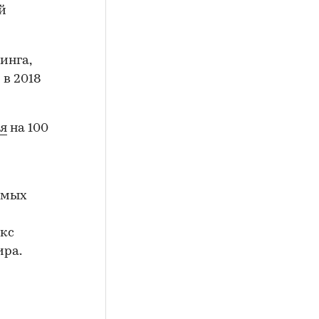
й
инга,
 в 2018
ья
на 100
амых
екс
ира.