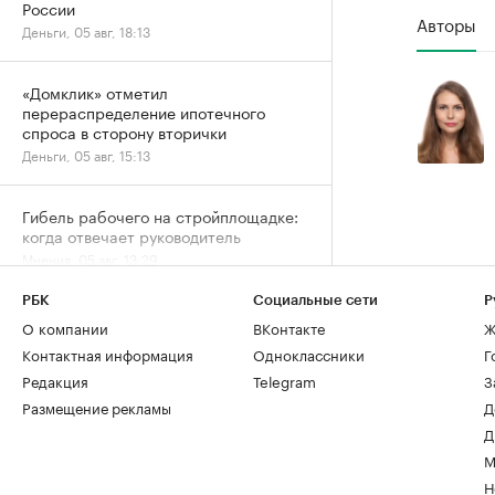
России
Авторы
Деньги, 05 авг, 18:13
«Домклик» отметил
перераспределение ипотечного
спроса в сторону вторички
Деньги, 05 авг, 15:13
Гибель рабочего на стройплощадке:
когда отвечает руководитель
Мнения, 05 авг, 13:29
РБК
Социальные сети
Р
Кто из пенсионеров имеет право не
О компании
ВКонтакте
Ж
платить налог за квартиру и дачу
Контактная информация
Одноклассники
Г
Деньги, 05 авг, 12:15
Редакция
Telegram
З
Размещение рекламы
Д
Квартиры в Москве стали
Д
продаваться дороже и быстрее
М
Жилье, 05 авг, 11:29
Н