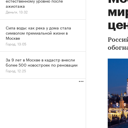
естественному уровню после
ажиотажа
ми
Деньги, 13:32
цен
Сила воды: как река у дома стала
символом премиальной жизни в
Москве
Россий
Город, 13:05
обогн
За 9 лет в Москве в кадастр внесли
более 500 новостроек по реновации
Город, 12:25