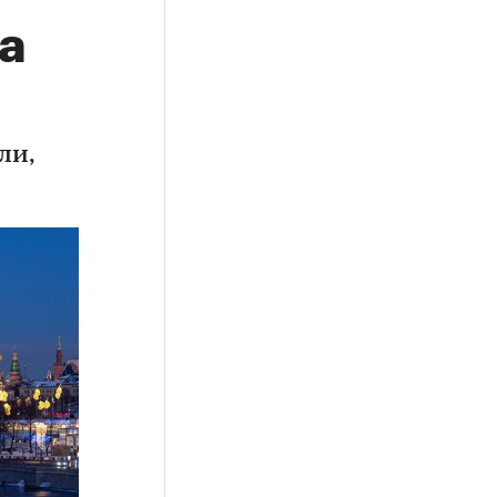
а
ли,