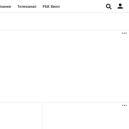
пании
Телеканал
РБК Вино
ациональные проекты
Город
аншизы
Газета
ка
Бизнес