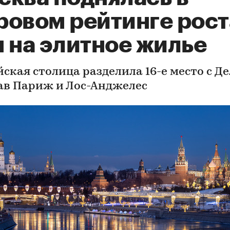
ровом рейтинге рост
 на элитное жилье
ская столица разделила 16-е место с Де
ав Париж и Лос-Анджелес