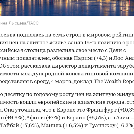
рина Лысцева/ТАСС
Москва поднялась на семь строк в мировом рейтинг
ия цен на элитное жилье, заняв 16-ю позицию с р
оссийская столица разделила свое место с Дели с
чным показателем, обогнав Париж (+4,3) и Лос-Ан
. Об этом рассказала директор департамента зару
имости международной консалтинговой компании
редставляя в среду, 4 марта, доклад The Wealth Repo
ю десятку по годовому росту цен на элитную жилу
мость вошли европейские и азиатские города, о
. Она уточнила, что в Европе это Франкфурт (+10,3
н (+9,6%), Афины (+7%) и Берлин (+6,5%), а в Азии 
 Тайбэй (+7,6%), Манила (+ 6,5%) и Гуанчжоу (+6,3%