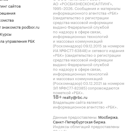
АО «РОСБИЗНЕСКОНСАЛТИНГ»,
тинг сайтов
1995–2026
. Сообщения и материалы
.решения
информационного агентства «РБК»
(свидетельство о регистрации
комства
средства массовой информации
 знакомств podbor.ru
выдано Федеральной службой
по надзору в сфере связи,
 Курсы
информационных технологий
ла управления РБК
и массовых коммуникаций
(Роскомнадзор) 09.12.2015 за номером
ИА №ФС77-63848) и сетевого издания
«РБК» (свидетельство о регистрации
средства массовой информации
выдано Федеральной службой
по надзору в сфере связи,
информационных технологий
и массовых коммуникаций
(Роскомнадзор) 03.12.2021 за номером
ЭЛ №ФС77-82385) сопровождаются
пометкой «РБК».
realty@rbc.ru
18+
Владельцем сайта является
информационное агентство «РБК».
Данные предоставлены:
Мосбиржа
,
Санкт-Петербургская биржа
.
Индексы облигаций предоставлены
Cbonds.