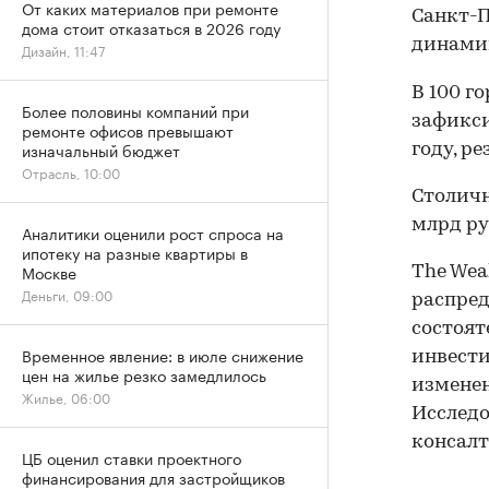
От каких материалов при ремонте
Санкт-
дома стоит отказаться в 2026 году
динамик
Дизайн, 11:47
В 100 г
Более половины компаний при
зафикси
ремонте офисов превышают
изначальный бюджет
году, р
Отрасль, 10:00
Столич
млрд ру
Аналитики оценили рост спроса на
ипотеку на разные квартиры в
Москве
The Wea
Деньги, 09:00
распред
состоят
Временное явление: в июле снижение
инвести
цен на жилье резко замедлилось
изменен
Жилье, 06:00
Исслед
консалт
ЦБ оценил ставки проектного
финансирования для застройщиков