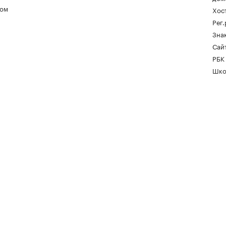
ом
Хос
Рег
Зна
Сайт
РБК
Шко