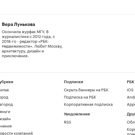
Вера Лунькова
Окончила журфак МГУ. В
журналистике с 2012 года, с
2018-го - редактор «РБК-
Недвижимости». Любит Москву,
архитектуру, дизайн и
приключения.
убрики
Подписки
РБК
илье
Скрыть баннеры на РБК
iOS
ород
Подписка на РБК
And
агород
Корпоративная подписка
AppG
еньги
Уведомления
Дру
изайн
RSS
Обл
нения
Кор
овости компаний
дом