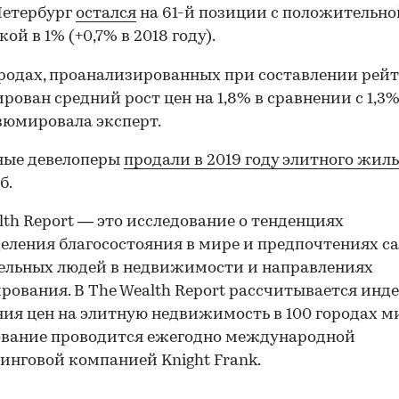
Петербург
остался
на 61-й позиции с положительно
ой в 1% (+0,7% в 2018 году).
ородах, проанализированных при составлении рейт
рован средний рост цен на 1,8% в сравнении с 1,3%
езюмировала эксперт.
ные девелоперы
продали в 2019 году элитного жил
б.
lth Report — это исследование о тенденциях
еления благосостояния в мире и предпочтениях с
ельных людей в недвижимости и направлениях
рования. В The Wealth Report рассчитывается инд
ия цен на элитную недвижимость в 100 городах м
ование проводится ежегодно международной
инговой компанией Knight Frank.