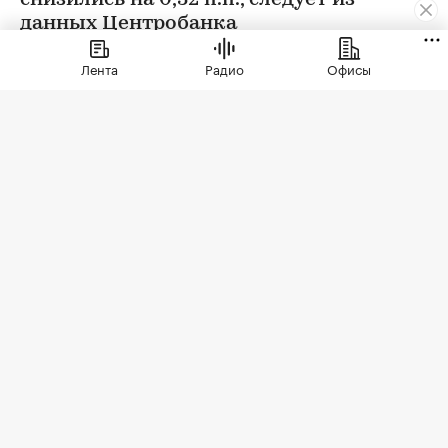
снизились на 0,32 п.п., следует из
данных Центробанка
Лента
Радио
Офисы
Фото: Levon Avagyan / Shutterstock / FOTODOM
На середину 2026 года средняя ставка
проектного финансирования по кредитам,
одобренным застройщикам России на
возведение жилых домов и другой