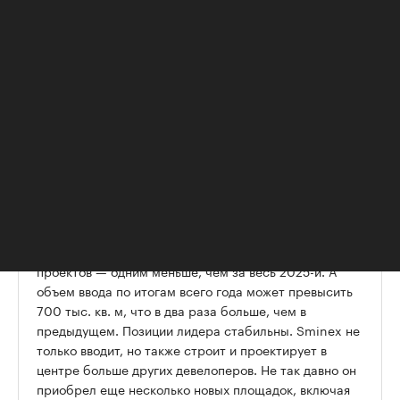
сегмента введено на Пресне, в Хамовниках, на
Якиманке и в Мещанском районе столицы.
Президент AREA Андрей
Соловьев:
— Элитный рынок растет. Цена
квадратного метра в общем
предложении только за последний
квартал увеличилась на 11%. Все
больше домов выходит в продажу и получает
разрешение на ввод. За последние 7 месяцев
завершили строительство 11 премиальных и элитных
проектов — одним меньше, чем за весь 2025-й. А
объем ввода по итогам всего года может превысить
700 тыс. кв. м, что в два раза больше, чем в
предыдущем. Позиции лидера стабильны. Sminex не
только вводит, но также строит и проектирует в
центре больше других девелоперов. Не так давно он
приобрел еще несколько новых площадок, включая