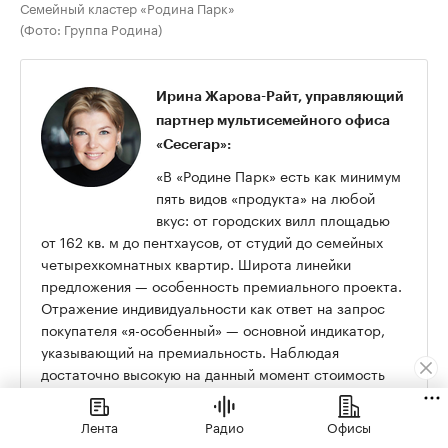
Семейный кластер «Родина Парк»
(Фото: Группа Родина)
Ирина Жарова-Райт, управляющий
партнер мультисемейного офиса
«Сесегар»:
«В «Родине Парк» есть как минимум
пять видов «продукта» на любой
вкус: от городских вилл площадью
от 162 кв. м до пентхаусов, от студий до семейных
четырехкомнатных квартир. Широта линейки
предложения — особенность премиального проекта.
Отражение индивидуальности как ответ на запрос
покупателя «я-особенный» — основной индикатор,
указывающий на премиальность. Наблюдая
достаточно высокую на данный момент стоимость
лотов в проекте, инвесторы, которые зашли в
покупку на ранних этапах, могут смело поставить
Лента
Радио
Офисы
себе «отлично» в инвестиционной «зачетке» —