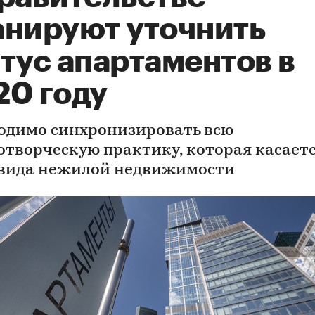
анируют уточнить
тус апартаментов в
20 году
одимо синхронизировать всю
отворческую практику, которая касает
 вида нежилой недвижимости