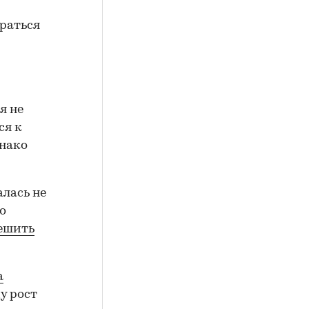
раться
я не
ся к
днако
лась не
о
ешить
а
у рост