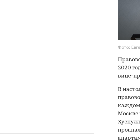
Фото: Евг
Правово
2020 го
вице-пр
В насто
правово
каждом 
Москве 
Хуснулл
проанал
апарта