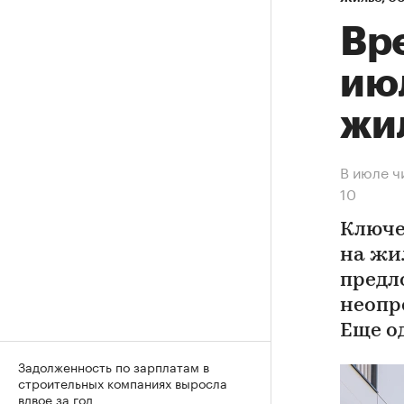
Вр
ию
жи
В июле ч
10
Ключе
на жи
предл
неопр
Еще о
Задолженность по зарплатам в
строительных компаниях выросла
вдвое за год