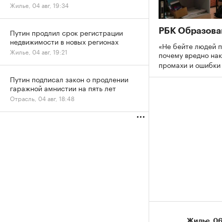
Жилье, 04 авг, 19:34
РБК Образова
Путин продлил срок регистрации
недвижимости в новых регионах
«Не бейте людей п
Жилье, 04 авг, 19:21
почему вредно нак
промахи и ошибк
Путин подписал закон о продлении
гаражной амнистии на пять лет
Отрасль, 04 авг, 18:48
Жилье
⁠,
06