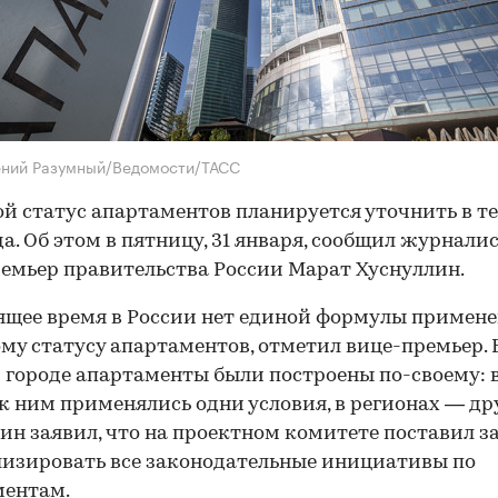
ений Разумный/Ведомости/ТАСС
й статус апартаментов планируется уточнить в т
да. Об этом в пятницу, 31 января, сообщил журнали
емьер правительства России Марат Хуснуллин.
ящее время в России нет единой формулы примене
му статусу апартаментов, отметил вице-премьер. 
городе апартаменты были построены по-своему: 
к ним применялись одни условия, в регионах — др
ин заявил, что на проектном комитете поставил з
изировать все законодательные инициативы по
ментам.