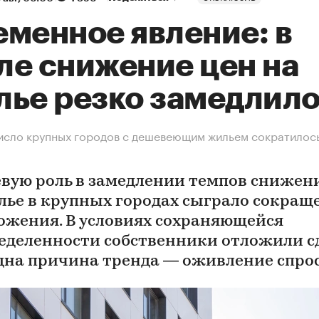
еменное явление: в
ле снижение цен на
лье резко замедлил
исло крупных городов с дешевеющим жильем сократилось
вую роль в замедлении темпов снижен
лье в крупных городах сыграло сокращ
ожения. В условиях сохраняющейся
еделенности собственники отложили с
дна причина тренда — оживление спро