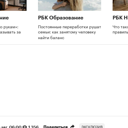
ние
РБК Образование
РБК 
о рукам»:
Постоянные переработки рушат
Что так
азывать за
семьи: как занятому человеку
правил
и
найти баланс
ЭКСКЛЮЗИВ
Поделиться
 авг, 06:00
1 356