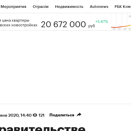
Мероприятия
Отрасли
Недвижимость
Autonews
РБК Ком
20 672 000
 цена квартиры
 РБК
РБК Образование
РБК Курсы
РБК Life
+5.87%
Тренды
Виз
вских новостройках
руб
ь
Крипто
РБК Бизнес-среда
Дискуссионный клуб
Исследо
зета
Спецпроекты СПб
Конференции СПб
Спецпроекты
кономика
Бизнес
Технологии и медиа
Финансы
Рынок на
(+86,29%)
(+26,6%)
5 450
АФК «Система» ₽12
Купить
К
 ПСБ к 29.07.27
прогноз БКС к 15.07.27
Поделиться
 янв 2020, 14:40
121
правительстве