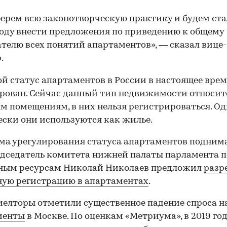
ерем всю законотворческую практику и будем ста
году внести предложения по приведению к общему
телю всех понятий апартаментов», — сказал вице-
.
й статус апартаментов в России в настоящее врем
рован. Сейчас данный тип недвижимости относит
 помещениям, в них нельзя регистрироваться. О
ски они используются как жилье.
ма урегулирования статуса апартаментов поднима
едседатель комитета нижней палаты парламента п
ным ресурсам Николай Николаев предложил
разр
ую регистрацию в апартаментах
.
риелторы
отметили существенное падение спроса н
менты
в Москве. По оценкам «Метриума», в 2019 год