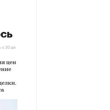
ось
 с 20 до
ия цен
ение
делки.
са