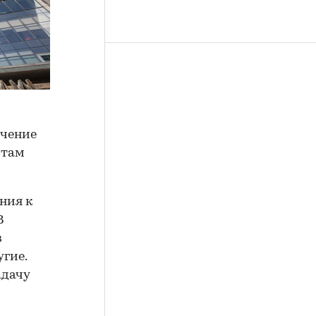
ечение
стам
ния к
В
в
угие.
адачу