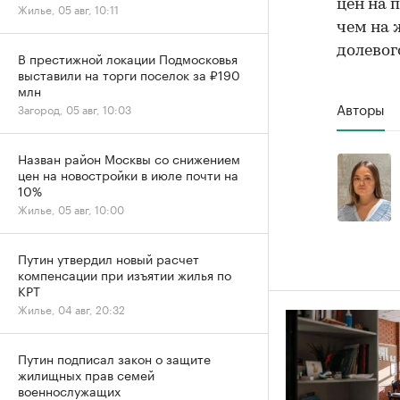
цен на 
Жилье, 05 авг, 10:11
чем на 
долевог
В престижной локации Подмосковья
выставили на торги поселок за ₽190
млн
Авторы
Загород, 05 авг, 10:03
Назван район Москвы со снижением
цен на новостройки в июле почти на
10%
Жилье, 05 авг, 10:00
Путин утвердил новый расчет
компенсации при изъятии жилья по
КРТ
Жилье, 04 авг, 20:32
Путин подписал закон о защите
жилищных прав семей
военнослужащих