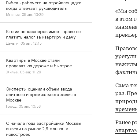
Гибель рабочего на стройплощадке:
когда отвечает руководитель
«Мы соб
Мнения, 05 авг, 13:29
в этом 
знамена
Кто из пенсионеров имеет право не
премьер
платить налог за квартиру и дачу
Деньги, 05 авг, 12:15
Правово
урегули
Квартиры в Москве стали
нежилым
продаваться дороже и быстрее
Жилье, 05 авг, 11:29
фактиче
Сама те
Эксперты оценили объем ввода
элитного и премиального жилья в
раз. Пр
Москве
природ
Город, 05 авг, 10:53
временн
С начала года застройщики Москвы
Ранее 
вывели на рынок 2,6 млн кв. м
апарта
новостроек