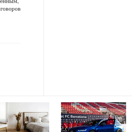
венным,
оговоров