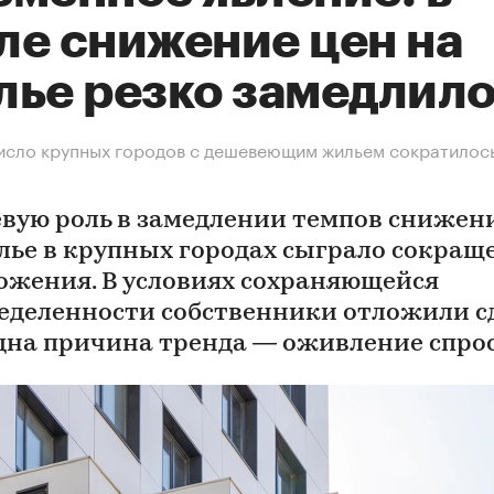
ле снижение цен на
лье резко замедлил
исло крупных городов с дешевеющим жильем сократилось
вую роль в замедлении темпов снижен
лье в крупных городах сыграло сокращ
ожения. В условиях сохраняющейся
еделенности собственники отложили с
дна причина тренда — оживление спро