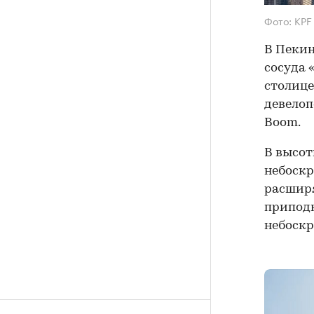
Фото: KPF
В Пекин
сосуда 
столице
девелоп
Boom.
В высот
небоскр
расширя
приподн
небоскр