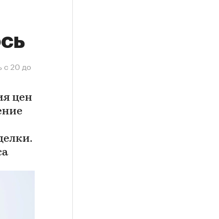
ось
 с 20 до
ия цен
ение
делки.
са