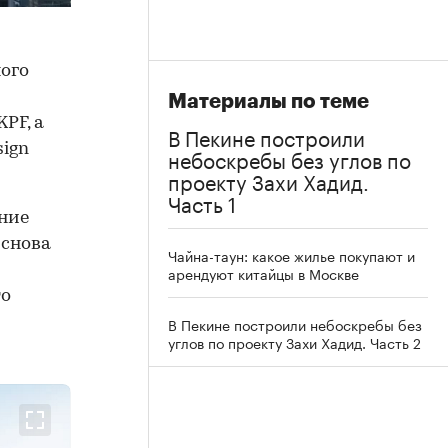
ного
Материалы по теме
PF, а
В Пекине построили
ign
небоскребы без углов по
проекту Захи Хадид.
Часть 1
ание
 снова
Чайна-таун: какое жилье покупают и
арендуют китайцы в Москве
то
В Пекине построили небоскребы без
углов по проекту Захи Хадид. Часть 2