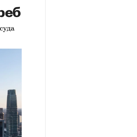
реб
суда