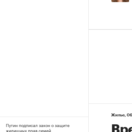
Жилье
⁠,
06
Путин подписал закон о защите
Вр
жилищных прав семей