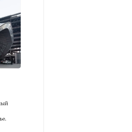
ный
ье.