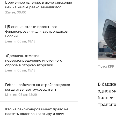
Временное явление: в июле снижение
цен на жилье резко замедлилось
Жилье, 06:00
ЦБ оценил ставки проектного
финансирования для застройщиков
России
Деньги, 05 авг, 18:13
«Домклик» отметил
перераспределение ипотечного
спроса в сторону вторички
Фото: KPF
Деньги, 05 авг, 15:13
Гибель рабочего на стройплощадке:
В башне
когда отвечает руководитель
одноиме
Мнения, 05 авг, 13:29
бизнес-
транспо
Кто из пенсионеров имеет право не
платить налог за квартиру и дачу