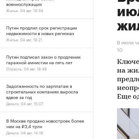
военнослужащих
ию
Жилье, 04 авг, 19:34
жи
Путин продлил срок регистрации
недвижимости в новых регионах
Жилье, 04 авг, 19:21
В июле ч
10
Путин подписал закон о продлении
гаражной амнистии на пять лет
Ключе
Отрасль, 04 авг, 18:48
на жи
предл
Задолженность по зарплатам в
неопр
строительных компаниях выросла
вдвое за год
Еще о
Деньги, 04 авг, 15:07
В Москве продано новостроек более
чем на ₽3,4 трлн
Деньги, 04 авг, 14:18