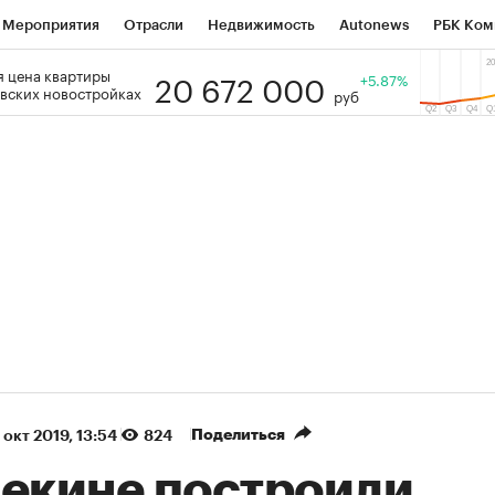
Мероприятия
Отрасли
Недвижимость
Autonews
РБК Ком
20 672 000
 цена квартиры
 РБК
РБК Образование
РБК Курсы
РБК Life
+5.87%
Тренды
Виз
вских новостройках
руб
ь
Крипто
РБК Бизнес-среда
Дискуссионный клуб
Исследо
зета
Спецпроекты СПб
Конференции СПб
Спецпроекты
кономика
Бизнес
Технологии и медиа
Финансы
Рынок на
(+86,77%)
(+30,25%)
₽5 450
АФК «Система» ₽12
Купить
оз ПСБ к 29.07.27
прогноз БКС к 15.07.27
Поделиться
 окт 2019, 13:54
824
Пекине построили