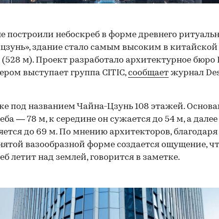
е построили небоскреб в форме древнего ритуаль
«цзунь», здание стало самым высоким в китайской
 (528 м). Проект разработало архитектурное бюро K
ером выступает группа CITIC,
сообщает
журнал Des
ке под названием Чайна-Цзунь 108 этажей. Основ
еба — 78 м, к середине он сужается до 54 м, а далее
ется до 69 м. По мнению архитекторов, благодаря
ятой вазообразной форме создается ощущение, ч
еб летит над землей, говорится в заметке.